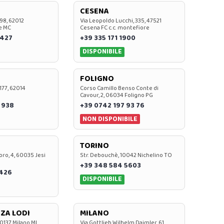
CESENA
 98, 62012
Via Leopoldo Lucchi, 335, 47521
e MC
Cesena FC c.c. montefiore
 427
+39 335 171 1900
DISPONIBILE
FOLIGNO
 177, 62014
Corso Camillo Benso Conte di
Cavour, 2, 06034 Foligno PG
 938
+39 0742 197 93 76
NON DISPONIBILE
TORINO
oro, 4, 60035 Jesi
Str. Debouchè, 10042 Nichelino TO
+39 348 584 5603
7426
DISPONIBILE
ZA LODI
MILANO
20137 Milano MI
Via Gottlieb Wilhelm Daimler, 61,