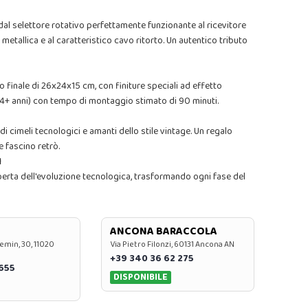
al selettore rotativo perfettamente funzionante al ricevitore
etallica e al caratteristico cavo ritorto. Un autentico tributo
finale di 26x24x15 cm, con finiture speciali ad effetto
14+ anni) con tempo di montaggio stimato di 90 minuti.
i cimeli tecnologici e amanti dello stile vintage. Un regalo
 e fascino retrò.
I
operta dell'evoluzione tecnologica, trasformando ogni fase del
ANCONA BARACCOLA
emin, 30, 11020
Via Pietro Filonzi, 60131 Ancona AN
+39 340 36 62 275
0655
DISPONIBILE