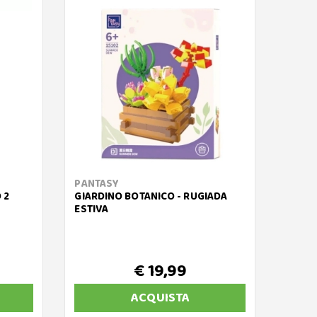
PANTASY
CLEM
 2
GIARDINO BOTANICO - RUGIADA
LABOR
ESTIVA
MACCH
€ 19,99
ACQUISTA