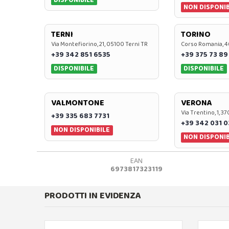
NON DISPONIB
TERNI
TORINO
Via Montefiorino, 21, 05100 Terni TR
Corso Romania, 4
+39 342 851 6535
+39 375 73 89
DISPONIBILE
DISPONIBILE
VALMONTONE
VERONA
Via Trentino, 1, 
+39 335 683 7731
+39 342 031 
NON DISPONIBILE
NON DISPONIB
EAN
6973817323119
PRODOTTI IN EVIDENZA