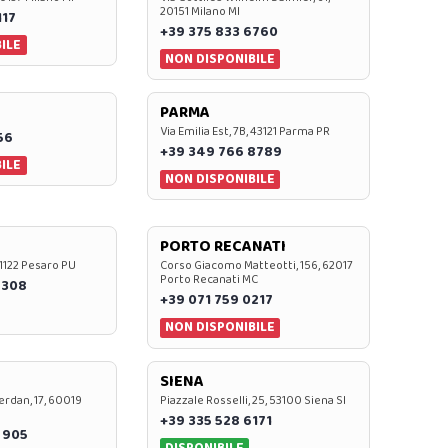
20151 Milano MI
117
+39 375 833 6760
ILE
NON DISPONIBILE
PARMA
Via Emilia Est, 7B, 43121 Parma PR
56
+39 349 766 8789
ILE
NON DISPONIBILE
PORTO RECANATI
 61122 Pesaro PU
Corso Giacomo Matteotti, 156, 62017
Porto Recanati MC
7308
+39 071 759 0217
NON DISPONIBILE
SIENA
rdan, 17, 60019
Piazzale Rosselli, 25, 53100 Siena SI
+39 335 528 6171
 905
DISPONIBILE