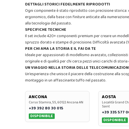
DETTAGLI STORICI FEDELMENTE RIPRODOTTI
Ogni componente è stato riprodotto con precisione storica: d
ergonomico, dalla base con finiture anticate alla numerazione m
alla tecnologia del passato.
SPECIFICHE TECNICHE
Il set include 420+ componenti premium per creare un modello 
spruzzo dorato e stampe di precisione. Difficoltà avanzata (
PER CHI AMA LA STORIA E IL FAI DA TE
Ideale per appassionati di modellismo avanzato, collezionisti d
originale e di qualità per chi cerca pezzi unici carichi di storia
UN VIAGGIO NELLA STORIA DELLE TELECOMUNICAZION
Un'esperienza che unisce il piacere della costruzione alla sc
montaggio in un affascinante tuffo nel passato.
ANCONA
AOSTA
Corso Stamira, 55, 60122 Ancona AN
Località Grand Ch
Saint
+39 392 80 30 015
+39 335 577 
DISPONIBILE
DISPONIBILE