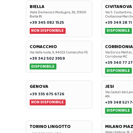
BIELLA
CIVITANOVA
Viale Domenico Modugno, 3b, 13900
Via S. Costantino,
Biella BI
Civitanova March
+39 345 082 1525
+39 349 28 11
NON DISPONIBILE
DISPONIBILE
COMACCHIO
CORRIDONIA
Via Valle Isola, 9, 44022 Comacchio FE
Via Enrico Mattei,
Corridonia MC
+39 342 502 3959
+39 340 77 27
DISPONIBILE
DISPONIBILE
GENOVA
JESI
Via Caduti del Lav
+39 335 675 6726
AN
NON DISPONIBILE
+39 348 521 
DISPONIBILE
TORINO LINGOTTO
MILANO PIAZ
Viale Umbria, 16, 