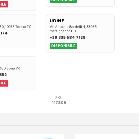
ILE
UDINE
60, 10156 Torino TO
Via Antonio Bardelli, 4, 33035
Martignacco UD
 174
+39 335 584 7128
DISPONIBILE
37060 Sona VR
0352
ILE
SKU
117809