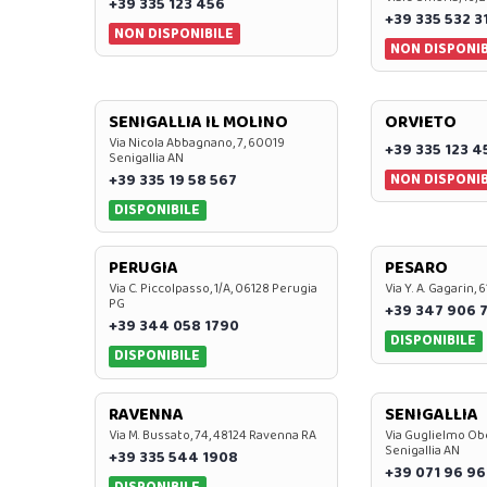
+39 335 123 456
+39 335 532 3
NON DISPONIBILE
NON DISPONIB
SENIGALLIA IL MOLINO
ORVIETO
Via Nicola Abbagnano, 7, 60019
+39 335 123 4
Senigallia AN
NON DISPONIB
+39 335 19 58 567
DISPONIBILE
PERUGIA
PESARO
Via C. Piccolpasso, 1/A, 06128 Perugia
Via Y. A. Gagarin,
PG
+39 347 906 
+39 344 058 1790
DISPONIBILE
DISPONIBILE
RAVENNA
SENIGALLIA
Via M. Bussato, 74, 48124 Ravenna RA
Via Guglielmo Obe
Senigallia AN
+39 335 544 1908
+39 071 96 96
DISPONIBILE