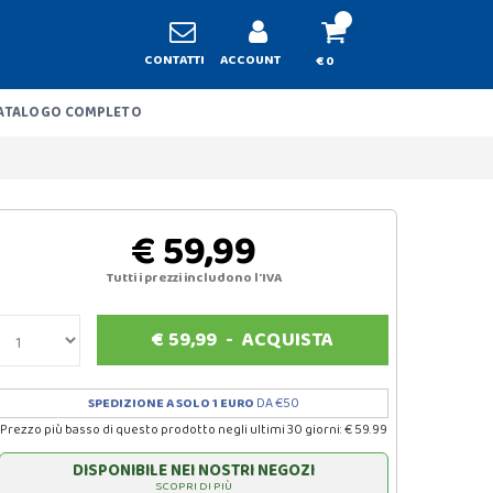
CONTATTI
ACCOUNT
€ 0
ATALOGO COMPLETO
€ 59,99
Tutti i prezzi includono l'IVA
€
59,99
-
ACQUISTA
SPEDIZIONE A SOLO 1 EURO
DA €50
Prezzo più basso di questo prodotto negli ultimi 30 giorni: € 59.99
DISPONIBILE NEI NOSTRI NEGOZI
SCOPRI DI PIÙ