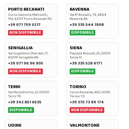
PORTO RECANATI
RAVENNA
Corso Giacomo Matteotti,
Via M. Bussato, 74, 48124
156, 62017 Porto Recanati MC
Ravenna RA
+39 071 759 0217
+39 335 544 1908
NON DISPONIBILE
DISPONIBILE
SENIGALLIA
SIENA
Via Guglielmo Oberdan, 17,
Piazzale Rosselli, 25, 53100
60019 Senigallia AN
Siena SI
+39 071 96 96 905
+39 335 528 6171
NON DISPONIBILE
DISPONIBILE
TERNI
TORINO
Via Montefiorino, 21, 05100
Corso Romania, 460, 10156
Terni TR
Torino TO
+39 342 851 6535
+39 375 73 89 174
DISPONIBILE
NON DISPONIBILE
UDINE
VALMONTONE