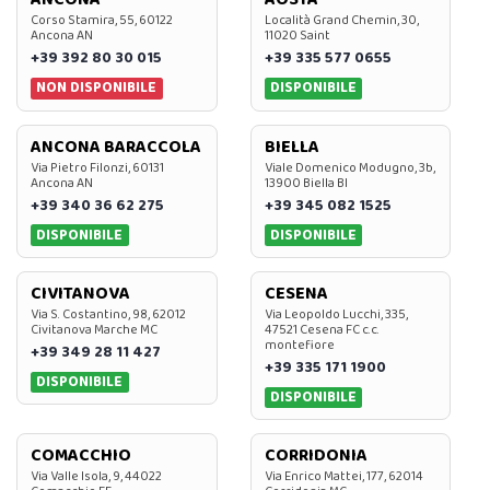
Corso Stamira, 55, 60122
Località Grand Chemin, 30,
Ancona AN
11020 Saint
+39 392 80 30 015
+39 335 577 0655
NON DISPONIBILE
DISPONIBILE
ANCONA BARACCOLA
BIELLA
Via Pietro Filonzi, 60131
Viale Domenico Modugno, 3b,
Ancona AN
13900 Biella BI
+39 340 36 62 275
+39 345 082 1525
DISPONIBILE
DISPONIBILE
CIVITANOVA
CESENA
Via S. Costantino, 98, 62012
Via Leopoldo Lucchi, 335,
Civitanova Marche MC
47521 Cesena FC c.c.
montefiore
+39 349 28 11 427
+39 335 171 1900
DISPONIBILE
DISPONIBILE
COMACCHIO
CORRIDONIA
Via Valle Isola, 9, 44022
Via Enrico Mattei, 177, 62014