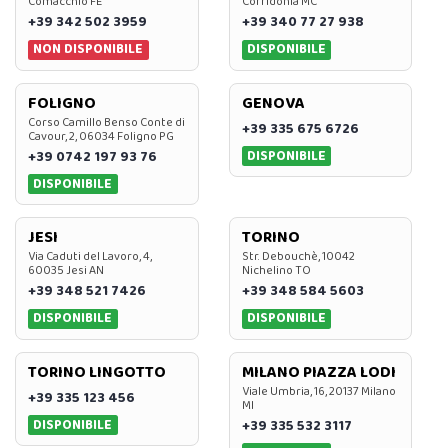
Comacchio FE
Corridonia MC
+39 342 502 3959
+39 340 77 27 938
NON DISPONIBILE
DISPONIBILE
FOLIGNO
GENOVA
Corso Camillo Benso Conte di
+39 335 675 6726
Cavour, 2, 06034 Foligno PG
DISPONIBILE
+39 0742 197 93 76
DISPONIBILE
JESI
TORINO
Via Caduti del Lavoro, 4,
Str. Debouchè, 10042
60035 Jesi AN
Nichelino TO
+39 348 521 7426
+39 348 584 5603
DISPONIBILE
DISPONIBILE
TORINO LINGOTTO
MILANO PIAZZA LODI
Viale Umbria, 16, 20137 Milano
+39 335 123 456
MI
DISPONIBILE
+39 335 532 3117