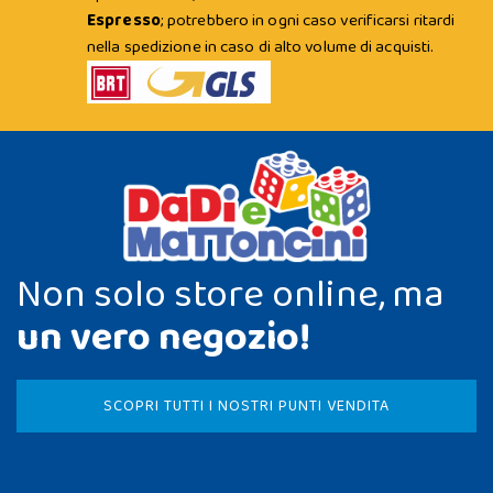
Espresso
; potrebbero in ogni caso verificarsi ritardi
nella spedizione in caso di alto volume di acquisti.
Non solo store online, ma
un vero negozio!
SCOPRI TUTTI I NOSTRI PUNTI VENDITA