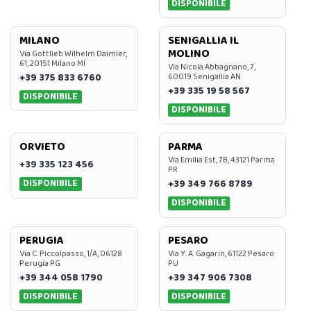
DISPONIBILE
MILANO
SENIGALLIA IL
MOLINO
Via Gottlieb Wilhelm Daimler,
61, 20151 Milano MI
Via Nicola Abbagnano, 7,
+39 375 833 6760
60019 Senigallia AN
+39 335 19 58 567
DISPONIBILE
DISPONIBILE
ORVIETO
PARMA
Via Emilia Est, 7B, 43121 Parma
+39 335 123 456
PR
DISPONIBILE
+39 349 766 8789
DISPONIBILE
PERUGIA
PESARO
Via C. Piccolpasso, 1/A, 06128
Via Y. A. Gagarin, 61122 Pesaro
Perugia PG
PU
+39 344 058 1790
+39 347 906 7308
DISPONIBILE
DISPONIBILE