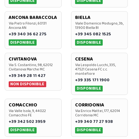
DISPONIBILE
DISPONIBILE
ANCONA BARACCOLA
BIELLA
Via Pietro Filonzi, 60131
Viale Domenico Modugno, 3b,
Ancona AN
13900 Biella BI
+39 340 36 62 275
+39 345 082 1525
DISPONIBILE
DISPONIBILE
CIVITANOVA
CESENA
Via S. Costantino, 98, 62012
Via Leopoldo Lucchi, 335,
Civitanova Marche MC
47521 Cesena FC c.c.
montefiore
+39 349 28 11 427
+39 335 171 1900
NON DISPONIBILE
DISPONIBILE
COMACCHIO
CORRIDONIA
Via Valle Isola, 9, 44022
Via Enrico Mattei, 177, 62014
Comacchio FE
Corridonia MC
+39 342 502 3959
+39 340 77 27 938
DISPONIBILE
DISPONIBILE