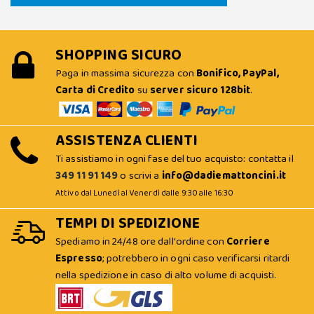
SHOPPING SICURO
Paga in massima sicurezza con
Bonifico, PayPal,
Carta di Credito
su
server sicuro 128bit
.
ASSISTENZA CLIENTI
Ti assistiamo in ogni fase del tuo acquisto: contatta il
349 11 91 149
o scrivi a
info@dadiemattoncini.it
Attivo dal Lunedì al Venerdì dalle 9:30 alle 16:30
TEMPI DI SPEDIZIONE
Spediamo in 24/48 ore dall'ordine con
Corriere
Espresso
; potrebbero in ogni caso verificarsi ritardi
nella spedizione in caso di alto volume di acquisti.