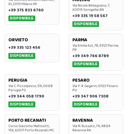
61, 20151 Milano MI
Via Nicola Abbagnano, 7,
+39 375 833 6760
60019 Senigallia AN
+39 335 19 58 567
DISPONIBILE
DISPONIBILE
ORVIETO
PARMA
Via Emilia Est, 7B, 43121 Parma
+39 335 123 456
PR
DISPONIBILE
+39 349 766 8789
DISPONIBILE
PERUGIA
PESARO
Via C. Piccolpasso, 1/A, 06128
Via Y. A. Gagarin, 61122 Pesaro
Perugia PG
PU
+39 344 058 1790
+39 347 906 7308
DISPONIBILE
DISPONIBILE
PORTO RECANATI
RAVENNA
Corso Giacomo Matteotti,
Via M. Bussato, 74, 48124
156, 62017 Porto Recanati MC
Ravenna RA