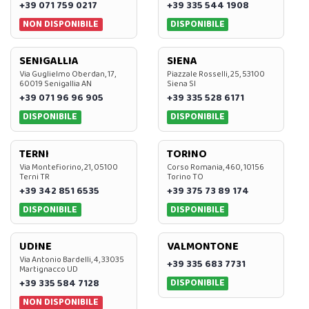
+39 071 759 0217
+39 335 544 1908
NON DISPONIBILE
DISPONIBILE
SENIGALLIA
SIENA
Via Guglielmo Oberdan, 17,
Piazzale Rosselli, 25, 53100
60019 Senigallia AN
Siena SI
+39 071 96 96 905
+39 335 528 6171
DISPONIBILE
DISPONIBILE
TERNI
TORINO
Via Montefiorino, 21, 05100
Corso Romania, 460, 10156
Terni TR
Torino TO
+39 342 851 6535
+39 375 73 89 174
DISPONIBILE
DISPONIBILE
UDINE
VALMONTONE
Via Antonio Bardelli, 4, 33035
+39 335 683 7731
Martignacco UD
DISPONIBILE
+39 335 584 7128
NON DISPONIBILE