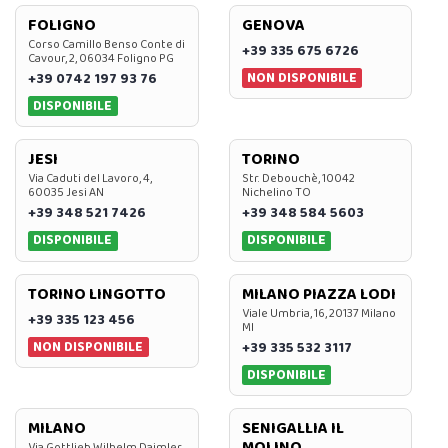
FOLIGNO
GENOVA
Corso Camillo Benso Conte di
+39 335 675 6726
Cavour, 2, 06034 Foligno PG
NON DISPONIBILE
+39 0742 197 93 76
DISPONIBILE
JESI
TORINO
Via Caduti del Lavoro, 4,
Str. Debouchè, 10042
60035 Jesi AN
Nichelino TO
+39 348 521 7426
+39 348 584 5603
DISPONIBILE
DISPONIBILE
TORINO LINGOTTO
MILANO PIAZZA LODI
Viale Umbria, 16, 20137 Milano
+39 335 123 456
MI
NON DISPONIBILE
+39 335 532 3117
DISPONIBILE
MILANO
SENIGALLIA IL
MOLINO
Via Gottlieb Wilhelm Daimler,