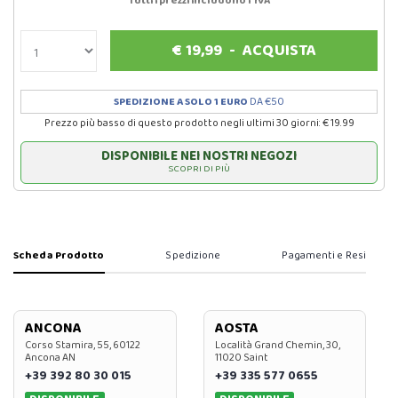
Tutti i prezzi includono l'IVA
€
19,99
-
ACQUISTA
SPEDIZIONE A SOLO 1 EURO
DA €50
Prezzo più basso di questo prodotto negli ultimi 30 giorni: € 19.99
DISPONIBILE NEI NOSTRI NEGOZI
SCOPRI DI PIÙ
Scheda Prodotto
Spedizione
Pagamenti e Resi
ANCONA
AOSTA
Corso Stamira, 55, 60122
Località Grand Chemin, 30,
Ancona AN
11020 Saint
+39 392 80 30 015
+39 335 577 0655