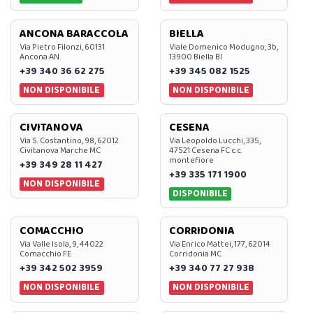
ANCONA BARACCOLA
BIELLA
Via Pietro Filonzi, 60131
Viale Domenico Modugno, 3b,
Ancona AN
13900 Biella BI
+39 340 36 62 275
+39 345 082 1525
NON DISPONIBILE
NON DISPONIBILE
CIVITANOVA
CESENA
Via S. Costantino, 98, 62012
Via Leopoldo Lucchi, 335,
Civitanova Marche MC
47521 Cesena FC c.c.
montefiore
+39 349 28 11 427
+39 335 171 1900
NON DISPONIBILE
DISPONIBILE
COMACCHIO
CORRIDONIA
Via Valle Isola, 9, 44022
Via Enrico Mattei, 177, 62014
Comacchio FE
Corridonia MC
+39 342 502 3959
+39 340 77 27 938
NON DISPONIBILE
NON DISPONIBILE