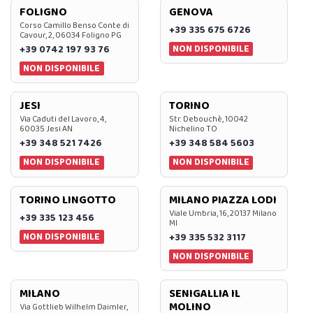
FOLIGNO
GENOVA
Corso Camillo Benso Conte di
+39 335 675 6726
Cavour, 2, 06034 Foligno PG
NON DISPONIBILE
+39 0742 197 93 76
NON DISPONIBILE
JESI
TORINO
Via Caduti del Lavoro, 4,
Str. Debouchè, 10042
60035 Jesi AN
Nichelino TO
+39 348 521 7426
+39 348 584 5603
NON DISPONIBILE
NON DISPONIBILE
TORINO LINGOTTO
MILANO PIAZZA LODI
Viale Umbria, 16, 20137 Milano
+39 335 123 456
MI
NON DISPONIBILE
+39 335 532 3117
NON DISPONIBILE
MILANO
SENIGALLIA IL
MOLINO
Via Gottlieb Wilhelm Daimler,