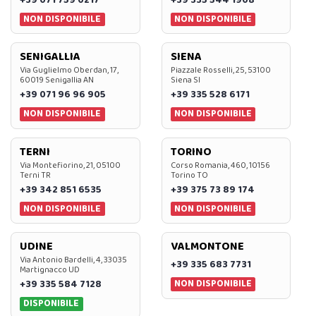
+39 071 759 0217
+39 335 544 1908
NON DISPONIBILE
NON DISPONIBILE
SENIGALLIA
SIENA
Via Guglielmo Oberdan, 17,
Piazzale Rosselli, 25, 53100
60019 Senigallia AN
Siena SI
+39 071 96 96 905
+39 335 528 6171
NON DISPONIBILE
NON DISPONIBILE
TERNI
TORINO
Via Montefiorino, 21, 05100
Corso Romania, 460, 10156
Terni TR
Torino TO
+39 342 851 6535
+39 375 73 89 174
NON DISPONIBILE
NON DISPONIBILE
UDINE
VALMONTONE
Via Antonio Bardelli, 4, 33035
+39 335 683 7731
Martignacco UD
NON DISPONIBILE
+39 335 584 7128
DISPONIBILE