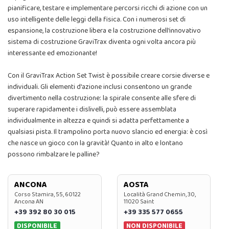
pianificare, testare e implementare percorsi ricchi di azione con un
uso intelligente delle leggi della fisica. Con i numerosi set di
espansione, la costruzione libera e la costruzione dell'innovativo
sistema di costruzione GraviTrax diventa ogni volta ancora più
interessante ed emozionante!
Con il GraviTrax Action Set Twist è possibile creare corsie diverse e
individuali. Gli elementi d'azione inclusi consentono un grande
divertimento nella costruzione: la spirale consente alle sfere di
superare rapidamente i dislivelli, può essere assemblata
individualmente in altezza e quindi si adatta perfettamente a
qualsiasi pista. Il trampolino porta nuovo slancio ed energia: è così
che nasce un gioco con la gravità! Quanto in alto e lontano
possono rimbalzare le palline?
ANCONA
AOSTA
Corso Stamira, 55, 60122
Località Grand Chemin, 30,
Ancona AN
11020 Saint
+39 392 80 30 015
+39 335 577 0655
DISPONIBILE
NON DISPONIBILE