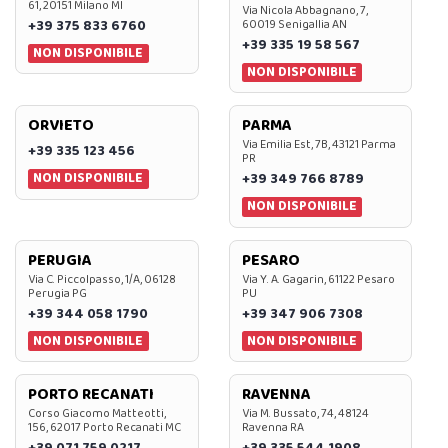
61, 20151 Milano MI
Via Nicola Abbagnano, 7,
+39 375 833 6760
60019 Senigallia AN
+39 335 19 58 567
NON DISPONIBILE
NON DISPONIBILE
ORVIETO
PARMA
Via Emilia Est, 7B, 43121 Parma
+39 335 123 456
PR
NON DISPONIBILE
+39 349 766 8789
NON DISPONIBILE
PERUGIA
PESARO
Via C. Piccolpasso, 1/A, 06128
Via Y. A. Gagarin, 61122 Pesaro
Perugia PG
PU
+39 344 058 1790
+39 347 906 7308
NON DISPONIBILE
NON DISPONIBILE
PORTO RECANATI
RAVENNA
Corso Giacomo Matteotti,
Via M. Bussato, 74, 48124
156, 62017 Porto Recanati MC
Ravenna RA