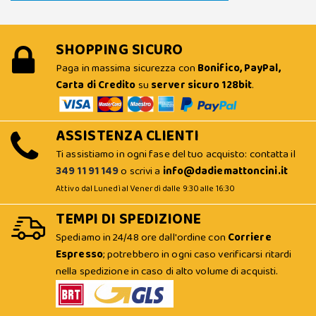
SHOPPING SICURO
Paga in massima sicurezza con
Bonifico, PayPal,
Carta di Credito
su
server sicuro 128bit
.
ASSISTENZA CLIENTI
Ti assistiamo in ogni fase del tuo acquisto: contatta il
349 11 91 149
o scrivi a
info@dadiemattoncini.it
Attivo dal Lunedì al Venerdì dalle 9:30 alle 16:30
TEMPI DI SPEDIZIONE
Spediamo in 24/48 ore dall'ordine con
Corriere
Espresso
; potrebbero in ogni caso verificarsi ritardi
nella spedizione in caso di alto volume di acquisti.