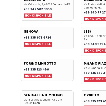
Via Valle Isola, 9, 44022 Comacchio FE
Via Enrico Mattei,
Corridonia MC
+39 342 502 3959
+39 340 77 27
NON DISPONIBILE
NON DISPONIB
GENOVA
JESI
Via Caduti del Lav
+39 335 675 6726
AN
NON DISPONIBILE
+39 348 521 
NON DISPONIB
TORINO LINGOTTO
MILANO PIAZ
Viale Umbria, 16, 
+39 335 123 456
+39 335 532 3
NON DISPONIBILE
NON DISPONIB
SENIGALLIA IL MOLINO
ORVIETO
Via Nicola Abbagnano, 7, 60019
+39 335 123 4
Senigallia AN