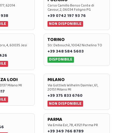
 177, 62014
Corso Camillo Benso Conte di
Cavour, 2, 06034 Foligno PG
 938
+39 0742 197 93 76
ILE
NON DISPONIBILE
TORINO
oro, 4, 60035 Jesi
Str. Debouchè, 10042 Nichelino TO
+39 348 584 5603
7426
DISPONIBILE
ILE
ZA LODI
MILANO
20137 Milano MI
Via Gottlieb Wilhelm Daimler, 61,
20151 Milano MI
117
+39 375 833 6760
ILE
NON DISPONIBILE
PARMA
Via Emilia Est, 7B, 43121 Parma PR
56
+39 349 766 8789