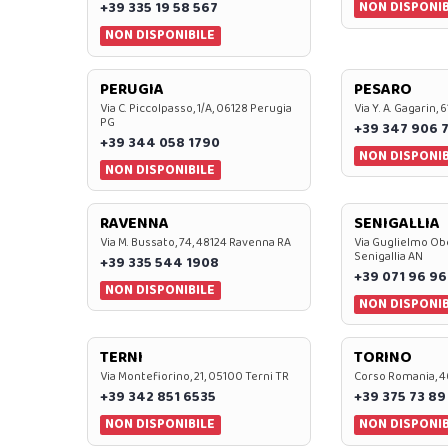
NON DISPONIB
+39 335 19 58 567
NON DISPONIBILE
PERUGIA
PESARO
Via C. Piccolpasso, 1/A, 06128 Perugia
Via Y. A. Gagarin,
PG
+39 347 906 
+39 344 058 1790
NON DISPONIB
NON DISPONIBILE
RAVENNA
SENIGALLIA
Via M. Bussato, 74, 48124 Ravenna RA
Via Guglielmo Obe
Senigallia AN
+39 335 544 1908
+39 071 96 96
NON DISPONIBILE
NON DISPONIB
TERNI
TORINO
Via Montefiorino, 21, 05100 Terni TR
Corso Romania, 4
+39 342 851 6535
+39 375 73 89
NON DISPONIBILE
NON DISPONIB