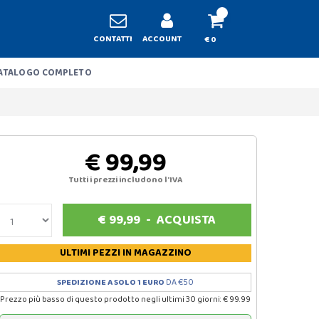
CONTATTI
ACCOUNT
€ 0
ATALOGO COMPLETO
€ 99,99
Tutti i prezzi includono l'IVA
€
99,99
-
ACQUISTA
ULTIMI PEZZI
IN MAGAZZINO
SPEDIZIONE A SOLO 1 EURO
DA €50
Prezzo più basso di questo prodotto negli ultimi 30 giorni: € 99.99