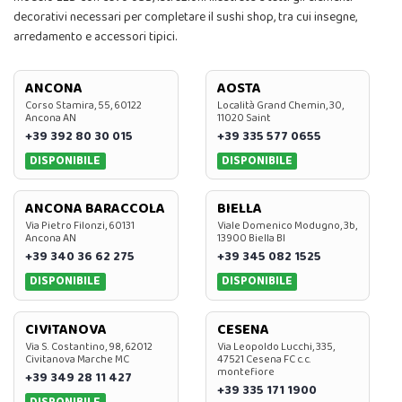
decorativi necessari per completare il sushi shop, tra cui insegne,
arredamento e accessori tipici.
ANCONA
AOSTA
Corso Stamira, 55, 60122
Località Grand Chemin, 30,
Ancona AN
11020 Saint
+39 392 80 30 015
+39 335 577 0655
DISPONIBILE
DISPONIBILE
ANCONA BARACCOLA
BIELLA
Via Pietro Filonzi, 60131
Viale Domenico Modugno, 3b,
Ancona AN
13900 Biella BI
+39 340 36 62 275
+39 345 082 1525
DISPONIBILE
DISPONIBILE
CIVITANOVA
CESENA
Via S. Costantino, 98, 62012
Via Leopoldo Lucchi, 335,
Civitanova Marche MC
47521 Cesena FC c.c.
montefiore
+39 349 28 11 427
+39 335 171 1900
DISPONIBILE