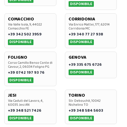
DISPONIBILE
COMACCHIO
CORRIDONIA
Via Valle Isola, 9, 44022
Via Enrico Mattei, 177, 62014
Comacchio FE
Corridonia MC
+39 342 502 3959
+39 340 77 27 938
DISPONIBILE
DISPONIBILE
FOLIGNO
GENOVA
Corso Camillo Benso Conte di
+39 335 675 6726
Cavour, 2, 06034 Foligno PG
DISPONIBILE
+39 0742 197 93 76
DISPONIBILE
JESI
TORINO
Via Caduti del Lavoro, 4,
Str. Debouchè, 10042
60035 Jesi AN
Nichelino TO
+39 348 521 7426
+39 348 584 5603
DISPONIBILE
DISPONIBILE