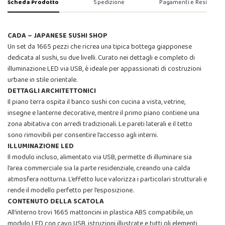
Scheda Prodotto
Spedizione
Pagamenti e Resi
CADA – JAPANESE SUSHI SHOP
Un set da 1665 pezzi che ricrea una tipica bottega giapponese
dedicata al sushi, su due livelli. Curato nei dettagli e completo di
illuminazione LED via USB, è ideale per appassionati di costruzioni
urbane in stile orientale.
DETTAGLI ARCHITETTONICI
Il piano terra ospita il banco sushi con cucina a vista, vetrine,
insegne e lanterne decorative, mentre il primo piano contiene una
zona abitativa con arredi tradizionali. Le pareti laterali e il tetto
sono rimovibili per consentire l’accesso agli interni.
ILLUMINAZIONE LED
Il modulo incluso, alimentato via USB, permette di illuminare sia
l’area commerciale sia la parte residenziale, creando una calda
atmosfera notturna. L’effetto luce valorizza i particolari strutturali e
rende il modello perfetto per l’esposizione.
CONTENUTO DELLA SCATOLA
All’interno trovi 1665 mattoncini in plastica ABS compatibile, un
modulo LED con cavo USB, istruzioni illustrate e tutti gli elementi