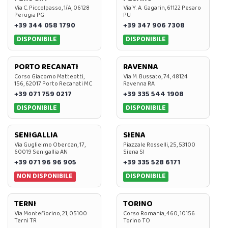
Via C. Piccolpasso, 1/A, 06128
Via Y. A. Gagarin, 61122 Pesaro
Perugia PG
PU
+39 344 058 1790
+39 347 906 7308
DISPONIBILE
DISPONIBILE
PORTO RECANATI
RAVENNA
Corso Giacomo Matteotti,
Via M. Bussato, 74, 48124
156, 62017 Porto Recanati MC
Ravenna RA
+39 071 759 0217
+39 335 544 1908
DISPONIBILE
DISPONIBILE
SENIGALLIA
SIENA
Via Guglielmo Oberdan, 17,
Piazzale Rosselli, 25, 53100
60019 Senigallia AN
Siena SI
+39 071 96 96 905
+39 335 528 6171
NON DISPONIBILE
DISPONIBILE
TERNI
TORINO
Via Montefiorino, 21, 05100
Corso Romania, 460, 10156
Terni TR
Torino TO