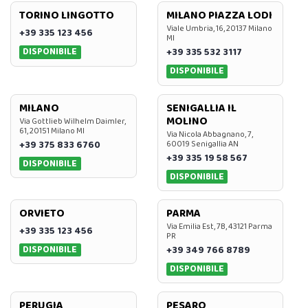
TORINO LINGOTTO
MILANO PIAZZA LODI
Viale Umbria, 16, 20137 Milano
+39 335 123 456
MI
DISPONIBILE
+39 335 532 3117
DISPONIBILE
MILANO
SENIGALLIA IL
MOLINO
Via Gottlieb Wilhelm Daimler,
61, 20151 Milano MI
Via Nicola Abbagnano, 7,
+39 375 833 6760
60019 Senigallia AN
+39 335 19 58 567
DISPONIBILE
DISPONIBILE
ORVIETO
PARMA
Via Emilia Est, 7B, 43121 Parma
+39 335 123 456
PR
DISPONIBILE
+39 349 766 8789
DISPONIBILE
PERUGIA
PESARO