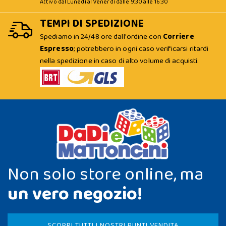
Attivo dal Lunedì al Venerdì dalle 9:30 alle 16:30
TEMPI DI SPEDIZIONE
Spediamo in 24/48 ore dall'ordine con
Corriere
Espresso
; potrebbero in ogni caso verificarsi ritardi
nella spedizione in caso di alto volume di acquisti.
Non solo store online, ma
un vero negozio!
SCOPRI TUTTI I NOSTRI PUNTI VENDITA