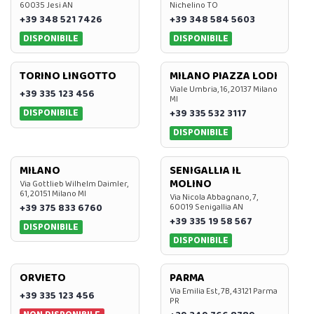
60035 Jesi AN
Nichelino TO
+39 348 521 7426
+39 348 584 5603
DISPONIBILE
DISPONIBILE
TORINO LINGOTTO
MILANO PIAZZA LODI
Viale Umbria, 16, 20137 Milano
+39 335 123 456
MI
DISPONIBILE
+39 335 532 3117
DISPONIBILE
MILANO
SENIGALLIA IL
MOLINO
Via Gottlieb Wilhelm Daimler,
61, 20151 Milano MI
Via Nicola Abbagnano, 7,
+39 375 833 6760
60019 Senigallia AN
+39 335 19 58 567
DISPONIBILE
DISPONIBILE
ORVIETO
PARMA
Via Emilia Est, 7B, 43121 Parma
+39 335 123 456
PR