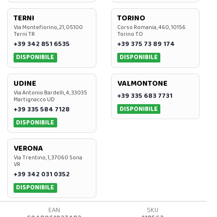
TERNI
TORINO
Via Montefiorino, 21, 05100
Corso Romania, 460, 10156
Terni TR
Torino TO
+39 342 851 6535
+39 375 73 89 174
DISPONIBILE
DISPONIBILE
UDINE
VALMONTONE
Via Antonio Bardelli, 4, 33035
+39 335 683 7731
Martignacco UD
DISPONIBILE
+39 335 584 7128
DISPONIBILE
VERONA
Via Trentino, 1, 37060 Sona
VR
+39 342 031 0352
DISPONIBILE
EAN
SKU