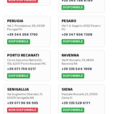
NON DISPONIBILE
+39 349 766 8789
DISPONIBILE
PERUGIA
PESARO
Via C. Piccolpasso, 1/A, 06128
Via Y. A. Gagarin, 61122 Pesaro
Perugia PG
PU
+39 344 058 1790
+39 347 906 7308
DISPONIBILE
DISPONIBILE
PORTO RECANATI
RAVENNA
Corso Giacomo Matteotti,
Via M. Bussato, 74, 48124
156, 62017 Porto Recanati MC
Ravenna RA
+39 071 759 0217
+39 335 544 1908
DISPONIBILE
DISPONIBILE
SENIGALLIA
SIENA
Via Guglielmo Oberdan, 17,
Piazzale Rosselli, 25, 53100
60019 Senigallia AN
Siena SI
+39 071 96 96 905
+39 335 528 6171
NON DISPONIBILE
DISPONIBILE