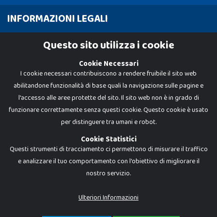
INFORMAZIONI LEGALI
Cookie Policy
Questo sito utilizza i cookie
Privacy Policy
Cookie Necessari
I cookie necessari contribuiscono a rendere fruibile il sito web
abilitandone funzionalità di base quali la navigazione sulle pagine e
l'accesso alle aree protette del sito. Il sito web non è in grado di
funzionare correttamente senza questi cookie. Questo cookie è usato
per distinguere tra umani e robot.
Cookie Statistici
Questi strumenti di tracciamento ci permettono di misurare il traffico
e analizzare il tuo comportamento con l'obiettivo di migliorare il
Dadi e Mattoncini è un brand di Giocabene Srl. Ogni riproduzione o utilizzo non
nostro servizio.
espressamente autorizzato è severamente vietato. Tutti i loghi, marchi,
brand elencati nel presente shop sono di proprietà dei rispettivi titolari.
I prezzi e le promozioni pubblicate potrebbero differire da quanto esposto in
Ulteriori Informazioni
negozio.
Giocabene Srl - via della Posta 8, 20123 Milano (MI)