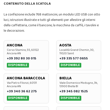
CONTENUTO DELLA SCATOLA
La confezione include 768 mattoncini, un modulo LED USB con otto
luci, istruzioni illustrate e tutti gli elementi per allestire gli interni
della caffetteria, come il bancone, la macchina da caffè, i tavolini e
le decorazioni.
ANCONA
AOSTA
Corso Stamira, 55, 60122
Località Grand Chemin, 30,
Ancona AN
11020 Saint
+39 392 80 30 015
+39 335 577 0655
DISPONIBILE
DISPONIBILE
ANCONA BARACCOLA
BIELLA
Via Pietro Filonzi, 60131
Viale Domenico Modugno, 3b,
Ancona AN
13900 Biella BI
+39 340 36 62 275
+39 345 082 1525
DISPONIBILE
DISPONIBILE