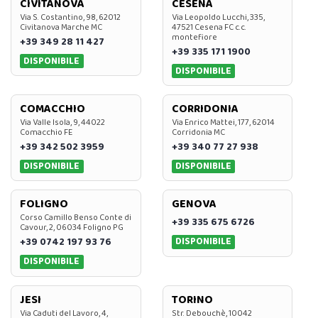
CIVITANOVA
CESENA
Via S. Costantino, 98, 62012
Via Leopoldo Lucchi, 335,
Civitanova Marche MC
47521 Cesena FC c.c.
montefiore
+39 349 28 11 427
+39 335 171 1900
DISPONIBILE
DISPONIBILE
COMACCHIO
CORRIDONIA
Via Valle Isola, 9, 44022
Via Enrico Mattei, 177, 62014
Comacchio FE
Corridonia MC
+39 342 502 3959
+39 340 77 27 938
DISPONIBILE
DISPONIBILE
FOLIGNO
GENOVA
Corso Camillo Benso Conte di
+39 335 675 6726
Cavour, 2, 06034 Foligno PG
DISPONIBILE
+39 0742 197 93 76
DISPONIBILE
JESI
TORINO
Via Caduti del Lavoro, 4,
Str. Debouchè, 10042