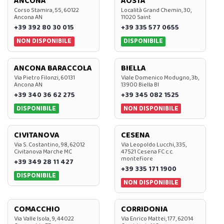
ANCONA
AOSTA
Corso Stamira, 55, 60122
Località Grand Chemin, 30,
Ancona AN
11020 Saint
+39 392 80 30 015
+39 335 577 0655
NON DISPONIBILE
DISPONIBILE
ANCONA BARACCOLA
BIELLA
Via Pietro Filonzi, 60131
Viale Domenico Modugno, 3b,
Ancona AN
13900 Biella BI
+39 340 36 62 275
+39 345 082 1525
DISPONIBILE
NON DISPONIBILE
CIVITANOVA
CESENA
Via S. Costantino, 98, 62012
Via Leopoldo Lucchi, 335,
Civitanova Marche MC
47521 Cesena FC c.c.
montefiore
+39 349 28 11 427
+39 335 171 1900
DISPONIBILE
NON DISPONIBILE
COMACCHIO
CORRIDONIA
Via Valle Isola, 9, 44022
Via Enrico Mattei, 177, 62014