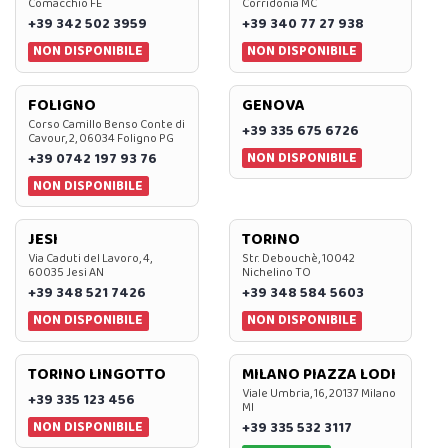
Comacchio FE
Corridonia MC
+39 342 502 3959
+39 340 77 27 938
NON DISPONIBILE
NON DISPONIBILE
FOLIGNO
GENOVA
Corso Camillo Benso Conte di
+39 335 675 6726
Cavour, 2, 06034 Foligno PG
NON DISPONIBILE
+39 0742 197 93 76
NON DISPONIBILE
JESI
TORINO
Via Caduti del Lavoro, 4,
Str. Debouchè, 10042
60035 Jesi AN
Nichelino TO
+39 348 521 7426
+39 348 584 5603
NON DISPONIBILE
NON DISPONIBILE
TORINO LINGOTTO
MILANO PIAZZA LODI
Viale Umbria, 16, 20137 Milano
+39 335 123 456
MI
NON DISPONIBILE
+39 335 532 3117