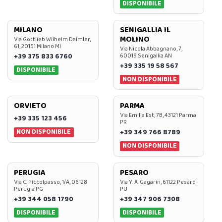
DISPONIBILE
MILANO
SENIGALLIA IL
MOLINO
Via Gottlieb Wilhelm Daimler,
61, 20151 Milano MI
Via Nicola Abbagnano, 7,
+39 375 833 6760
60019 Senigallia AN
+39 335 19 58 567
DISPONIBILE
NON DISPONIBILE
ORVIETO
PARMA
Via Emilia Est, 7B, 43121 Parma
+39 335 123 456
PR
NON DISPONIBILE
+39 349 766 8789
NON DISPONIBILE
PERUGIA
PESARO
Via C. Piccolpasso, 1/A, 06128
Via Y. A. Gagarin, 61122 Pesaro
Perugia PG
PU
+39 344 058 1790
+39 347 906 7308
DISPONIBILE
DISPONIBILE