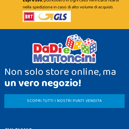
Espresso
; potrebbero in ogni caso verificarsi ritardi
nella spedizione in caso di alto volume di acquisti.
Non solo store online, ma
un vero negozio!
SCOPRI TUTTI I NOSTRI PUNTI VENDITA