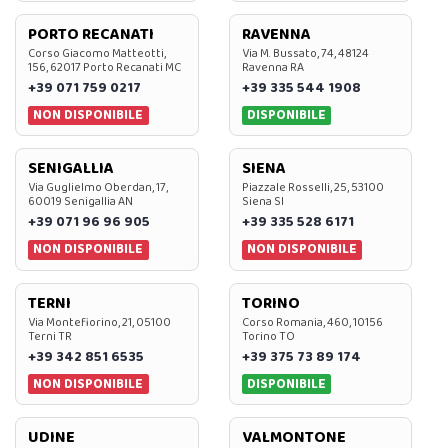
PORTO RECANATI
RAVENNA
Corso Giacomo Matteotti,
Via M. Bussato, 74, 48124
156, 62017 Porto Recanati MC
Ravenna RA
+39 071 759 0217
+39 335 544 1908
NON DISPONIBILE
DISPONIBILE
SENIGALLIA
SIENA
Via Guglielmo Oberdan, 17,
Piazzale Rosselli, 25, 53100
60019 Senigallia AN
Siena SI
+39 071 96 96 905
+39 335 528 6171
NON DISPONIBILE
NON DISPONIBILE
TERNI
TORINO
Via Montefiorino, 21, 05100
Corso Romania, 460, 10156
Terni TR
Torino TO
+39 342 851 6535
+39 375 73 89 174
NON DISPONIBILE
DISPONIBILE
UDINE
VALMONTONE