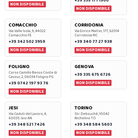
+39 335 171 1900
NON DISPONIBILE
NON DISPONIBILE
COMACCHIO
CORRIDONIA
Via Valle Isola, 9, 44022
Via Enrico Mattei, 177, 62014
Comacchio FE
Corridonia MC
+39 342 502 3959
+39 340 77 27 938
NON DISPONIBILE
NON DISPONIBILE
FOLIGNO
GENOVA
Corso Camillo Benso Conte di
+39 335 675 6726
Cavour, 2, 06034 Foligno PG
NON DISPONIBILE
+39 0742 197 93 76
NON DISPONIBILE
JESI
TORINO
Via Caduti del Lavoro, 4,
Str. Debouchè, 10042
60035 Jesi AN
Nichelino TO
+39 348 521 7426
+39 348 584 5603
NON DISPONIBILE
NON DISPONIBILE