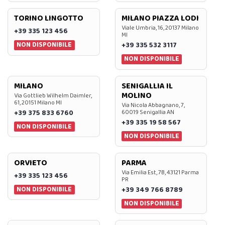
TORINO LINGOTTO
MILANO PIAZZA LODI
Viale Umbria, 16, 20137 Milano
+39 335 123 456
MI
NON DISPONIBILE
+39 335 532 3117
NON DISPONIBILE
MILANO
SENIGALLIA IL
MOLINO
Via Gottlieb Wilhelm Daimler,
61, 20151 Milano MI
Via Nicola Abbagnano, 7,
+39 375 833 6760
60019 Senigallia AN
+39 335 19 58 567
NON DISPONIBILE
NON DISPONIBILE
ORVIETO
PARMA
Via Emilia Est, 7B, 43121 Parma
+39 335 123 456
PR
NON DISPONIBILE
+39 349 766 8789
NON DISPONIBILE