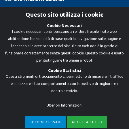
Cookie Policy
Questo sito utilizza i cookie
Privacy Policy
Cookie Necessari
I cookie necessari contribuiscono a rendere fruibile il sito web
abilitandone funzionalità di base quali la navigazione sulle pagine e
l'accesso alle aree protette del sito. Il sito web non è in grado di
funzionare correttamente senza questi cookie. Questo cookie è usato
per distinguere tra umani e robot.
Cookie Statistici
Questi strumenti di tracciamento ci permettono di misurare il traffico
e analizzare il tuo comportamento con l'obiettivo di migliorare il
Dadi e Mattoncini è un brand di Giocabene Srl. Ogni riproduzione o utilizzo non
nostro servizio.
espressamente autorizzato è severamente vietato. Tutti i loghi, marchi,
brand elencati nel presente shop sono di proprietà dei rispettivi titolari.
I prezzi e le promozioni pubblicate potrebbero differire da quanto esposto in
Ulteriori Informazioni
negozio.
Giocabene Srl - via della Posta 8, 20123 Milano (MI)
P.IVA 02608090425 - REA AN201199 - C.S. 10.000 i.v.
SOLO NECESSARI
ACCETTA TUTTO
€
35,00
-
ACQUISTA