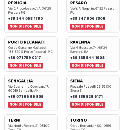
PERUGIA
PESARO
Via C. Piccolpasso, 1/A, 06128
Via Y. A. Gagarin, 61122 Pesaro
Perugia PG
PU
+39 344 058 1790
+39 347 906 7308
NON DISPONIBILE
NON DISPONIBILE
PORTO RECANATI
RAVENNA
Corso Giacomo Matteotti,
Via M. Bussato, 74, 48124
156, 62017 Porto Recanati MC
Ravenna RA
+39 071 759 0217
+39 335 544 1908
NON DISPONIBILE
NON DISPONIBILE
SENIGALLIA
SIENA
Via Guglielmo Oberdan, 17,
Piazzale Rosselli, 25, 53100
60019 Senigallia AN
Siena SI
+39 071 96 96 905
+39 335 528 6171
NON DISPONIBILE
NON DISPONIBILE
TERNI
TORINO
Via Montefiorino, 21, 05100
Corso Romania, 460, 10156
Terni TR
Torino TO