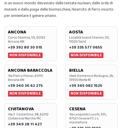
in un nuovo mondo devastato dalle testate nucleari, dalle orde di
mutanti e dalla piaga delle biomacchine, l’esercito di ferro insorto
per annientare il genere umano.
ANCONA
AOSTA
Corso Stamira, 55, 60122
Località Grand Chemin, 30,
Ancona AN
11020 Saint
+39 392 80 30 015
+39 335 577 0655
NON DISPONIBILE
NON DISPONIBILE
ANCONA BARACCOLA
BIELLA
Via Pietro Filonzi, 60131
Viale Domenico Modugno, 3b,
Ancona AN
13900 Biella BI
+39 340 36 62 275
+39 345 082 1525
NON DISPONIBILE
NON DISPONIBILE
CIVITANOVA
CESENA
Via S. Costantino, 98, 62012
Via Leopoldo Lucchi, 335,
Civitanova Marche MC
47521 Cesena FC c.c.
montefiore
+39 349 28 11 427