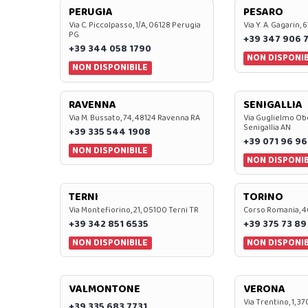
PERUGIA
PESARO
Via C. Piccolpasso, 1/A, 06128 Perugia
Via Y. A. Gagarin,
PG
+39 347 906 
+39 344 058 1790
NON DISPONIB
NON DISPONIBILE
RAVENNA
SENIGALLIA
Via M. Bussato, 74, 48124 Ravenna RA
Via Guglielmo Obe
Senigallia AN
+39 335 544 1908
+39 071 96 96
NON DISPONIBILE
NON DISPONIB
TERNI
TORINO
Via Montefiorino, 21, 05100 Terni TR
Corso Romania, 4
+39 342 851 6535
+39 375 73 89
NON DISPONIBILE
NON DISPONIB
VALMONTONE
VERONA
Via Trentino, 1, 
+39 335 683 7731