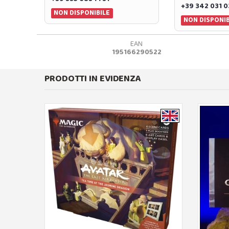
+39 342 031 
NON DISPONIBILE
NON DISPONIB
EAN
195166290522
PRODOTTI IN EVIDENZA