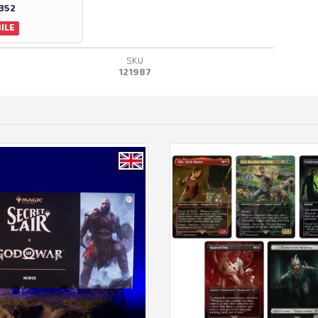
0352
ILE
SKU
121987