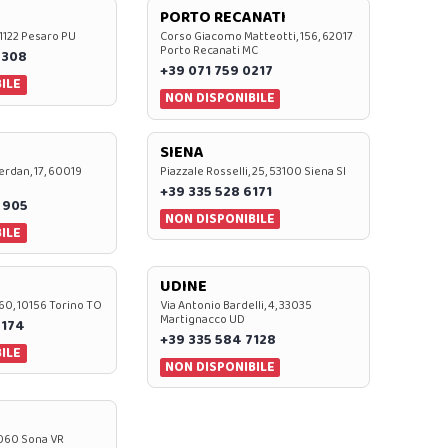
PORTO RECANATI
 61122 Pesaro PU
Corso Giacomo Matteotti, 156, 62017
Porto Recanati MC
7308
+39 071 759 0217
ILE
NON DISPONIBILE
SIENA
rdan, 17, 60019
Piazzale Rosselli, 25, 53100 Siena SI
+39 335 528 6171
 905
NON DISPONIBILE
ILE
UDINE
60, 10156 Torino TO
Via Antonio Bardelli, 4, 33035
Martignacco UD
 174
+39 335 584 7128
ILE
NON DISPONIBILE
37060 Sona VR