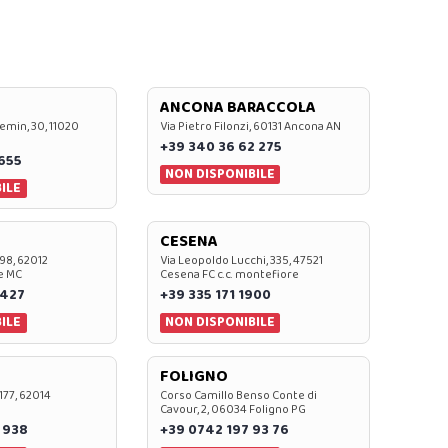
ANCONA BARACCOLA
emin, 30, 11020
Via Pietro Filonzi, 60131 Ancona AN
+39 340 36 62 275
0655
NON DISPONIBILE
ILE
CESENA
 98, 62012
Via Leopoldo Lucchi, 335, 47521
e MC
Cesena FC c.c. montefiore
 427
+39 335 171 1900
ILE
NON DISPONIBILE
FOLIGNO
 177, 62014
Corso Camillo Benso Conte di
Cavour, 2, 06034 Foligno PG
 938
+39 0742 197 93 76