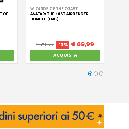
WIZARDS OF THE COAST
WIZAR
T OF
AVATAR: THE LAST AIRBENDER -
MAGIC
BUNDLE (ENG)
LAIR 
NON F
€ 69,99
€ 79,99
-13%
ACQUISTA