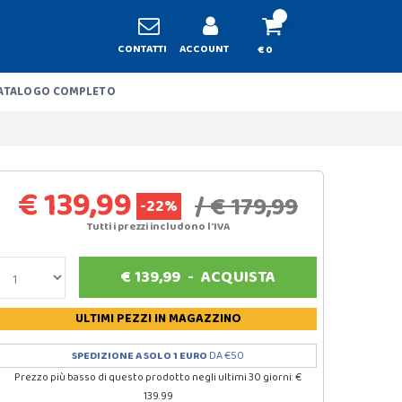
CONTATTI
ACCOUNT
€ 0
ATALOGO COMPLETO
€ 139,99
/ € 179,99
-22%
Tutti i prezzi includono l'IVA
€
139,99
-
ACQUISTA
ULTIMI PEZZI
IN MAGAZZINO
SPEDIZIONE A SOLO 1 EURO
DA €50
Prezzo più basso di questo prodotto negli ultimi 30 giorni: €
139.99