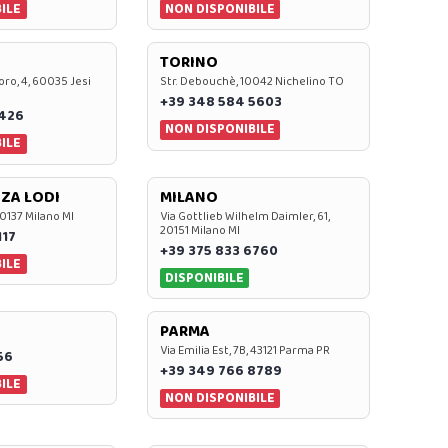
ILE
NON DISPONIBILE
TORINO
oro, 4, 60035 Jesi
Str. Debouchè, 10042 Nichelino TO
+39 348 584 5603
7426
NON DISPONIBILE
ILE
ZA LODI
MILANO
20137 Milano MI
Via Gottlieb Wilhelm Daimler, 61,
20151 Milano MI
117
+39 375 833 6760
ILE
DISPONIBILE
PARMA
Via Emilia Est, 7B, 43121 Parma PR
56
+39 349 766 8789
ILE
NON DISPONIBILE