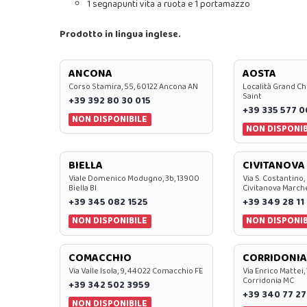
1 segnapunti vita a ruota e 1 portamazzo
Prodotto in lingua inglese.
ANCONA
AOSTA
Corso Stamira, 55, 60122 Ancona AN
Località Grand Ch
Saint
+39 392 80 30 015
+39 335 577 
NON DISPONIBILE
NON DISPONIB
BIELLA
CIVITANOVA
Viale Domenico Modugno, 3b, 13900
Via S. Costantino,
Biella BI
Civitanova March
+39 345 082 1525
+39 349 28 11
NON DISPONIBILE
NON DISPONIB
COMACCHIO
CORRIDONIA
Via Valle Isola, 9, 44022 Comacchio FE
Via Enrico Mattei,
Corridonia MC
+39 342 502 3959
+39 340 77 27
NON DISPONIBILE