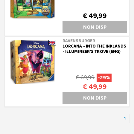
€ 49,99
NON DISP
RAVENSBURGER
LORCANA - INTO THE INKLANDS
- ILLUMINEER'S TROVE (ENG)
€ 69,99
-29%
€ 49,99
NON DISP
1