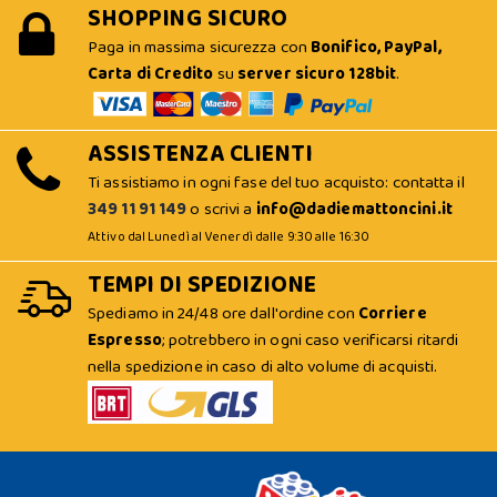
SHOPPING SICURO
Paga in massima sicurezza con
Bonifico, PayPal,
Carta di Credito
su
server sicuro 128bit
.
ASSISTENZA CLIENTI
Ti assistiamo in ogni fase del tuo acquisto: contatta il
349 11 91 149
o scrivi a
info@dadiemattoncini.it
Attivo dal Lunedì al Venerdì dalle 9:30 alle 16:30
TEMPI DI SPEDIZIONE
Spediamo in 24/48 ore dall'ordine con
Corriere
Espresso
; potrebbero in ogni caso verificarsi ritardi
nella spedizione in caso di alto volume di acquisti.