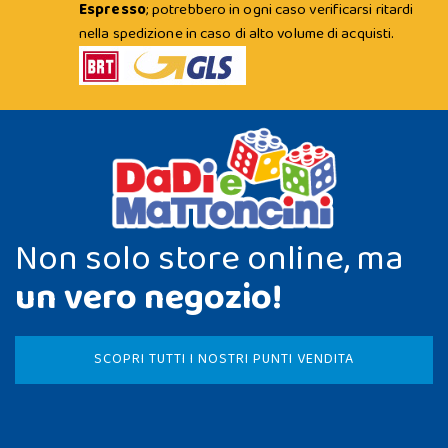
Espresso
; potrebbero in ogni caso verificarsi ritardi
nella spedizione in caso di alto volume di acquisti.
Non solo store online, ma
un vero negozio!
SCOPRI TUTTI I NOSTRI PUNTI VENDITA