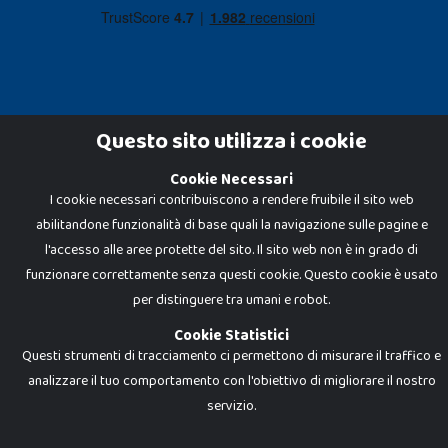
Questo sito utilizza i cookie
Cookie Necessari
Dadi e Mattoncini è un brand di Giocabene Srl. Ogni riproduzione o utilizzo non
I cookie necessari contribuiscono a rendere fruibile il sito web
espressamente autorizzato è severamente vietato. Tutti i loghi, marchi,
brand elencati nel presente shop sono di proprietà dei rispettivi titolari.
abilitandone funzionalità di base quali la navigazione sulle pagine e
I prezzi e le promozioni pubblicate potrebbero differire da quanto esposto in
negozio.
l'accesso alle aree protette del sito. Il sito web non è in grado di
Giocabene Srl - via della Posta 8, 20123 Milano (MI)
funzionare correttamente senza questi cookie. Questo cookie è usato
P.IVA 02608090425 - REA AN201199 - C.S. 10.000 i.v.
per distinguere tra umani e robot.
Cookie Statistici
Questi strumenti di tracciamento ci permettono di misurare il traffico e
analizzare il tuo comportamento con l'obiettivo di migliorare il nostro
servizio.