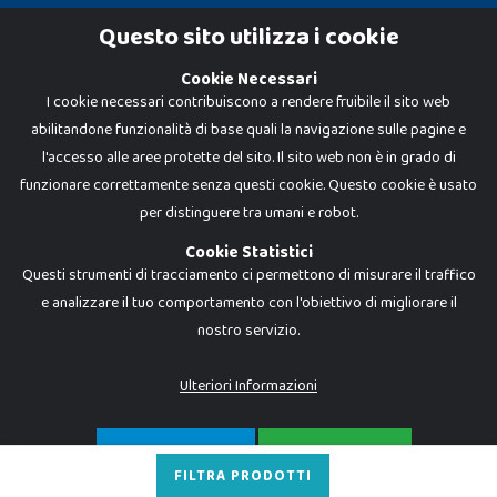
Cookie Policy
Questo sito utilizza i cookie
Privacy Policy
Cookie Necessari
I cookie necessari contribuiscono a rendere fruibile il sito web
abilitandone funzionalità di base quali la navigazione sulle pagine e
l'accesso alle aree protette del sito. Il sito web non è in grado di
funzionare correttamente senza questi cookie. Questo cookie è usato
per distinguere tra umani e robot.
Cookie Statistici
Questi strumenti di tracciamento ci permettono di misurare il traffico
e analizzare il tuo comportamento con l'obiettivo di migliorare il
nostro servizio.
Dadi e Mattoncini è un brand di Giocabene Srl. Ogni riproduzione o utilizzo non
espressamente autorizzato è severamente vietato. Tutti i loghi, marchi,
brand elencati nel presente shop sono di proprietà dei rispettivi titolari.
I prezzi e le promozioni pubblicate potrebbero differire da quanto esposto in
Ulteriori Informazioni
negozio.
Giocabene Srl - via della Posta 8, 20123 Milano (MI)
P.IVA 02608090425 - REA AN201199 - C.S. 10.000 i.v.
SOLO NECESSARI
ACCETTA TUTTO
FILTRA PRODOTTI