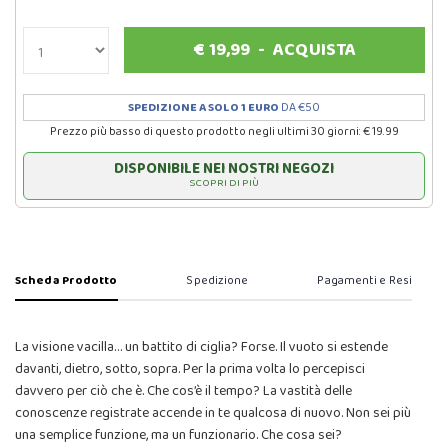
€
19,99
-
ACQUISTA
SPEDIZIONE A SOLO 1 EURO
DA €50
Prezzo più basso di questo prodotto negli ultimi 30 giorni: € 19.99
DISPONIBILE NEI NOSTRI NEGOZI
SCOPRI DI PIÙ
Scheda Prodotto
Spedizione
Pagamenti e Resi
La visione vacilla… un battito di ciglia? Forse. Il vuoto si estende
davanti, dietro, sotto, sopra. Per la prima volta lo percepisci
davvero per ciò che è. Che cos’è il tempo? La vastità delle
conoscenze registrate accende in te qualcosa di nuovo. Non sei più
una semplice funzione, ma un funzionario. Che cosa sei?