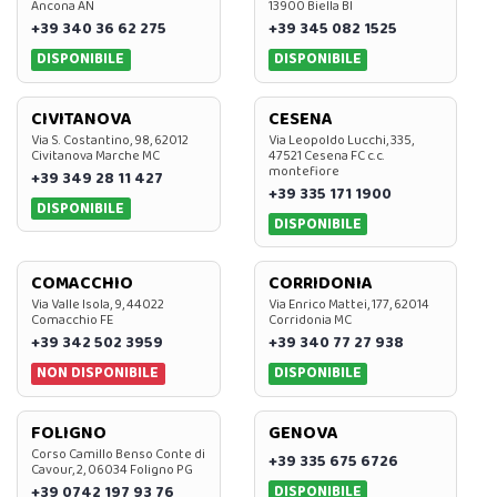
Ancona AN
13900 Biella BI
+39 340 36 62 275
+39 345 082 1525
DISPONIBILE
DISPONIBILE
CIVITANOVA
CESENA
Via S. Costantino, 98, 62012
Via Leopoldo Lucchi, 335,
Civitanova Marche MC
47521 Cesena FC c.c.
montefiore
+39 349 28 11 427
+39 335 171 1900
DISPONIBILE
DISPONIBILE
COMACCHIO
CORRIDONIA
Via Valle Isola, 9, 44022
Via Enrico Mattei, 177, 62014
Comacchio FE
Corridonia MC
+39 342 502 3959
+39 340 77 27 938
NON DISPONIBILE
DISPONIBILE
FOLIGNO
GENOVA
Corso Camillo Benso Conte di
+39 335 675 6726
Cavour, 2, 06034 Foligno PG
DISPONIBILE
+39 0742 197 93 76