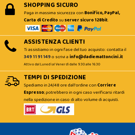
SHOPPING SICURO
Paga in massima sicurezza con
Bonifico, PayPal,
Carta di Credito
su
server sicuro 128bit
.
ASSISTENZA CLIENTI
Ti assistiamo in ogni fase del tuo acquisto: contatta il
349 11 91 149
o scrivi a
info@dadiemattoncini.it
Attivo dal Lunedì al Venerdì dalle 9:30 alle 16:30
TEMPI DI SPEDIZIONE
Spediamo in 24/48 ore dall'ordine con
Corriere
Espresso
; potrebbero in ogni caso verificarsi ritardi
nella spedizione in caso di alto volume di acquisti.