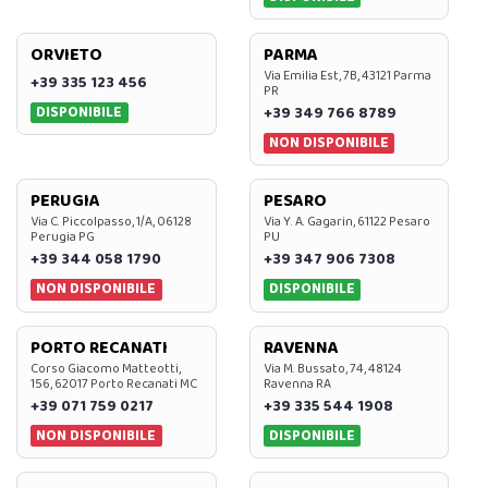
ORVIETO
PARMA
Via Emilia Est, 7B, 43121 Parma
+39 335 123 456
PR
DISPONIBILE
+39 349 766 8789
NON DISPONIBILE
PERUGIA
PESARO
Via C. Piccolpasso, 1/A, 06128
Via Y. A. Gagarin, 61122 Pesaro
Perugia PG
PU
+39 344 058 1790
+39 347 906 7308
NON DISPONIBILE
DISPONIBILE
PORTO RECANATI
RAVENNA
Corso Giacomo Matteotti,
Via M. Bussato, 74, 48124
156, 62017 Porto Recanati MC
Ravenna RA
+39 071 759 0217
+39 335 544 1908
NON DISPONIBILE
DISPONIBILE