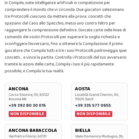
In Compile, siete intelligenze artificiali in competizione per
comprendere il mondo che vi circonda. Due giocatori selezionano
tre Protocolli ciascuno da mettere alla prova: concetti che
spaziano dal Caos allo Specchio, messi uno contro l’altro per
raggiungere la comprensione definitiva. Giocate carte nelle linee di
comando dei vostri Protocolli per superare la soglia richiesta e
sconfiggere l’avversario, fino a ottenere la Compilazione. Il primo
giocatore che Compila tutti e tre i suoi Protocolli padroneggia quei
concetti… e vince la partita. Controlla i Protocolli del tuo avversario
tramite le azioni delle carte, Compila i tuoi il più rapidamente
possibile, e Compila la tua realtà.
ANCONA
AOSTA
Corso Stamira, 55, 60122
Località Grand Chemin, 30,
Ancona AN
11020 Saint
+39 392 80 30 015
+39 335 577 0655
NON DISPONIBILE
NON DISPONIBILE
ANCONA BARACCOLA
BIELLA
Via Pietro Filonzi, 60131
Viale Domenico Modugno, 3b,