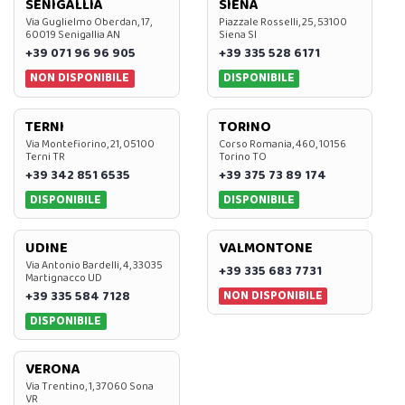
SENIGALLIA
SIENA
Via Guglielmo Oberdan, 17,
Piazzale Rosselli, 25, 53100
60019 Senigallia AN
Siena SI
+39 071 96 96 905
+39 335 528 6171
NON DISPONIBILE
DISPONIBILE
TERNI
TORINO
Via Montefiorino, 21, 05100
Corso Romania, 460, 10156
Terni TR
Torino TO
+39 342 851 6535
+39 375 73 89 174
DISPONIBILE
DISPONIBILE
UDINE
VALMONTONE
Via Antonio Bardelli, 4, 33035
+39 335 683 7731
Martignacco UD
NON DISPONIBILE
+39 335 584 7128
DISPONIBILE
VERONA
Via Trentino, 1, 37060 Sona
VR