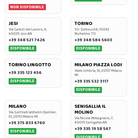
NON DISPONIBILE
JESI
TORINO
Via Caduti del Lavoro, 4,
Str. Debouchè, 10042
60035 Jesi AN
Nichelino TO
+39 348 521 7426
+39 348 584 5603
DISPONIBILE
DISPONIBILE
TORINO LINGOTTO
MILANO PIAZZA LODI
Viale Umbria, 16, 20137 Milano
+39 335 123 456
MI
DISPONIBILE
+39 335 532 3117
DISPONIBILE
MILANO
SENIGALLIA IL
MOLINO
Via Gottlieb Wilhelm Daimler,
61, 20151 Milano MI
Via Nicola Abbagnano, 7,
+39 375 833 6760
60019 Senigallia AN
+39 335 19 58 567
DISPONIBILE
DISPONIBILE