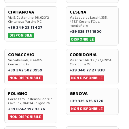
CIVITANOVA
CESENA
Via S. Costantino, 98, 62012
Via Leopoldo Lucchi, 335,
Civitanova Marche MC
47521 Cesena FC c.c.
montefiore
+39 349 28 11 427
+39 335 171 1900
DISPONIBILE
DISPONIBILE
COMACCHIO
CORRIDONIA
Via Valle Isola, 9, 44022
Via Enrico Mattei, 177, 62014
Comacchio FE
Corridonia MC
+39 342 502 3959
+39 340 77 27 938
NON DISPONIBILE
NON DISPONIBILE
FOLIGNO
GENOVA
Corso Camillo Benso Conte di
+39 335 675 6726
Cavour, 2, 06034 Foligno PG
NON DISPONIBILE
+39 0742 197 93 76
NON DISPONIBILE