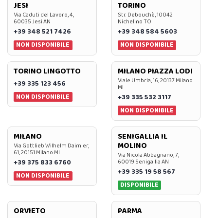
JESI
TORINO
Via Caduti del Lavoro, 4,
Str. Debouchè, 10042
60035 Jesi AN
Nichelino TO
+39 348 521 7426
+39 348 584 5603
NON DISPONIBILE
NON DISPONIBILE
TORINO LINGOTTO
MILANO PIAZZA LODI
Viale Umbria, 16, 20137 Milano
+39 335 123 456
MI
NON DISPONIBILE
+39 335 532 3117
NON DISPONIBILE
MILANO
SENIGALLIA IL
MOLINO
Via Gottlieb Wilhelm Daimler,
61, 20151 Milano MI
Via Nicola Abbagnano, 7,
+39 375 833 6760
60019 Senigallia AN
+39 335 19 58 567
NON DISPONIBILE
DISPONIBILE
ORVIETO
PARMA