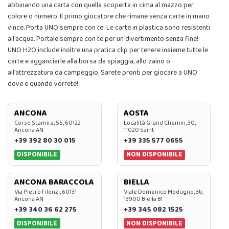
abbinando una carta con quella scoperta in cima al mazzo per
colore o numero. Il primo giocatore che rimane senza carte in mano
vince. Porta UNO sempre con te! Le carte in plastica sono resistenti
all'acqua. Portale sempre con te per un divertimento senza fine!
UNO H2O include inoltre una pratica clip per tenere insieme tutte le
carte e agganciarle alla borsa da spiaggia, allo zaino o
all'attrezzatura da campeggio. Sarete pronti per giocare a UNO
dove e quando vorrete!
ANCONA
AOSTA
Corso Stamira, 55, 60122
Località Grand Chemin, 30,
Ancona AN
11020 Saint
+39 392 80 30 015
+39 335 577 0655
DISPONIBILE
NON DISPONIBILE
ANCONA BARACCOLA
BIELLA
Via Pietro Filonzi, 60131
Viale Domenico Modugno, 3b,
Ancona AN
13900 Biella BI
+39 340 36 62 275
+39 345 082 1525
DISPONIBILE
NON DISPONIBILE