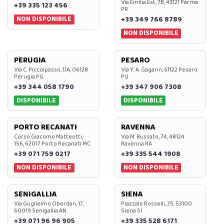
Via Emilia Est, 7B, 43121 Parma
+39 335 123 456
PR
NON DISPONIBILE
+39 349 766 8789
NON DISPONIBILE
PERUGIA
PESARO
Via C. Piccolpasso, 1/A, 06128
Via Y. A. Gagarin, 61122 Pesaro
Perugia PG
PU
+39 344 058 1790
+39 347 906 7308
DISPONIBILE
DISPONIBILE
PORTO RECANATI
RAVENNA
Corso Giacomo Matteotti,
Via M. Bussato, 74, 48124
156, 62017 Porto Recanati MC
Ravenna RA
+39 071 759 0217
+39 335 544 1908
NON DISPONIBILE
NON DISPONIBILE
SENIGALLIA
SIENA
Via Guglielmo Oberdan, 17,
Piazzale Rosselli, 25, 53100
60019 Senigallia AN
Siena SI
+39 071 96 96 905
+39 335 528 6171