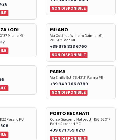
+39 348 584 5603
7426
NON DISPONIBILE
ILE
ZA LODI
MILANO
20137 Milano MI
Via Gottlieb Wilhelm Daimler, 61,
20151 Milano MI
117
+39 375 833 6760
ILE
NON DISPONIBILE
PARMA
Via Emilia Est, 7B, 43121 Parma PR
56
+39 349 766 8789
ILE
NON DISPONIBILE
PORTO RECANATI
 61122 Pesaro PU
Corso Giacomo Matteotti, 156, 62017
Porto Recanati MC
7308
+39 071 759 0217
ILE
NON DISPONIBILE