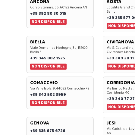
ANCONA
AOSTA
Corso Stamira, 55, 60122 Ancona AN
Località Grand Ch
Saint
+39 392 80 30 015
+39 335 577 
NON DISPONIBILE
NON DISPONIB
BIELLA
CIVITANOVA
Viale Domenico Modugno, 3b, 13900
Via S. Costantino,
Biella BI
Civitanova March
+39 345 082 1525
+39 349 28 11
NON DISPONIBILE
NON DISPONIB
COMACCHIO
CORRIDONIA
Via Valle Isola, 9, 44022 Comacchio FE
Via Enrico Mattei,
Corridonia MC
+39 342 502 3959
+39 340 77 27
NON DISPONIBILE
NON DISPONIB
GENOVA
JESI
Via Caduti del Lav
+39 335 675 6726
AN