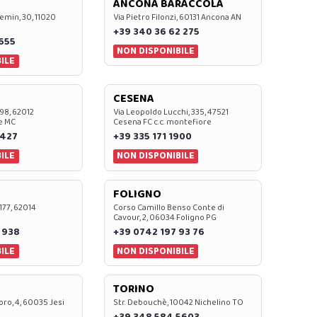
ANCONA BARACCOLA
emin, 30, 11020
Via Pietro Filonzi, 60131 Ancona AN
+39 340 36 62 275
0655
NON DISPONIBILE
ILE
CESENA
 98, 62012
Via Leopoldo Lucchi, 335, 47521
e MC
Cesena FC c.c. montefiore
 427
+39 335 171 1900
ILE
NON DISPONIBILE
FOLIGNO
 177, 62014
Corso Camillo Benso Conte di
Cavour, 2, 06034 Foligno PG
 938
+39 0742 197 93 76
ILE
NON DISPONIBILE
TORINO
oro, 4, 60035 Jesi
Str. Debouchè, 10042 Nichelino TO