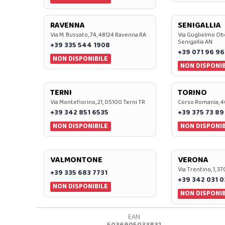
RAVENNA
SENIGALLIA
Via M. Bussato, 74, 48124 Ravenna RA
Via Guglielmo Obe
Senigallia AN
+39 335 544 1908
+39 071 96 96
NON DISPONIBILE
NON DISPONIB
TERNI
TORINO
Via Montefiorino, 21, 05100 Terni TR
Corso Romania, 4
+39 342 851 6535
+39 375 73 89
NON DISPONIBILE
NON DISPONIB
VALMONTONE
VERONA
Via Trentino, 1, 
+39 335 683 7731
+39 342 031 
NON DISPONIBILE
NON DISPONIB
EAN
5036905033831