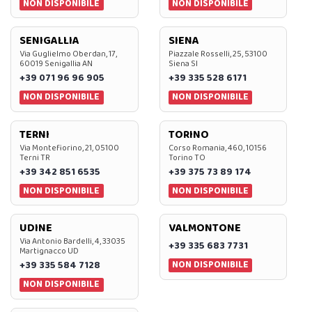
NON DISPONIBILE
NON DISPONIBILE
SENIGALLIA
SIENA
Via Guglielmo Oberdan, 17,
Piazzale Rosselli, 25, 53100
60019 Senigallia AN
Siena SI
+39 071 96 96 905
+39 335 528 6171
NON DISPONIBILE
NON DISPONIBILE
TERNI
TORINO
Via Montefiorino, 21, 05100
Corso Romania, 460, 10156
Terni TR
Torino TO
+39 342 851 6535
+39 375 73 89 174
NON DISPONIBILE
NON DISPONIBILE
UDINE
VALMONTONE
Via Antonio Bardelli, 4, 33035
+39 335 683 7731
Martignacco UD
NON DISPONIBILE
+39 335 584 7128
NON DISPONIBILE