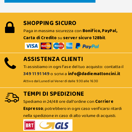
SHOPPING SICURO
Paga in massima sicurezza con
Bonifico, PayPal,
Carta di Credito
su
server sicuro 128bit
.
ASSISTENZA CLIENTI
Ti assistiamo in ogni fase del tuo acquisto: contatta il
349 11 91 149
o scrivi a
info@dadiemattoncini.it
Attivo dal Lunedì al Venerdì dalle 9:30 alle 16:30
TEMPI DI SPEDIZIONE
Spediamo in 24/48 ore dall'ordine con
Corriere
Espresso
; potrebbero in ogni caso verificarsi ritardi
nella spedizione in caso di alto volume di acquisti.