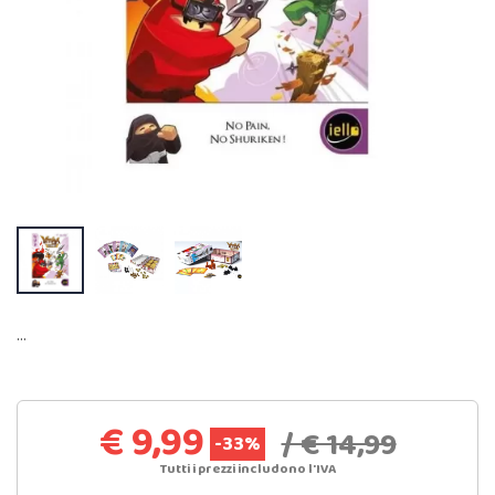
…
€ 9,99
/ € 14,99
-33%
Tutti i prezzi includono l'IVA