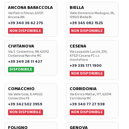
ANCONA BARACCOLA
BIELLA
Via Pietro Filonzi, 60131
Viale Domenico Modugno, 3b,
Ancona AN
13900 Biella BI
+39 340 36 62 275
+39 345 082 1525
NON DISPONIBILE
NON DISPONIBILE
CIVITANOVA
CESENA
Via S. Costantino, 98, 62012
Via Leopoldo Lucchi, 335,
Civitanova Marche MC
47521 Cesena FC c.c.
montefiore
+39 349 28 11 427
+39 335 171 1900
DISPONIBILE
NON DISPONIBILE
COMACCHIO
CORRIDONIA
Via Valle Isola, 9, 44022
Via Enrico Mattei, 177, 62014
Comacchio FE
Corridonia MC
+39 342 502 3959
+39 340 77 27 938
NON DISPONIBILE
NON DISPONIBILE
FOLIGNO
GENOVA