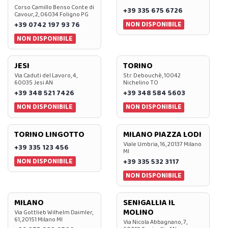
Corso Camillo Benso Conte di
+39 335 675 6726
Cavour, 2, 06034 Foligno PG
NON DISPONIBILE
+39 0742 197 93 76
NON DISPONIBILE
JESI
TORINO
Via Caduti del Lavoro, 4,
Str. Debouchè, 10042
60035 Jesi AN
Nichelino TO
+39 348 521 7426
+39 348 584 5603
NON DISPONIBILE
NON DISPONIBILE
TORINO LINGOTTO
MILANO PIAZZA LODI
Viale Umbria, 16, 20137 Milano
+39 335 123 456
MI
NON DISPONIBILE
+39 335 532 3117
NON DISPONIBILE
MILANO
SENIGALLIA IL
MOLINO
Via Gottlieb Wilhelm Daimler,
61, 20151 Milano MI
Via Nicola Abbagnano, 7,