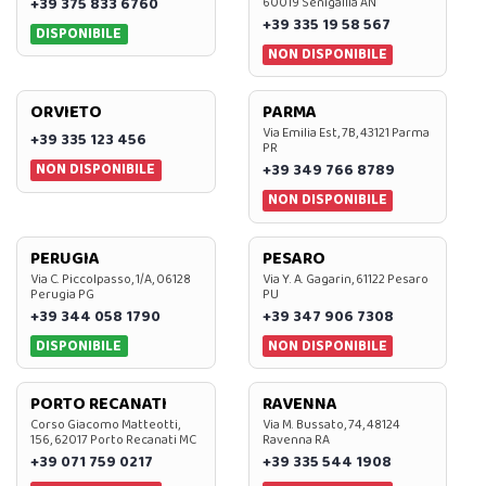
+39 375 833 6760
60019 Senigallia AN
+39 335 19 58 567
DISPONIBILE
NON DISPONIBILE
ORVIETO
PARMA
Via Emilia Est, 7B, 43121 Parma
+39 335 123 456
PR
NON DISPONIBILE
+39 349 766 8789
NON DISPONIBILE
PERUGIA
PESARO
Via C. Piccolpasso, 1/A, 06128
Via Y. A. Gagarin, 61122 Pesaro
Perugia PG
PU
+39 344 058 1790
+39 347 906 7308
DISPONIBILE
NON DISPONIBILE
PORTO RECANATI
RAVENNA
Corso Giacomo Matteotti,
Via M. Bussato, 74, 48124
156, 62017 Porto Recanati MC
Ravenna RA
+39 071 759 0217
+39 335 544 1908