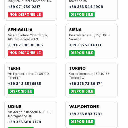
156, 62017 Porto Recanati MC
Ravenna RA
+39 071 759 0217
+39 335 544 1908
NON DISPONIBILE
DISPONIBILE
SENIGALLIA
SIENA
Via Guglielmo Oberdan, 17,
Piazzale Rosselli, 25, 53100
60019 Senigallia AN
Siena SI
+39 071 96 96 905
+39 335 528 6171
NON DISPONIBILE
DISPONIBILE
TERNI
TORINO
Via Montefiorino, 21, 05100
Corso Romania, 460, 10156
Terni TR
Torino TO
+39 342 851 6535
+39 375 73 89 174
DISPONIBILE
DISPONIBILE
UDINE
VALMONTONE
Via Antonio Bardelli, 4, 33035
+39 335 683 7731
Martignacco UD
DISPONIBILE
+39 335 584 7128