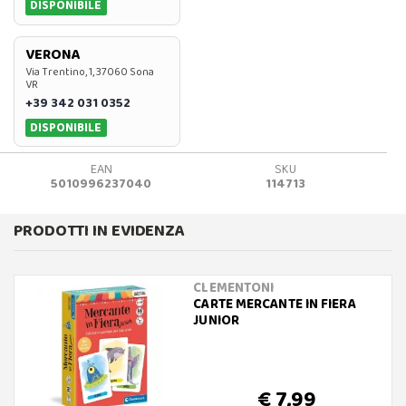
DISPONIBILE
VERONA
Via Trentino, 1, 37060 Sona
VR
+39 342 031 0352
DISPONIBILE
EAN
SKU
5010996237040
114713
PRODOTTI IN EVIDENZA
CLEMENTONI
CARTE MERCANTE IN FIERA
JUNIOR
€ 7,99