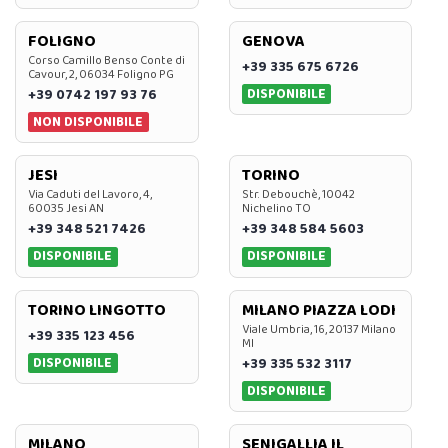
FOLIGNO
GENOVA
Corso Camillo Benso Conte di
+39 335 675 6726
Cavour, 2, 06034 Foligno PG
DISPONIBILE
+39 0742 197 93 76
NON DISPONIBILE
JESI
TORINO
Via Caduti del Lavoro, 4,
Str. Debouchè, 10042
60035 Jesi AN
Nichelino TO
+39 348 521 7426
+39 348 584 5603
DISPONIBILE
DISPONIBILE
TORINO LINGOTTO
MILANO PIAZZA LODI
Viale Umbria, 16, 20137 Milano
+39 335 123 456
MI
DISPONIBILE
+39 335 532 3117
DISPONIBILE
MILANO
SENIGALLIA IL