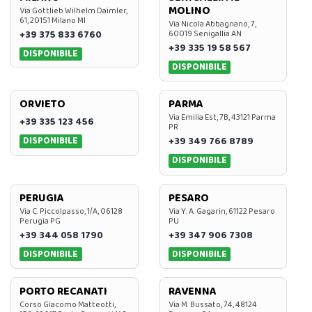
MOLINO
Via Gottlieb Wilhelm Daimler,
61, 20151 Milano MI
Via Nicola Abbagnano, 7,
+39 375 833 6760
60019 Senigallia AN
+39 335 19 58 567
DISPONIBILE
DISPONIBILE
ORVIETO
PARMA
Via Emilia Est, 7B, 43121 Parma
+39 335 123 456
PR
DISPONIBILE
+39 349 766 8789
DISPONIBILE
PERUGIA
PESARO
Via C. Piccolpasso, 1/A, 06128
Via Y. A. Gagarin, 61122 Pesaro
Perugia PG
PU
+39 344 058 1790
+39 347 906 7308
DISPONIBILE
DISPONIBILE
PORTO RECANATI
RAVENNA
Corso Giacomo Matteotti,
Via M. Bussato, 74, 48124