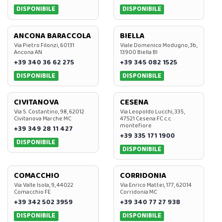
DISPONIBILE
DISPONIBILE
ANCONA BARACCOLA
BIELLA
Via Pietro Filonzi, 60131
Viale Domenico Modugno, 3b,
Ancona AN
13900 Biella BI
+39 340 36 62 275
+39 345 082 1525
DISPONIBILE
DISPONIBILE
CIVITANOVA
CESENA
Via S. Costantino, 98, 62012
Via Leopoldo Lucchi, 335,
Civitanova Marche MC
47521 Cesena FC c.c.
montefiore
+39 349 28 11 427
+39 335 171 1900
DISPONIBILE
DISPONIBILE
COMACCHIO
CORRIDONIA
Via Valle Isola, 9, 44022
Via Enrico Mattei, 177, 62014
Comacchio FE
Corridonia MC
+39 342 502 3959
+39 340 77 27 938
DISPONIBILE
DISPONIBILE