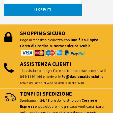
SHOPPING SICURO
Paga in massima sicurezza con
Bonifico, PayPal,
Carta di Credito
su
server sicuro 128bit
.
ASSISTENZA CLIENTI
Ti assistiamo in ogni fase del tuo acquisto: contatta il
349 11 91 149
o scrivi a
info@dadiemattoncini.it
Attivo dal Lunedì al Venerdì dalle 9:30 alle 16:30
TEMPI DI SPEDIZIONE
Spediamo in 24/48 ore dall'ordine con
Corriere
Espresso
; potrebbero in ogni caso verificarsi ritardi
nella spedizione in caso di alto volume di acquisti.