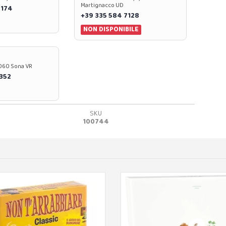
Martignacco UD
 174
+39 335 584 7128
NON DISPONIBILE
37060 Sona VR
0352
SKU
100744