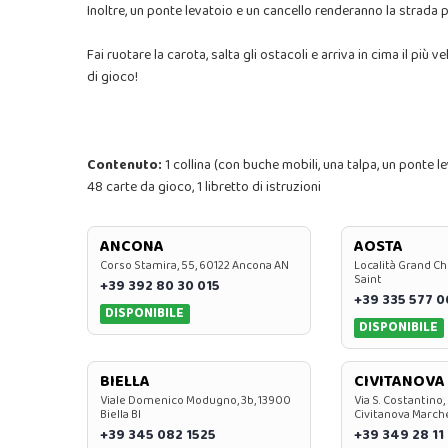
Inoltre, un ponte levatoio e un cancello renderanno la strada pe
Fai ruotare la carota, salta gli ostacoli e arriva in cima il più 
di gioco!
Contenuto:
1 collina (con buche mobili, una talpa, un ponte le
48 carte da gioco, 1 libretto di istruzioni
ANCONA
AOSTA
Corso Stamira, 55, 60122 Ancona AN
Località Grand Ch
Saint
+39 392 80 30 015
+39 335 577 
DISPONIBILE
DISPONIBILE
BIELLA
CIVITANOVA
Viale Domenico Modugno, 3b, 13900
Via S. Costantino,
Biella BI
Civitanova March
+39 345 082 1525
+39 349 28 11