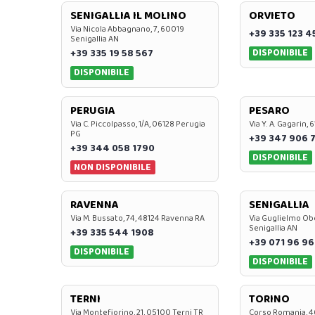
SENIGALLIA IL MOLINO
ORVIETO
Via Nicola Abbagnano, 7, 60019
+39 335 123 4
Senigallia AN
DISPONIBILE
+39 335 19 58 567
DISPONIBILE
PERUGIA
PESARO
Via C. Piccolpasso, 1/A, 06128 Perugia
Via Y. A. Gagarin,
PG
+39 347 906 
+39 344 058 1790
DISPONIBILE
NON DISPONIBILE
RAVENNA
SENIGALLIA
Via M. Bussato, 74, 48124 Ravenna RA
Via Guglielmo Obe
Senigallia AN
+39 335 544 1908
+39 071 96 96
DISPONIBILE
DISPONIBILE
TERNI
TORINO
Via Montefiorino, 21, 05100 Terni TR
Corso Romania, 4