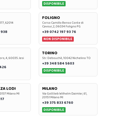
DISPONIBILE
FOLIGNO
 177, 62014
Corso Camillo Benso Conte di
Cavour, 2, 06034 Foligno PG
 938
+39 0742 197 93 76
NON DISPONIBILE
TORINO
oro, 4, 60035 Jesi
Str. Debouchè, 10042 Nichelino TO
+39 348 584 5603
7426
DISPONIBILE
ZA LODI
MILANO
20137 Milano MI
Via Gottlieb Wilhelm Daimler, 61,
20151 Milano MI
117
+39 375 833 6760
DISPONIBILE