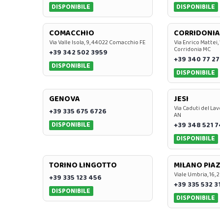
DISPONIBILE
DISPONIBILE
COMACCHIO
CORRIDONIA
Via Valle Isola, 9, 44022 Comacchio FE
Via Enrico Mattei,
Corridonia MC
+39 342 502 3959
+39 340 77 27
DISPONIBILE
DISPONIBILE
GENOVA
JESI
Via Caduti del Lav
+39 335 675 6726
AN
DISPONIBILE
+39 348 521 
DISPONIBILE
TORINO LINGOTTO
MILANO PIAZ
Viale Umbria, 16, 
+39 335 123 456
+39 335 532 3
DISPONIBILE
DISPONIBILE