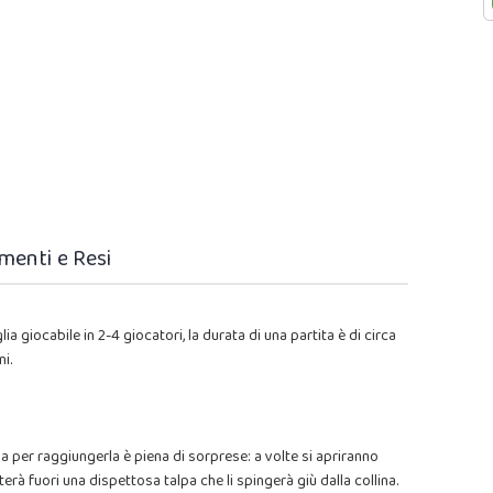
menti e Resi
 giocabile in 2-4 giocatori, la durata di una partita è di circa
ni.
via per raggiungerla è piena di sorprese: a volte si apriranno
terà fuori una dispettosa talpa che li spingerà giù dalla collina.