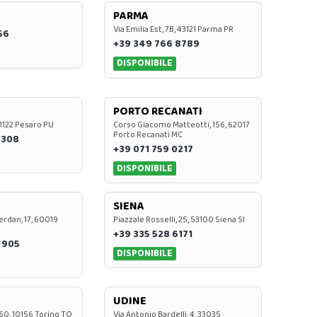
PARMA
Via Emilia Est, 7B, 43121 Parma PR
56
+39 349 766 8789
DISPONIBILE
PORTO RECANATI
 61122 Pesaro PU
Corso Giacomo Matteotti, 156, 62017
Porto Recanati MC
7308
+39 071 759 0217
DISPONIBILE
SIENA
rdan, 17, 60019
Piazzale Rosselli, 25, 53100 Siena SI
+39 335 528 6171
 905
DISPONIBILE
UDINE
60, 10156 Torino TO
Via Antonio Bardelli, 4, 33035