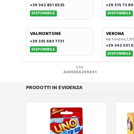
+39 342 851 6535
+39 375 73 89
DISPONIBILE
DISPONIBILE
VALMONTONE
VERONA
Via Trentino, 1, 
+39 335 683 7731
+39 342 031 
DISPONIBILE
DISPONIBILE
EAN
4005556209491
PRODOTTI IN EVIDENZA