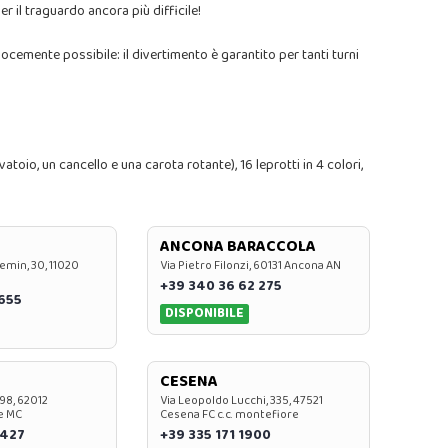
r il traguardo ancora più difficile!
velocemente possibile: il divertimento è garantito per tanti turni
vatoio, un cancello e una carota rotante), 16 leprotti in 4 colori,
ANCONA BARACCOLA
emin, 30, 11020
Via Pietro Filonzi, 60131 Ancona AN
+39 340 36 62 275
0655
DISPONIBILE
CESENA
 98, 62012
Via Leopoldo Lucchi, 335, 47521
e MC
Cesena FC c.c. montefiore
 427
+39 335 171 1900