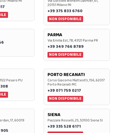
20137 Milano MI
Via Gottlieb Wilhelm Daimler, 61,
20151 Milano MI
117
+39 375 833 6760
ILE
NON DISPONIBILE
PARMA
Via Emilia Est, 7B, 43121 Parma PR
56
+39 349 766 8789
NON DISPONIBILE
PORTO RECANATI
 61122 Pesaro PU
Corso Giacomo Matteotti, 156, 62017
Porto Recanati MC
7308
+39 071 759 0217
ILE
NON DISPONIBILE
SIENA
rdan, 17, 60019
Piazzale Rosselli, 25, 53100 Siena SI
+39 335 528 6171
 905