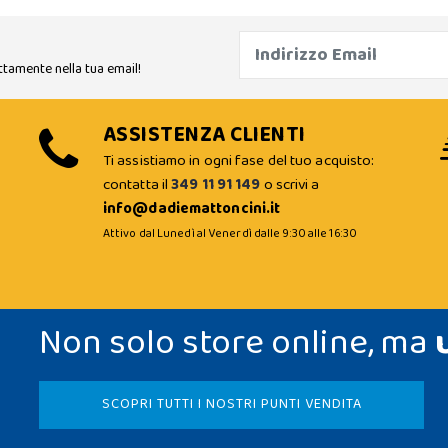
ttamente nella tua email!
ASSISTENZA CLIENTI
Ti assistiamo in ogni fase del tuo acquisto:
contatta il
349 11 91 149
o scrivi a
info@dadiemattoncini.it
Attivo dal Lunedì al Venerdì dalle 9:30 alle 16:30
Non solo store online, ma
SCOPRI TUTTI I NOSTRI PUNTI VENDITA