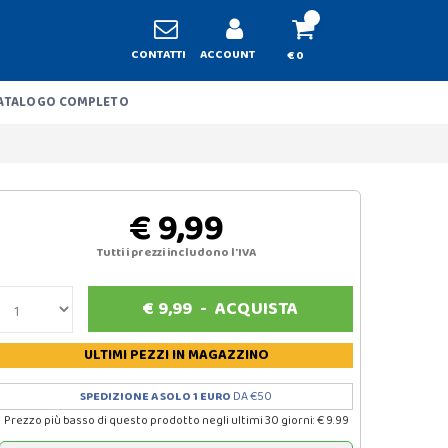
CONTATTI
ACCOUNT
€ 0
ATALOGO COMPLETO
€ 9,99
Tutti i prezzi includono l'IVA
€
9,99
-
ACQUISTA
ULTIMI PEZZI
IN MAGAZZINO
SPEDIZIONE A SOLO 1 EURO
DA €50
Prezzo più basso di questo prodotto negli ultimi 30 giorni: € 9.99