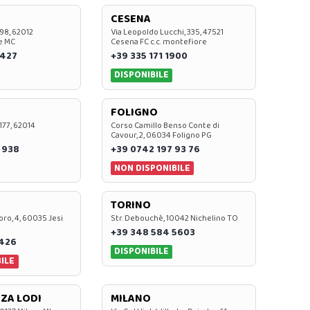
CESENA
 98, 62012
Via Leopoldo Lucchi, 335, 47521
e MC
Cesena FC c.c. montefiore
 427
+39 335 171 1900
DISPONIBILE
FOLIGNO
 177, 62014
Corso Camillo Benso Conte di
Cavour, 2, 06034 Foligno PG
 938
+39 0742 197 93 76
NON DISPONIBILE
TORINO
oro, 4, 60035 Jesi
Str. Debouchè, 10042 Nichelino TO
+39 348 584 5603
7426
DISPONIBILE
ILE
ZA LODI
MILANO