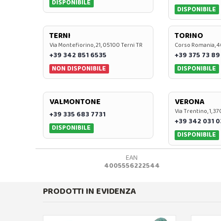
DISPONIBILE
DISPONIBILE
TERNI
TORINO
Via Montefiorino, 21, 05100 Terni TR
Corso Romania, 4
+39 342 851 6535
+39 375 73 89
NON DISPONIBILE
DISPONIBILE
VALMONTONE
VERONA
Via Trentino, 1, 
+39 335 683 7731
+39 342 031 
DISPONIBILE
DISPONIBILE
EAN
4005556222544
PRODOTTI IN EVIDENZA