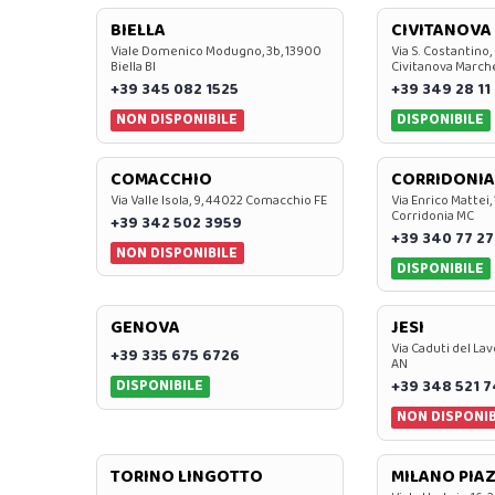
BIELLA
CIVITANOVA
Viale Domenico Modugno, 3b, 13900
Via S. Costantino,
Biella BI
Civitanova March
+39 345 082 1525
+39 349 28 11
NON DISPONIBILE
DISPONIBILE
COMACCHIO
CORRIDONIA
Via Valle Isola, 9, 44022 Comacchio FE
Via Enrico Mattei,
Corridonia MC
+39 342 502 3959
+39 340 77 27
NON DISPONIBILE
DISPONIBILE
GENOVA
JESI
Via Caduti del Lav
+39 335 675 6726
AN
DISPONIBILE
+39 348 521 
NON DISPONIB
TORINO LINGOTTO
MILANO PIAZ