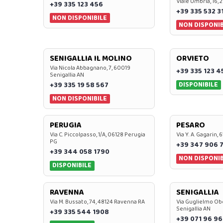
Viale Umbria, 16, 
+39 335 123 456
+39 335 532 3
NON DISPONIBILE
NON DISPONIB
SENIGALLIA IL MOLINO
ORVIETO
Via Nicola Abbagnano, 7, 60019
+39 335 123 4
Senigallia AN
DISPONIBILE
+39 335 19 58 567
NON DISPONIBILE
PERUGIA
PESARO
Via C. Piccolpasso, 1/A, 06128 Perugia
Via Y. A. Gagarin,
PG
+39 347 906 
+39 344 058 1790
NON DISPONIB
DISPONIBILE
RAVENNA
SENIGALLIA
Via M. Bussato, 74, 48124 Ravenna RA
Via Guglielmo Obe
Senigallia AN
+39 335 544 1908
+39 071 96 96