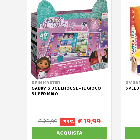
SPIN MASTER
DV GA
GABBY'S DOLLHOUSE - IL GIOCO
SPEED
SUPER MIAO
€ 19,99
€ 29,99
-33%
ACQUISTA