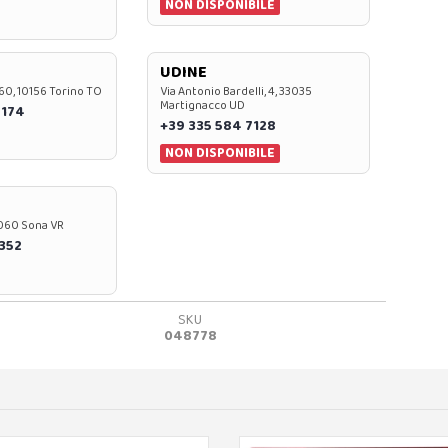
NON DISPONIBILE
UDINE
60, 10156 Torino TO
Via Antonio Bardelli, 4, 33035
Martignacco UD
 174
+39 335 584 7128
NON DISPONIBILE
37060 Sona VR
0352
SKU
048778