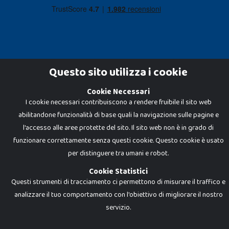
Questo sito utilizza i cookie
Cookie Necessari
Dadi e Mattoncini è un brand di Giocabene Srl. Ogni riproduzione o utilizzo non
I cookie necessari contribuiscono a rendere fruibile il sito web
espressamente autorizzato è severamente vietato. Tutti i loghi, marchi,
brand elencati nel presente shop sono di proprietà dei rispettivi titolari.
abilitandone funzionalità di base quali la navigazione sulle pagine e
I prezzi e le promozioni pubblicate potrebbero differire da quanto esposto in
negozio.
l'accesso alle aree protette del sito. Il sito web non è in grado di
Giocabene Srl - via della Posta 8, 20123 Milano (MI)
funzionare correttamente senza questi cookie. Questo cookie è usato
P.IVA 02608090425 - REA AN201199 - C.S. 10.000 i.v.
per distinguere tra umani e robot.
Cookie Statistici
Questi strumenti di tracciamento ci permettono di misurare il traffico e
analizzare il tuo comportamento con l'obiettivo di migliorare il nostro
servizio.