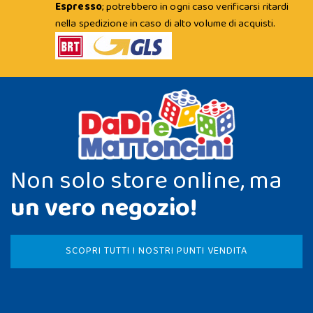
Espresso
; potrebbero in ogni caso verificarsi ritardi
nella spedizione in caso di alto volume di acquisti.
Non solo store online, ma
un vero negozio!
SCOPRI TUTTI I NOSTRI PUNTI VENDITA