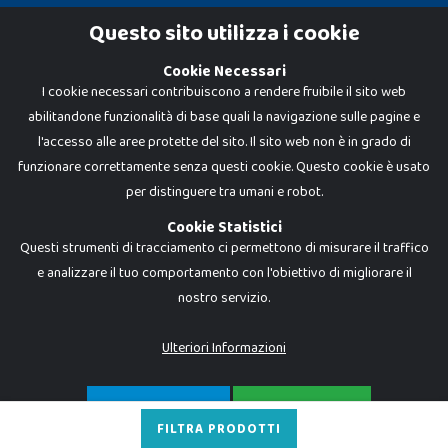
Cookie Policy
Questo sito utilizza i cookie
Privacy Policy
Cookie Necessari
I cookie necessari contribuiscono a rendere fruibile il sito web
abilitandone funzionalità di base quali la navigazione sulle pagine e
l'accesso alle aree protette del sito. Il sito web non è in grado di
funzionare correttamente senza questi cookie. Questo cookie è usato
per distinguere tra umani e robot.
Cookie Statistici
Questi strumenti di tracciamento ci permettono di misurare il traffico
e analizzare il tuo comportamento con l'obiettivo di migliorare il
nostro servizio.
Dadi e Mattoncini è un brand di Giocabene Srl. Ogni riproduzione o utilizzo non
espressamente autorizzato è severamente vietato. Tutti i loghi, marchi,
brand elencati nel presente shop sono di proprietà dei rispettivi titolari.
I prezzi e le promozioni pubblicate potrebbero differire da quanto esposto in
Ulteriori Informazioni
negozio.
Giocabene Srl - via della Posta 8, 20123 Milano (MI)
P.IVA 02608090425 - REA AN201199 - C.S. 10.000 i.v.
SOLO NECESSARI
ACCETTA TUTTO
FILTRA PRODOTTI