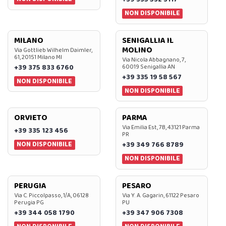
NON DISPONIBILE
MILANO
SENIGALLIA IL
MOLINO
Via Gottlieb Wilhelm Daimler,
61, 20151 Milano MI
Via Nicola Abbagnano, 7,
+39 375 833 6760
60019 Senigallia AN
+39 335 19 58 567
NON DISPONIBILE
NON DISPONIBILE
ORVIETO
PARMA
Via Emilia Est, 7B, 43121 Parma
+39 335 123 456
PR
NON DISPONIBILE
+39 349 766 8789
NON DISPONIBILE
PERUGIA
PESARO
Via C. Piccolpasso, 1/A, 06128
Via Y. A. Gagarin, 61122 Pesaro
Perugia PG
PU
+39 344 058 1790
+39 347 906 7308