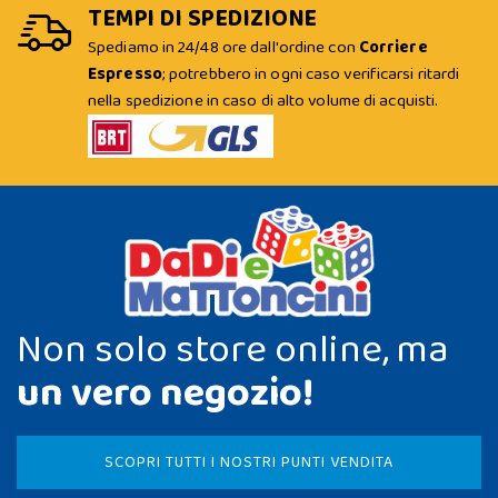
TEMPI DI SPEDIZIONE
Spediamo in 24/48 ore dall'ordine con
Corriere
Espresso
; potrebbero in ogni caso verificarsi ritardi
nella spedizione in caso di alto volume di acquisti.
Non solo store online, ma
un vero negozio!
SCOPRI TUTTI I NOSTRI PUNTI VENDITA