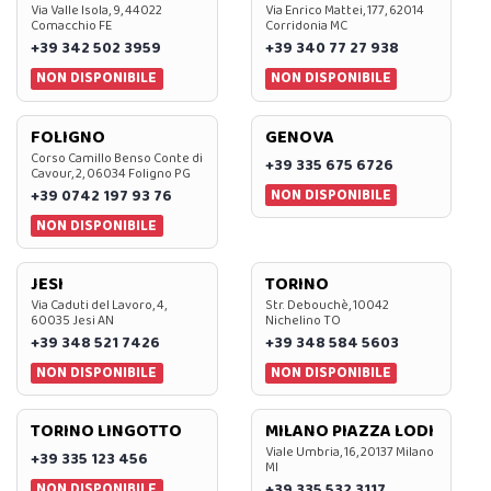
Via Valle Isola, 9, 44022
Via Enrico Mattei, 177, 62014
Comacchio FE
Corridonia MC
+39 342 502 3959
+39 340 77 27 938
NON DISPONIBILE
NON DISPONIBILE
FOLIGNO
GENOVA
Corso Camillo Benso Conte di
+39 335 675 6726
Cavour, 2, 06034 Foligno PG
NON DISPONIBILE
+39 0742 197 93 76
NON DISPONIBILE
JESI
TORINO
Via Caduti del Lavoro, 4,
Str. Debouchè, 10042
60035 Jesi AN
Nichelino TO
+39 348 521 7426
+39 348 584 5603
NON DISPONIBILE
NON DISPONIBILE
TORINO LINGOTTO
MILANO PIAZZA LODI
Viale Umbria, 16, 20137 Milano
+39 335 123 456
MI
NON DISPONIBILE
+39 335 532 3117