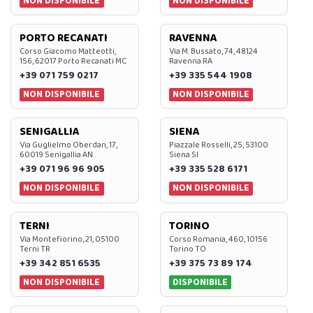
NON DISPONIBILE
NON DISPONIBILE
PORTO RECANATI
RAVENNA
Corso Giacomo Matteotti,
Via M. Bussato, 74, 48124
156, 62017 Porto Recanati MC
Ravenna RA
+39 071 759 0217
+39 335 544 1908
NON DISPONIBILE
NON DISPONIBILE
SENIGALLIA
SIENA
Via Guglielmo Oberdan, 17,
Piazzale Rosselli, 25, 53100
60019 Senigallia AN
Siena SI
+39 071 96 96 905
+39 335 528 6171
NON DISPONIBILE
NON DISPONIBILE
TERNI
TORINO
Via Montefiorino, 21, 05100
Corso Romania, 460, 10156
Terni TR
Torino TO
+39 342 851 6535
+39 375 73 89 174
NON DISPONIBILE
DISPONIBILE