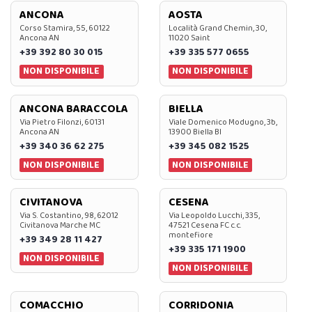
ANCONA
AOSTA
Corso Stamira, 55, 60122
Località Grand Chemin, 30,
Ancona AN
11020 Saint
+39 392 80 30 015
+39 335 577 0655
NON DISPONIBILE
NON DISPONIBILE
ANCONA BARACCOLA
BIELLA
Via Pietro Filonzi, 60131
Viale Domenico Modugno, 3b,
Ancona AN
13900 Biella BI
+39 340 36 62 275
+39 345 082 1525
NON DISPONIBILE
NON DISPONIBILE
CIVITANOVA
CESENA
Via S. Costantino, 98, 62012
Via Leopoldo Lucchi, 335,
Civitanova Marche MC
47521 Cesena FC c.c.
montefiore
+39 349 28 11 427
+39 335 171 1900
NON DISPONIBILE
NON DISPONIBILE
COMACCHIO
CORRIDONIA