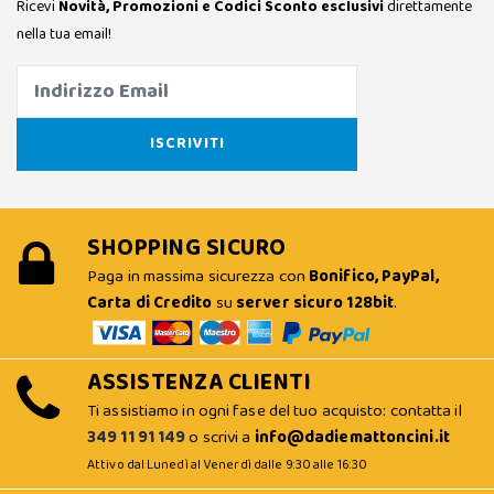
Ricevi
Novità, Promozioni e Codici Sconto esclusivi
direttamente
nella tua email!
SHOPPING SICURO
Paga in massima sicurezza con
Bonifico, PayPal,
Carta di Credito
su
server sicuro 128bit
.
ASSISTENZA CLIENTI
Ti assistiamo in ogni fase del tuo acquisto: contatta il
349 11 91 149
o scrivi a
info@dadiemattoncini.it
Attivo dal Lunedì al Venerdì dalle 9:30 alle 16:30