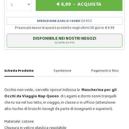
€
6,99
-
ACQUISTA
SPEDIZIONE A SOLO 1 EURO
DA €50
Prezzo più basso di questo prodotto negli ultimi 30 giorni: € 6.99
DISPONIBILE NEI NOSTRI NEGOZI
SCOPRI DI PIÙ
Scheda Prodotto
Spedizione
Pagamenti e Resi
Occhio non vede... cervello riposa! Indossa la
Mascherina per gli
Occhi da Viaggio Nap Queen
di Legami e dormi sonni tranquilli
che tu sia nel tuo letto, in viaggio, in classe o in ufficio (attenzione:
alto rischio di bruschi risvegli da parte di insegnanti e superiori).
Materiale: cotone
Chiusura in velcro elastica regolabile