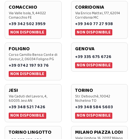
COMACCHIO
CORRIDONIA
Via Valle Isola, 9, 44022
Via Enrico Mattei, 177, 62014
Comacchio FE
Corridonia MC
+39 342 502 3959
+39 340 77 27 938
NON DISPONIBILE
NON DISPONIBILE
FOLIGNO
GENOVA
Corso Camillo Benso Conte di
+39 335 675 6726
Cavour, 2, 06034 Foligno PG
NON DISPONIBILE
+39 0742 197 93 76
NON DISPONIBILE
JESI
TORINO
Via Caduti del Lavoro, 4,
Str. Debouchè, 10042
60035 Jesi AN
Nichelino TO
+39 348 521 7426
+39 348 584 5603
NON DISPONIBILE
NON DISPONIBILE
TORINO LINGOTTO
MILANO PIAZZA LODI
Viale Umbria, 16, 20137 Milano