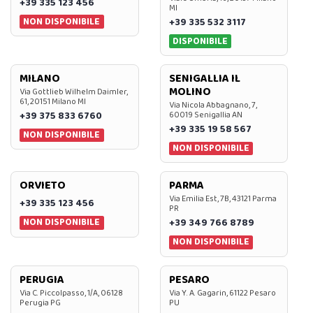
+39 335 123 456
MI
NON DISPONIBILE
+39 335 532 3117
DISPONIBILE
MILANO
SENIGALLIA IL
MOLINO
Via Gottlieb Wilhelm Daimler,
61, 20151 Milano MI
Via Nicola Abbagnano, 7,
+39 375 833 6760
60019 Senigallia AN
+39 335 19 58 567
NON DISPONIBILE
NON DISPONIBILE
ORVIETO
PARMA
Via Emilia Est, 7B, 43121 Parma
+39 335 123 456
PR
NON DISPONIBILE
+39 349 766 8789
NON DISPONIBILE
PERUGIA
PESARO
Via C. Piccolpasso, 1/A, 06128
Via Y. A. Gagarin, 61122 Pesaro
Perugia PG
PU