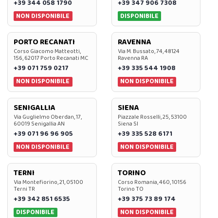
+39 344 058 1790
+39 347 906 7308
NON DISPONIBILE
DISPONIBILE
PORTO RECANATI
RAVENNA
Corso Giacomo Matteotti,
Via M. Bussato, 74, 48124
156, 62017 Porto Recanati MC
Ravenna RA
+39 071 759 0217
+39 335 544 1908
NON DISPONIBILE
NON DISPONIBILE
SENIGALLIA
SIENA
Via Guglielmo Oberdan, 17,
Piazzale Rosselli, 25, 53100
60019 Senigallia AN
Siena SI
+39 071 96 96 905
+39 335 528 6171
NON DISPONIBILE
NON DISPONIBILE
TERNI
TORINO
Via Montefiorino, 21, 05100
Corso Romania, 460, 10156
Terni TR
Torino TO
+39 342 851 6535
+39 375 73 89 174
DISPONIBILE
NON DISPONIBILE