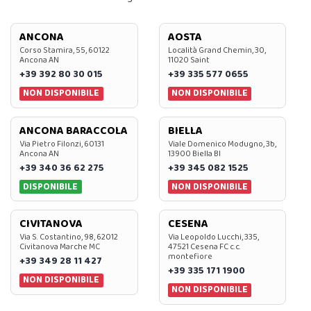
ANCONA
AOSTA
Corso Stamira, 55, 60122
Località Grand Chemin, 30,
Ancona AN
11020 Saint
+39 392 80 30 015
+39 335 577 0655
NON DISPONIBILE
NON DISPONIBILE
ANCONA BARACCOLA
BIELLA
Via Pietro Filonzi, 60131
Viale Domenico Modugno, 3b,
Ancona AN
13900 Biella BI
+39 340 36 62 275
+39 345 082 1525
DISPONIBILE
NON DISPONIBILE
CIVITANOVA
CESENA
Via S. Costantino, 98, 62012
Via Leopoldo Lucchi, 335,
Civitanova Marche MC
47521 Cesena FC c.c.
montefiore
+39 349 28 11 427
+39 335 171 1900
NON DISPONIBILE
NON DISPONIBILE