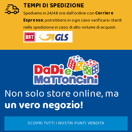
TEMPI DI SPEDIZIONE
Spediamo in 24/48 ore dall'ordine con
Corriere
Espresso
; potrebbero in ogni caso verificarsi ritardi
nella spedizione in caso di alto volume di acquisti.
Non solo store online, ma
un vero negozio!
SCOPRI TUTTI I NOSTRI PUNTI VENDITA