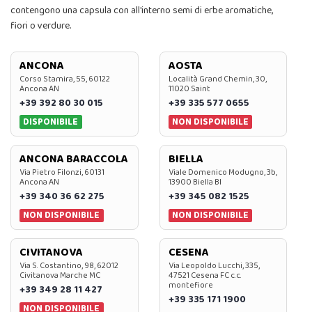
contengono una capsula con all'interno semi di erbe aromatiche,
fiori o verdure.
ANCONA
AOSTA
Corso Stamira, 55, 60122
Località Grand Chemin, 30,
Ancona AN
11020 Saint
+39 392 80 30 015
+39 335 577 0655
DISPONIBILE
NON DISPONIBILE
ANCONA BARACCOLA
BIELLA
Via Pietro Filonzi, 60131
Viale Domenico Modugno, 3b,
Ancona AN
13900 Biella BI
+39 340 36 62 275
+39 345 082 1525
NON DISPONIBILE
NON DISPONIBILE
CIVITANOVA
CESENA
Via S. Costantino, 98, 62012
Via Leopoldo Lucchi, 335,
Civitanova Marche MC
47521 Cesena FC c.c.
montefiore
+39 349 28 11 427
+39 335 171 1900
NON DISPONIBILE