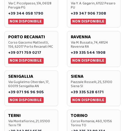
Via C. Piccolpasso, 1/A, 06128
Via Y. A. Gagarin, 61122 Pesaro
Perugia PG
PU
+39 344 058 1790
+39 347 906 7308
NON DISPONIBILE
NON DISPONIBILE
PORTO RECANATI
RAVENNA
Corso Giacomo Matteotti,
Via M. Bussato, 74, 48124
156, 62017 Porto Recanati MC
Ravenna RA
+39 071 759 0217
+39 335 544 1908
NON DISPONIBILE
NON DISPONIBILE
SENIGALLIA
SIENA
Via Guglielmo Oberdan, 17,
Piazzale Rosselli, 25, 53100
60019 Senigallia AN
Siena SI
+39 071 96 96 905
+39 335 528 6171
NON DISPONIBILE
NON DISPONIBILE
TERNI
TORINO
Via Montefiorino, 21, 05100
Corso Romania, 460, 10156
Terni TR
Torino TO