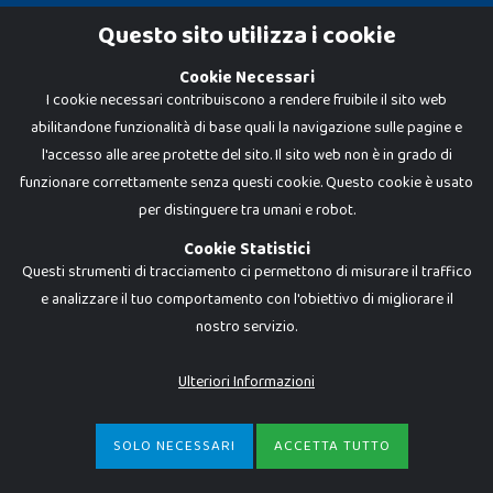
Cookie Policy
Questo sito utilizza i cookie
Privacy Policy
Cookie Necessari
I cookie necessari contribuiscono a rendere fruibile il sito web
abilitandone funzionalità di base quali la navigazione sulle pagine e
l'accesso alle aree protette del sito. Il sito web non è in grado di
funzionare correttamente senza questi cookie. Questo cookie è usato
per distinguere tra umani e robot.
Cookie Statistici
Questi strumenti di tracciamento ci permettono di misurare il traffico
e analizzare il tuo comportamento con l'obiettivo di migliorare il
nostro servizio.
Dadi e Mattoncini è un brand di Giocabene Srl. Ogni riproduzione o utilizzo non
espressamente autorizzato è severamente vietato. Tutti i loghi, marchi,
brand elencati nel presente shop sono di proprietà dei rispettivi titolari.
I prezzi e le promozioni pubblicate potrebbero differire da quanto esposto in
Ulteriori Informazioni
negozio.
Giocabene Srl - via della Posta 8, 20123 Milano (MI)
P.IVA 02608090425 - REA AN201199 - C.S. 10.000 i.v.
SOLO NECESSARI
ACCETTA TUTTO
€
3,99
-
ACQUISTA