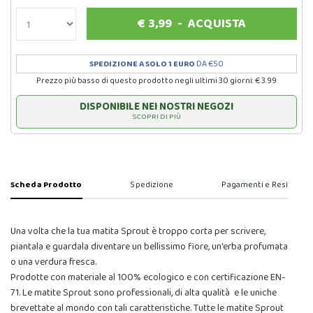
€
3,99
-
ACQUISTA
SPEDIZIONE A SOLO 1 EURO
DA €50
Prezzo più basso di questo prodotto negli ultimi 30 giorni: € 3.99
DISPONIBILE NEI NOSTRI NEGOZI
SCOPRI DI PIÙ
Scheda Prodotto
Spedizione
Pagamenti e Resi
Una volta che la tua matita Sprout è troppo corta per scrivere,
piantala e guardala diventare un bellissimo fiore, un'erba profumata
o una verdura fresca.
Prodotte con materiale al 100% ecologico e con certificazione EN-
71. Le matite Sprout sono professionali, di alta qualità e le uniche
brevettate al mondo con tali caratteristiche. Tutte le matite Sprout