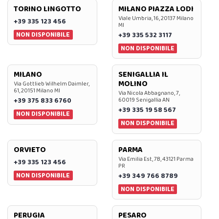
TORINO LINGOTTO
MILANO PIAZZA LODI
Viale Umbria, 16, 20137 Milano
+39 335 123 456
MI
NON DISPONIBILE
+39 335 532 3117
NON DISPONIBILE
MILANO
SENIGALLIA IL
MOLINO
Via Gottlieb Wilhelm Daimler,
61, 20151 Milano MI
Via Nicola Abbagnano, 7,
+39 375 833 6760
60019 Senigallia AN
+39 335 19 58 567
NON DISPONIBILE
NON DISPONIBILE
ORVIETO
PARMA
Via Emilia Est, 7B, 43121 Parma
+39 335 123 456
PR
NON DISPONIBILE
+39 349 766 8789
NON DISPONIBILE
PERUGIA
PESARO