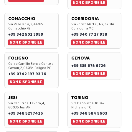
NON DISPONIBILE
COMACCHIO
CORRIDONIA
Via Valle Isola, 9, 44022
Via Enrico Mattei, 177, 62014
Comacchio FE
Corridonia MC
+39 342 502 3959
+39 340 77 27 938
NON DISPONIBILE
NON DISPONIBILE
FOLIGNO
GENOVA
Corso Camillo Benso Conte di
+39 335 675 6726
Cavour, 2, 06034 Foligno PG
NON DISPONIBILE
+39 0742 197 93 76
NON DISPONIBILE
JESI
TORINO
Via Caduti del Lavoro, 4,
Str. Debouchè, 10042
60035 Jesi AN
Nichelino TO
+39 348 521 7426
+39 348 584 5603
NON DISPONIBILE
NON DISPONIBILE