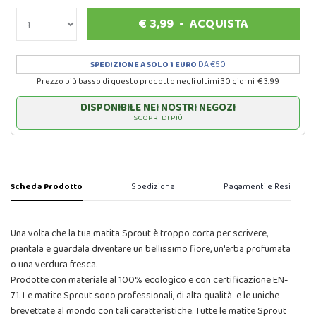
€
3,99
-
ACQUISTA
SPEDIZIONE A SOLO 1 EURO
DA €50
Prezzo più basso di questo prodotto negli ultimi 30 giorni: € 3.99
DISPONIBILE NEI NOSTRI NEGOZI
SCOPRI DI PIÙ
Scheda Prodotto
Spedizione
Pagamenti e Resi
Una volta che la tua matita Sprout è troppo corta per scrivere,
piantala e guardala diventare un bellissimo fiore, un'erba profumata
o una verdura fresca.
Prodotte con materiale al 100% ecologico e con certificazione EN-
71. Le matite Sprout sono professionali, di alta qualità e le uniche
brevettate al mondo con tali caratteristiche. Tutte le matite Sprout