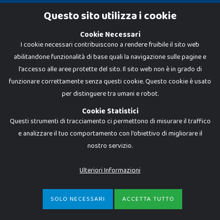
Cookie Policy
Questo sito utilizza i cookie
Privacy Policy
Cookie Necessari
I cookie necessari contribuiscono a rendere fruibile il sito web
abilitandone funzionalità di base quali la navigazione sulle pagine e
l'accesso alle aree protette del sito. Il sito web non è in grado di
funzionare correttamente senza questi cookie. Questo cookie è usato
per distinguere tra umani e robot.
Cookie Statistici
Questi strumenti di tracciamento ci permettono di misurare il traffico
e analizzare il tuo comportamento con l'obiettivo di migliorare il
nostro servizio.
Dadi e Mattoncini è un brand di Giocabene Srl. Ogni riproduzione o utilizzo non
espressamente autorizzato è severamente vietato. Tutti i loghi, marchi,
brand elencati nel presente shop sono di proprietà dei rispettivi titolari.
I prezzi e le promozioni pubblicate potrebbero differire da quanto esposto in
Ulteriori Informazioni
negozio.
Giocabene Srl - via della Posta 8, 20123 Milano (MI)
P.IVA 02608090425 - REA AN201199 - C.S. 10.000 i.v.
SOLO NECESSARI
ACCETTA TUTTO
€
3,99
-
ACQUISTA