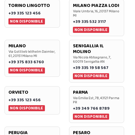
TORINO LINGOTTO
MILANO PIAZZA LODI
Viale Umbria, 16, 20137 Milano
+39 335 123 456
MI
NON DISPONIBILE
+39 335 532 3117
NON DISPONIBILE
MILANO
SENIGALLIA IL
MOLINO
Via Gottlieb Wilhelm Daimler,
61, 20151 Milano MI
Via Nicola Abbagnano, 7,
+39 375 833 6760
60019 Senigallia AN
+39 335 19 58 567
NON DISPONIBILE
NON DISPONIBILE
ORVIETO
PARMA
Via Emilia Est, 7B, 43121 Parma
+39 335 123 456
PR
NON DISPONIBILE
+39 349 766 8789
NON DISPONIBILE
PERUGIA
PESARO