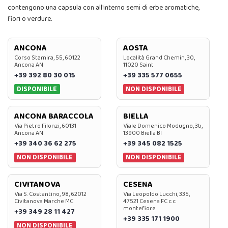
contengono una capsula con all'interno semi di erbe aromatiche,
fiori o verdure.
ANCONA
AOSTA
Corso Stamira, 55, 60122
Località Grand Chemin, 30,
Ancona AN
11020 Saint
+39 392 80 30 015
+39 335 577 0655
DISPONIBILE
NON DISPONIBILE
ANCONA BARACCOLA
BIELLA
Via Pietro Filonzi, 60131
Viale Domenico Modugno, 3b,
Ancona AN
13900 Biella BI
+39 340 36 62 275
+39 345 082 1525
NON DISPONIBILE
NON DISPONIBILE
CIVITANOVA
CESENA
Via S. Costantino, 98, 62012
Via Leopoldo Lucchi, 335,
Civitanova Marche MC
47521 Cesena FC c.c.
montefiore
+39 349 28 11 427
+39 335 171 1900
NON DISPONIBILE