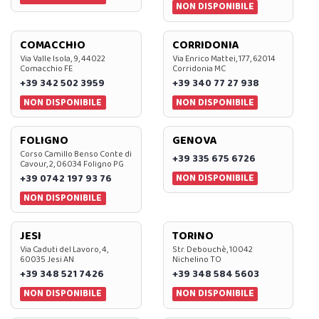
NON DISPONIBILE
COMACCHIO
CORRIDONIA
Via Valle Isola, 9, 44022
Via Enrico Mattei, 177, 62014
Comacchio FE
Corridonia MC
+39 342 502 3959
+39 340 77 27 938
NON DISPONIBILE
NON DISPONIBILE
FOLIGNO
GENOVA
Corso Camillo Benso Conte di
+39 335 675 6726
Cavour, 2, 06034 Foligno PG
NON DISPONIBILE
+39 0742 197 93 76
NON DISPONIBILE
JESI
TORINO
Via Caduti del Lavoro, 4,
Str. Debouchè, 10042
60035 Jesi AN
Nichelino TO
+39 348 521 7426
+39 348 584 5603
NON DISPONIBILE
NON DISPONIBILE