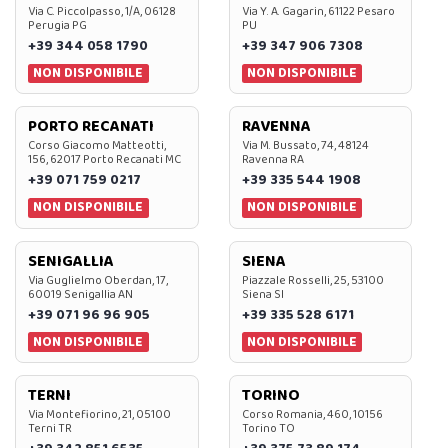
Via C. Piccolpasso, 1/A, 06128
Via Y. A. Gagarin, 61122 Pesaro
Perugia PG
PU
+39 344 058 1790
+39 347 906 7308
NON DISPONIBILE
NON DISPONIBILE
PORTO RECANATI
RAVENNA
Corso Giacomo Matteotti,
Via M. Bussato, 74, 48124
156, 62017 Porto Recanati MC
Ravenna RA
+39 071 759 0217
+39 335 544 1908
NON DISPONIBILE
NON DISPONIBILE
SENIGALLIA
SIENA
Via Guglielmo Oberdan, 17,
Piazzale Rosselli, 25, 53100
60019 Senigallia AN
Siena SI
+39 071 96 96 905
+39 335 528 6171
NON DISPONIBILE
NON DISPONIBILE
TERNI
TORINO
Via Montefiorino, 21, 05100
Corso Romania, 460, 10156
Terni TR
Torino TO