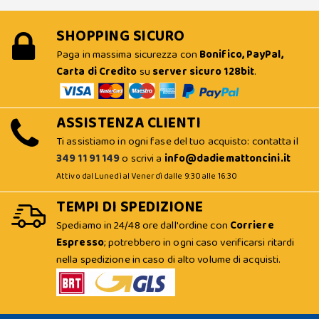
SHOPPING SICURO
Paga in massima sicurezza con
Bonifico, PayPal,
Carta di Credito
su
server sicuro 128bit
.
ASSISTENZA CLIENTI
Ti assistiamo in ogni fase del tuo acquisto: contatta il
349 11 91 149
o scrivi a
info@dadiemattoncini.it
Attivo dal Lunedì al Venerdì dalle 9:30 alle 16:30
TEMPI DI SPEDIZIONE
Spediamo in 24/48 ore dall'ordine con
Corriere
Espresso
; potrebbero in ogni caso verificarsi ritardi
nella spedizione in caso di alto volume di acquisti.