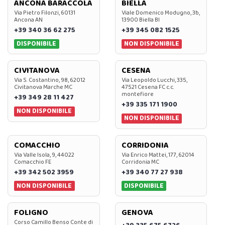
ANCONA BARACCOLA
BIELLA
Via Pietro Filonzi, 60131
Viale Domenico Modugno, 3b,
Ancona AN
13900 Biella BI
+39 340 36 62 275
+39 345 082 1525
DISPONIBILE
NON DISPONIBILE
CIVITANOVA
CESENA
Via S. Costantino, 98, 62012
Via Leopoldo Lucchi, 335,
Civitanova Marche MC
47521 Cesena FC c.c.
montefiore
+39 349 28 11 427
+39 335 171 1900
NON DISPONIBILE
NON DISPONIBILE
COMACCHIO
CORRIDONIA
Via Valle Isola, 9, 44022
Via Enrico Mattei, 177, 62014
Comacchio FE
Corridonia MC
+39 342 502 3959
+39 340 77 27 938
NON DISPONIBILE
DISPONIBILE
FOLIGNO
GENOVA
Corso Camillo Benso Conte di