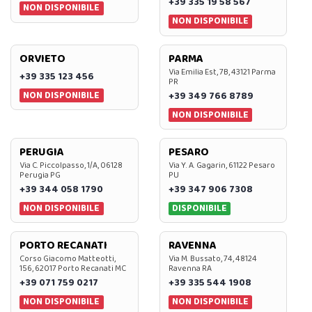
+39 335 19 58 567
NON DISPONIBILE
NON DISPONIBILE
ORVIETO
PARMA
Via Emilia Est, 7B, 43121 Parma
+39 335 123 456
PR
NON DISPONIBILE
+39 349 766 8789
NON DISPONIBILE
PERUGIA
PESARO
Via C. Piccolpasso, 1/A, 06128
Via Y. A. Gagarin, 61122 Pesaro
Perugia PG
PU
+39 344 058 1790
+39 347 906 7308
NON DISPONIBILE
DISPONIBILE
PORTO RECANATI
RAVENNA
Corso Giacomo Matteotti,
Via M. Bussato, 74, 48124
156, 62017 Porto Recanati MC
Ravenna RA
+39 071 759 0217
+39 335 544 1908
NON DISPONIBILE
NON DISPONIBILE