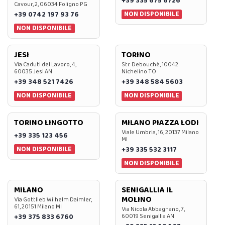
+39 335 675 6726
Cavour, 2, 06034 Foligno PG
NON DISPONIBILE
+39 0742 197 93 76
NON DISPONIBILE
JESI
TORINO
Via Caduti del Lavoro, 4,
Str. Debouchè, 10042
60035 Jesi AN
Nichelino TO
+39 348 521 7426
+39 348 584 5603
NON DISPONIBILE
NON DISPONIBILE
TORINO LINGOTTO
MILANO PIAZZA LODI
Viale Umbria, 16, 20137 Milano
+39 335 123 456
MI
NON DISPONIBILE
+39 335 532 3117
NON DISPONIBILE
MILANO
SENIGALLIA IL
MOLINO
Via Gottlieb Wilhelm Daimler,
61, 20151 Milano MI
Via Nicola Abbagnano, 7,
+39 375 833 6760
60019 Senigallia AN