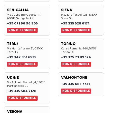
SENIGALLIA
SIENA
Via Guglielmo Oberdan, 17,
Piazzale Rosselli, 25, 53100
60019 Senigallia AN
Siena SI
+39 071 96 96 905
+39 335 528 6171
NON DISPONIBILE
NON DISPONIBILE
TERNI
TORINO
Via Montefiorino, 21, 05100
Corso Romania, 460, 10156
Terni TR
Torino TO
+39 342 851 6535
+39 375 73 89 174
NON DISPONIBILE
NON DISPONIBILE
UDINE
VALMONTONE
Via Antonio Bardelli, 4, 33035
+39 335 683 7731
Martignacco UD
NON DISPONIBILE
+39 335 584 7128
NON DISPONIBILE
VERONA