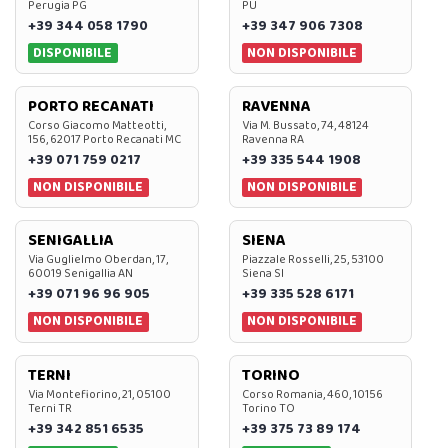
Perugia PG
PU
+39 344 058 1790
+39 347 906 7308
DISPONIBILE
NON DISPONIBILE
PORTO RECANATI
RAVENNA
Corso Giacomo Matteotti,
Via M. Bussato, 74, 48124
156, 62017 Porto Recanati MC
Ravenna RA
+39 071 759 0217
+39 335 544 1908
NON DISPONIBILE
NON DISPONIBILE
SENIGALLIA
SIENA
Via Guglielmo Oberdan, 17,
Piazzale Rosselli, 25, 53100
60019 Senigallia AN
Siena SI
+39 071 96 96 905
+39 335 528 6171
NON DISPONIBILE
NON DISPONIBILE
TERNI
TORINO
Via Montefiorino, 21, 05100
Corso Romania, 460, 10156
Terni TR
Torino TO
+39 342 851 6535
+39 375 73 89 174