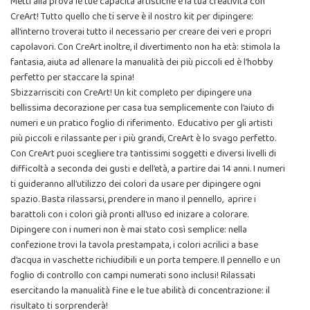
Metti alla prova le tue capacità artistiche e la tua creatività con
CreArt! Tutto quello che ti serve è il nostro kit per dipingere:
all’interno troverai tutto il necessario per creare dei veri e propri
capolavori. Con CreArt inoltre, il divertimento non ha età: stimola la
fantasia, aiuta ad allenare la manualità dei più piccoli ed è l’hobby
perfetto per staccare la spina!
Sbizzarrisciti con CreArt! Un kit completo per dipingere una
bellissima decorazione per casa tua semplicemente con l’aiuto di
numeri e un pratico foglio di riferimento. Educativo per gli artisti
più piccoli e rilassante per i più grandi, CreArt è lo svago perfetto.
Con CreArt puoi scegliere tra tantissimi soggetti e diversi livelli di
difficoltà a seconda dei gusti e dell’età, a partire dai 14 anni. I numeri
ti guideranno all’utilizzo dei colori da usare per dipingere ogni
spazio. Basta rilassarsi, prendere in mano il pennello, aprire i
barattoli con i colori già pronti all'uso ed inizare a colorare.
Dipingere con i numeri non è mai stato così semplice: nella
confezione trovi la tavola prestampata, i colori acrilici a base
d’acqua in vaschette richiudibili e un porta tempere. Il pennello e un
foglio di controllo con campi numerati sono inclusi! Rilassati
esercitando la manualità fine e le tue abilità di concentrazione: il
risultato ti sorprenderà!