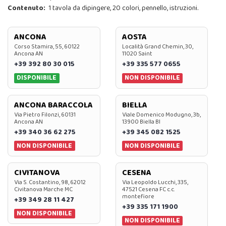
Contenuto:
1 tavola da dipingere, 20 colori, pennello, istruzioni.
ANCONA
AOSTA
Corso Stamira, 55, 60122
Località Grand Chemin, 30,
Ancona AN
11020 Saint
+39 392 80 30 015
+39 335 577 0655
DISPONIBILE
NON DISPONIBILE
ANCONA BARACCOLA
BIELLA
Via Pietro Filonzi, 60131
Viale Domenico Modugno, 3b,
Ancona AN
13900 Biella BI
+39 340 36 62 275
+39 345 082 1525
NON DISPONIBILE
NON DISPONIBILE
CIVITANOVA
CESENA
Via S. Costantino, 98, 62012
Via Leopoldo Lucchi, 335,
Civitanova Marche MC
47521 Cesena FC c.c.
montefiore
+39 349 28 11 427
+39 335 171 1900
NON DISPONIBILE
NON DISPONIBILE