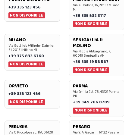
Viale Umbria, 16, 20137 Milano
+39 335 123 456
MI
NON DISPONIBILE
+39 335 532 3117
NON DISPONIBILE
MILANO
SENIGALLIA IL
MOLINO
Via Gottlieb Wilhelm Daimler,
61, 20151 Milano MI
Via Nicola Abbagnano, 7,
+39 375 833 6760
60019 Senigallia AN
+39 335 19 58 567
NON DISPONIBILE
NON DISPONIBILE
ORVIETO
PARMA
Via Emilia Est, 7B, 43121 Parma
+39 335 123 456
PR
NON DISPONIBILE
+39 349 766 8789
NON DISPONIBILE
PERUGIA
PESARO
Via C. Piccolpasso, 1/A, 06128
Via Y. A. Gagarin, 61122 Pesaro