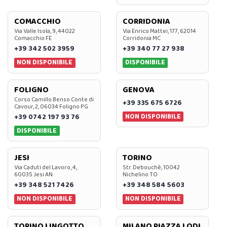
COMACCHIO
CORRIDONIA
Via Valle Isola, 9, 44022
Via Enrico Mattei, 177, 62014
Comacchio FE
Corridonia MC
+39 342 502 3959
+39 340 77 27 938
NON DISPONIBILE
DISPONIBILE
FOLIGNO
GENOVA
Corso Camillo Benso Conte di
+39 335 675 6726
Cavour, 2, 06034 Foligno PG
NON DISPONIBILE
+39 0742 197 93 76
DISPONIBILE
JESI
TORINO
Via Caduti del Lavoro, 4,
Str. Debouchè, 10042
60035 Jesi AN
Nichelino TO
+39 348 521 7426
+39 348 584 5603
NON DISPONIBILE
NON DISPONIBILE
TORINO LINGOTTO
MILANO PIAZZA LODI