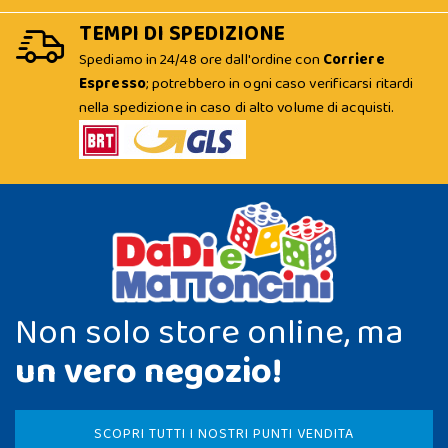
TEMPI DI SPEDIZIONE
Spediamo in 24/48 ore dall'ordine con
Corriere
Espresso
; potrebbero in ogni caso verificarsi ritardi
nella spedizione in caso di alto volume di acquisti.
Non solo store online, ma
un vero negozio!
SCOPRI TUTTI I NOSTRI PUNTI VENDITA