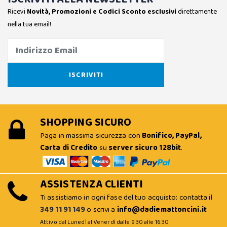
Ricevi
Novità, Promozioni e Codici Sconto esclusivi
direttamente
nella tua email!
SHOPPING SICURO
Paga in massima sicurezza con
Bonifico, PayPal,
Carta di Credito
su
server sicuro 128bit
.
ASSISTENZA CLIENTI
Ti assistiamo in ogni fase del tuo acquisto: contatta il
349 11 91 149
o scrivi a
info@dadiemattoncini.it
Attivo dal Lunedì al Venerdì dalle 9:30 alle 16:30