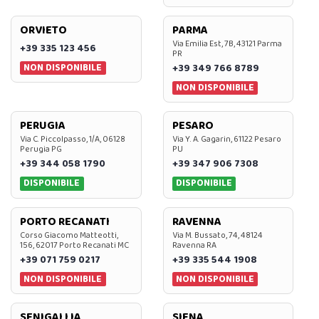
ORVIETO
PARMA
Via Emilia Est, 7B, 43121 Parma
+39 335 123 456
PR
NON DISPONIBILE
+39 349 766 8789
NON DISPONIBILE
PERUGIA
PESARO
Via C. Piccolpasso, 1/A, 06128
Via Y. A. Gagarin, 61122 Pesaro
Perugia PG
PU
+39 344 058 1790
+39 347 906 7308
DISPONIBILE
DISPONIBILE
PORTO RECANATI
RAVENNA
Corso Giacomo Matteotti,
Via M. Bussato, 74, 48124
156, 62017 Porto Recanati MC
Ravenna RA
+39 071 759 0217
+39 335 544 1908
NON DISPONIBILE
NON DISPONIBILE
SENIGALLIA
SIENA