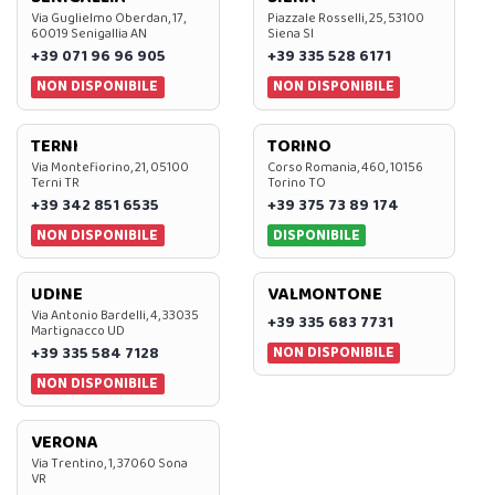
Via Guglielmo Oberdan, 17,
Piazzale Rosselli, 25, 53100
60019 Senigallia AN
Siena SI
+39 071 96 96 905
+39 335 528 6171
NON DISPONIBILE
NON DISPONIBILE
TERNI
TORINO
Via Montefiorino, 21, 05100
Corso Romania, 460, 10156
Terni TR
Torino TO
+39 342 851 6535
+39 375 73 89 174
NON DISPONIBILE
DISPONIBILE
UDINE
VALMONTONE
Via Antonio Bardelli, 4, 33035
+39 335 683 7731
Martignacco UD
NON DISPONIBILE
+39 335 584 7128
NON DISPONIBILE
VERONA
Via Trentino, 1, 37060 Sona
VR