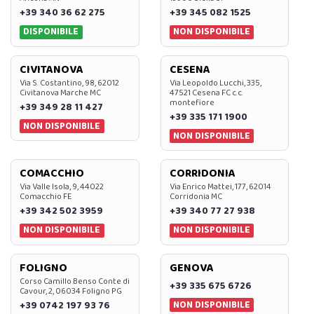
+39 340 36 62 275
+39 345 082 1525
DISPONIBILE
NON DISPONIBILE
CIVITANOVA
CESENA
Via S. Costantino, 98, 62012
Via Leopoldo Lucchi, 335,
Civitanova Marche MC
47521 Cesena FC c.c.
montefiore
+39 349 28 11 427
+39 335 171 1900
NON DISPONIBILE
NON DISPONIBILE
COMACCHIO
CORRIDONIA
Via Valle Isola, 9, 44022
Via Enrico Mattei, 177, 62014
Comacchio FE
Corridonia MC
+39 342 502 3959
+39 340 77 27 938
NON DISPONIBILE
NON DISPONIBILE
FOLIGNO
GENOVA
Corso Camillo Benso Conte di
+39 335 675 6726
Cavour, 2, 06034 Foligno PG
NON DISPONIBILE
+39 0742 197 93 76