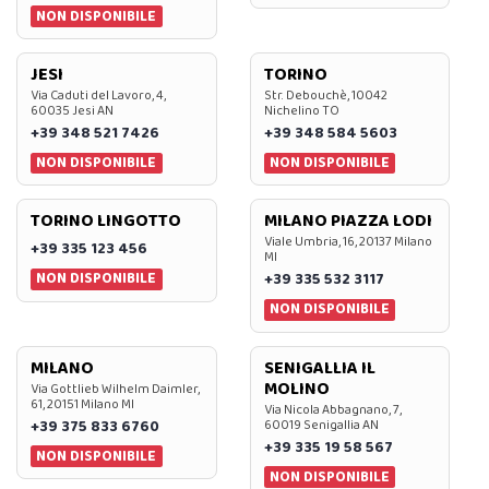
NON DISPONIBILE
JESI
TORINO
Via Caduti del Lavoro, 4,
Str. Debouchè, 10042
60035 Jesi AN
Nichelino TO
+39 348 521 7426
+39 348 584 5603
NON DISPONIBILE
NON DISPONIBILE
TORINO LINGOTTO
MILANO PIAZZA LODI
Viale Umbria, 16, 20137 Milano
+39 335 123 456
MI
NON DISPONIBILE
+39 335 532 3117
NON DISPONIBILE
MILANO
SENIGALLIA IL
MOLINO
Via Gottlieb Wilhelm Daimler,
61, 20151 Milano MI
Via Nicola Abbagnano, 7,
+39 375 833 6760
60019 Senigallia AN
+39 335 19 58 567
NON DISPONIBILE
NON DISPONIBILE