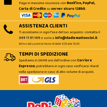
Paga in massima sicurezza con
Bonifico, PayPal,
Carta di Credito
su
server sicuro 128bit
.
ASSISTENZA CLIENTI
Ti assistiamo in ogni fase del tuo acquisto: contatta il
349 11 91 149
o scrivi a
info@dadiemattoncini.it
Attivo dal Lunedì al Venerdì dalle 9:30 alle 16:30
TEMPI DI SPEDIZIONE
Spediamo in 24/48 ore dall'ordine con
Corriere
Espresso
; potrebbero in ogni caso verificarsi ritardi
nella spedizione in caso di alto volume di acquisti.