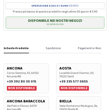
SPEDIZIONE A SOLO 1 EURO
DA €50
Prezzo più basso di questo prodotto negli ultimi 30 giorni: € 3.90
DISPONIBILE NEI NOSTRI NEGOZI
SCOPRI DI PIÙ
Scheda Prodotto
Spedizione
Pagamenti e Resi
ANCONA
AOSTA
Corso Stamira, 55, 60122
Località Grand Chemin, 30,
Ancona AN
11020 Saint
+39 392 80 30 015
+39 335 577 0655
NON DISPONIBILE
NON DISPONIBILE
ANCONA BARACCOLA
BIELLA
Via Pietro Filonzi, 60131
Viale Domenico Modugno, 3b,
Ancona AN
13900 Biella BI