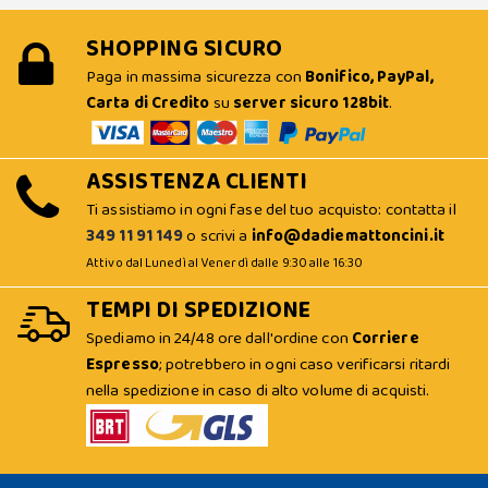
SHOPPING SICURO
Paga in massima sicurezza con
Bonifico, PayPal,
Carta di Credito
su
server sicuro 128bit
.
ASSISTENZA CLIENTI
Ti assistiamo in ogni fase del tuo acquisto: contatta il
349 11 91 149
o scrivi a
info@dadiemattoncini.it
Attivo dal Lunedì al Venerdì dalle 9:30 alle 16:30
TEMPI DI SPEDIZIONE
Spediamo in 24/48 ore dall'ordine con
Corriere
Espresso
; potrebbero in ogni caso verificarsi ritardi
nella spedizione in caso di alto volume di acquisti.