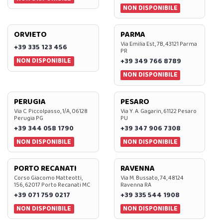
NON DISPONIBILE
ORVIETO
PARMA
Via Emilia Est, 7B, 43121 Parma
+39 335 123 456
PR
NON DISPONIBILE
+39 349 766 8789
NON DISPONIBILE
PERUGIA
PESARO
Via C. Piccolpasso, 1/A, 06128
Via Y. A. Gagarin, 61122 Pesaro
Perugia PG
PU
+39 344 058 1790
+39 347 906 7308
NON DISPONIBILE
NON DISPONIBILE
PORTO RECANATI
RAVENNA
Corso Giacomo Matteotti,
Via M. Bussato, 74, 48124
156, 62017 Porto Recanati MC
Ravenna RA
+39 071 759 0217
+39 335 544 1908
NON DISPONIBILE
NON DISPONIBILE