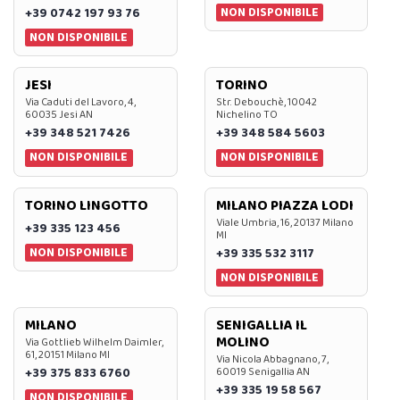
NON DISPONIBILE
+39 0742 197 93 76
NON DISPONIBILE
JESI
TORINO
Via Caduti del Lavoro, 4,
Str. Debouchè, 10042
60035 Jesi AN
Nichelino TO
+39 348 521 7426
+39 348 584 5603
NON DISPONIBILE
NON DISPONIBILE
TORINO LINGOTTO
MILANO PIAZZA LODI
Viale Umbria, 16, 20137 Milano
+39 335 123 456
MI
NON DISPONIBILE
+39 335 532 3117
NON DISPONIBILE
MILANO
SENIGALLIA IL
MOLINO
Via Gottlieb Wilhelm Daimler,
61, 20151 Milano MI
Via Nicola Abbagnano, 7,
+39 375 833 6760
60019 Senigallia AN
+39 335 19 58 567
NON DISPONIBILE