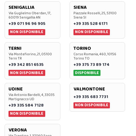
SENIGALLIA
SIENA
Via Guglielmo Oberdan, 17,
Piazzale Rosselli, 25, 53100
60019 Senigallia AN
Siena SI
+39 071 96 96 905
+39 335 528 6171
NON DISPONIBILE
NON DISPONIBILE
TERNI
TORINO
Via Montefiorino, 21, 05100
Corso Romania, 460, 10156
Terni TR
Torino TO
+39 342 851 6535
+39 375 73 89 174
NON DISPONIBILE
DISPONIBILE
UDINE
VALMONTONE
Via Antonio Bardelli, 4, 33035
+39 335 683 7731
Martignacco UD
NON DISPONIBILE
+39 335 584 7128
NON DISPONIBILE
VERONA
Via Trentino, 1, 37060 Sona