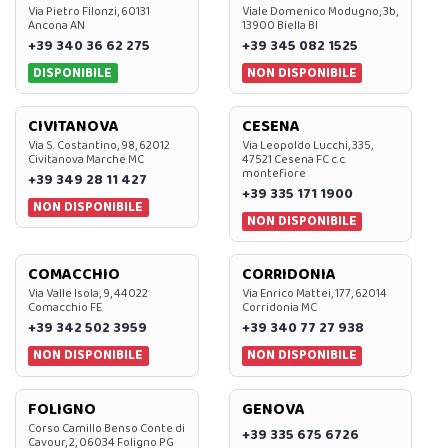
Via Pietro Filonzi, 60131
Viale Domenico Modugno, 3b,
Ancona AN
13900 Biella BI
+39 340 36 62 275
+39 345 082 1525
DISPONIBILE
NON DISPONIBILE
CIVITANOVA
CESENA
Via S. Costantino, 98, 62012
Via Leopoldo Lucchi, 335,
Civitanova Marche MC
47521 Cesena FC c.c.
montefiore
+39 349 28 11 427
+39 335 171 1900
NON DISPONIBILE
NON DISPONIBILE
COMACCHIO
CORRIDONIA
Via Valle Isola, 9, 44022
Via Enrico Mattei, 177, 62014
Comacchio FE
Corridonia MC
+39 342 502 3959
+39 340 77 27 938
NON DISPONIBILE
NON DISPONIBILE
FOLIGNO
GENOVA
Corso Camillo Benso Conte di
+39 335 675 6726
Cavour, 2, 06034 Foligno PG