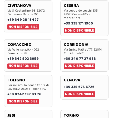
CIVITANOVA
CESENA
Via S. Costantino, 98, 62012
Via Leopoldo Lucchi, 335,
Civitanova Marche MC
47521 Cesena FC c.c.
montefiore
+39 349 28 11 427
+39 335 171 1900
NON DISPONIBILE
NON DISPONIBILE
COMACCHIO
CORRIDONIA
Via Valle Isola, 9, 44022
Via Enrico Mattei, 177, 62014
Comacchio FE
Corridonia MC
+39 342 502 3959
+39 340 77 27 938
NON DISPONIBILE
NON DISPONIBILE
FOLIGNO
GENOVA
Corso Camillo Benso Conte di
+39 335 675 6726
Cavour, 2, 06034 Foligno PG
NON DISPONIBILE
+39 0742 197 93 76
NON DISPONIBILE
JESI
TORINO