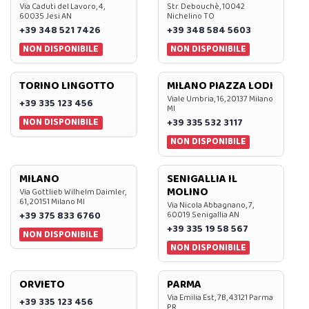
Via Caduti del Lavoro, 4,
Str. Debouchè, 10042
60035 Jesi AN
Nichelino TO
+39 348 521 7426
+39 348 584 5603
NON DISPONIBILE
NON DISPONIBILE
TORINO LINGOTTO
MILANO PIAZZA LODI
Viale Umbria, 16, 20137 Milano
+39 335 123 456
MI
NON DISPONIBILE
+39 335 532 3117
NON DISPONIBILE
MILANO
SENIGALLIA IL
MOLINO
Via Gottlieb Wilhelm Daimler,
61, 20151 Milano MI
Via Nicola Abbagnano, 7,
+39 375 833 6760
60019 Senigallia AN
+39 335 19 58 567
NON DISPONIBILE
NON DISPONIBILE
ORVIETO
PARMA
Via Emilia Est, 7B, 43121 Parma
+39 335 123 456
PR