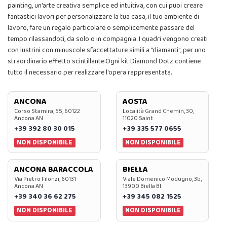
painting, un'arte creativa semplice ed intuitiva, con cui puoi creare
fantastici lavori per personalizzare la tua casa, il tuo ambiente di
lavoro, fare un regalo particolare o semplicemente passare del
tempo rilassandoti, da solo o in compagnia. I quadri vengono creati
con lustrini con minuscole sfaccettature simili a "diamanti", per uno
straordinario effetto scintillante.Ogni kit Diamond Dotz contiene
tutto il necessario per realizzare l'opera rappresentata.
ANCONA
AOSTA
Corso Stamira, 55, 60122
Località Grand Chemin, 30,
Ancona AN
11020 Saint
+39 392 80 30 015
+39 335 577 0655
NON DISPONIBILE
NON DISPONIBILE
ANCONA BARACCOLA
BIELLA
Via Pietro Filonzi, 60131
Viale Domenico Modugno, 3b,
Ancona AN
13900 Biella BI
+39 340 36 62 275
+39 345 082 1525
NON DISPONIBILE
NON DISPONIBILE