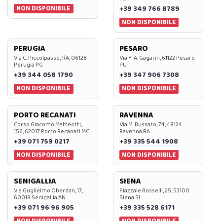
NON DISPONIBILE
+39 349 766 8789
NON DISPONIBILE
PERUGIA
PESARO
Via C. Piccolpasso, 1/A, 06128
Via Y. A. Gagarin, 61122 Pesaro
Perugia PG
PU
+39 344 058 1790
+39 347 906 7308
NON DISPONIBILE
NON DISPONIBILE
PORTO RECANATI
RAVENNA
Corso Giacomo Matteotti,
Via M. Bussato, 74, 48124
156, 62017 Porto Recanati MC
Ravenna RA
+39 071 759 0217
+39 335 544 1908
NON DISPONIBILE
NON DISPONIBILE
SENIGALLIA
SIENA
Via Guglielmo Oberdan, 17,
Piazzale Rosselli, 25, 53100
60019 Senigallia AN
Siena SI
+39 071 96 96 905
+39 335 528 6171