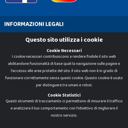
INFORMAZIONI LEGALI
Cookie Policy
Questo sito utilizza i cookie
Privacy Policy
Cookie Necessari
I cookie necessari contribuiscono a rendere fruibile il sito web
abilitandone funzionalità di base quali la navigazione sulle pagine e
l'accesso alle aree protette del sito. Il sito web non è in grado di
funzionare correttamente senza questi cookie. Questo cookie è usato
per distinguere tra umani e robot.
Cookie Statistici
Questi strumenti di tracciamento ci permettono di misurare il traffico
e analizzare il tuo comportamento con l'obiettivo di migliorare il
Dadi e Mattoncini è un brand di Giocabene Srl. Ogni riproduzione o utilizzo non
nostro servizio.
espressamente autorizzato è severamente vietato. Tutti i loghi, marchi,
brand elencati nel presente shop sono di proprietà dei rispettivi titolari.