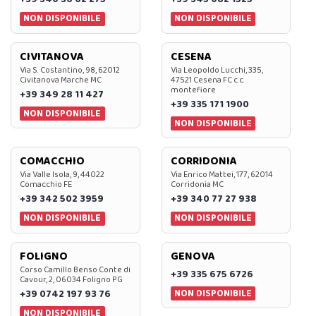
NON DISPONIBILE
NON DISPONIBILE
CIVITANOVA
CESENA
Via S. Costantino, 98, 62012
Via Leopoldo Lucchi, 335,
Civitanova Marche MC
47521 Cesena FC c.c.
montefiore
+39 349 28 11 427
+39 335 171 1900
NON DISPONIBILE
NON DISPONIBILE
COMACCHIO
CORRIDONIA
Via Valle Isola, 9, 44022
Via Enrico Mattei, 177, 62014
Comacchio FE
Corridonia MC
+39 342 502 3959
+39 340 77 27 938
NON DISPONIBILE
NON DISPONIBILE
FOLIGNO
GENOVA
Corso Camillo Benso Conte di
+39 335 675 6726
Cavour, 2, 06034 Foligno PG
NON DISPONIBILE
+39 0742 197 93 76
NON DISPONIBILE