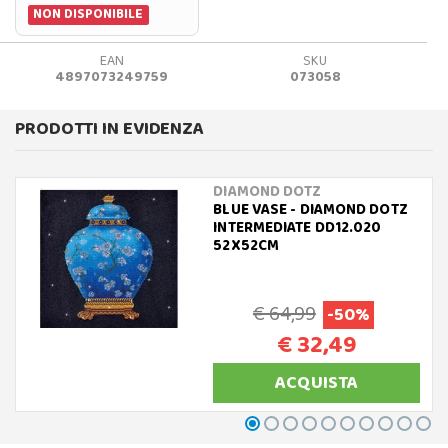
NON DISPONIBILE
EAN
SKU
4897073249759
073058
PRODOTTI IN EVIDENZA
DIAMOND DOTZ
BLUE VASE - DIAMOND DOTZ
INTERMEDIATE DD12.020
52X52CM
€ 64,99
-50%
€ 32,49
ACQUISTA