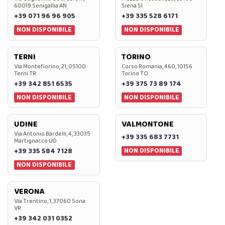
60019 Senigallia AN
Siena SI
+39 071 96 96 905
+39 335 528 6171
NON DISPONIBILE
NON DISPONIBILE
TERNI
TORINO
Via Montefiorino, 21, 05100
Corso Romania, 460, 10156
Terni TR
Torino TO
+39 342 851 6535
+39 375 73 89 174
NON DISPONIBILE
NON DISPONIBILE
UDINE
VALMONTONE
Via Antonio Bardelli, 4, 33035
+39 335 683 7731
Martignacco UD
NON DISPONIBILE
+39 335 584 7128
NON DISPONIBILE
VERONA
Via Trentino, 1, 37060 Sona
VR
+39 342 031 0352