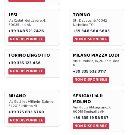
JESI
TORINO
Via Caduti del Lavoro, 4,
Str. Debouchè, 10042
60035 Jesi AN
Nichelino TO
+39 348 521 7426
+39 348 584 5603
NON DISPONIBILE
NON DISPONIBILE
TORINO LINGOTTO
MILANO PIAZZA LODI
Viale Umbria, 16, 20137 Milano
+39 335 123 456
MI
NON DISPONIBILE
+39 335 532 3117
NON DISPONIBILE
MILANO
SENIGALLIA IL
MOLINO
Via Gottlieb Wilhelm Daimler,
61, 20151 Milano MI
Via Nicola Abbagnano, 7,
+39 375 833 6760
60019 Senigallia AN
+39 335 19 58 567
NON DISPONIBILE
NON DISPONIBILE