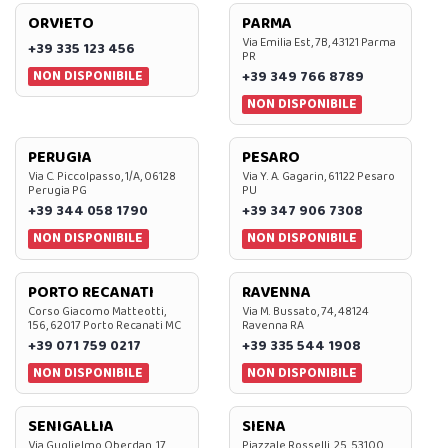
ORVIETO
PARMA
Via Emilia Est, 7B, 43121 Parma
+39 335 123 456
PR
NON DISPONIBILE
+39 349 766 8789
NON DISPONIBILE
PERUGIA
PESARO
Via C. Piccolpasso, 1/A, 06128
Via Y. A. Gagarin, 61122 Pesaro
Perugia PG
PU
+39 344 058 1790
+39 347 906 7308
NON DISPONIBILE
NON DISPONIBILE
PORTO RECANATI
RAVENNA
Corso Giacomo Matteotti,
Via M. Bussato, 74, 48124
156, 62017 Porto Recanati MC
Ravenna RA
+39 071 759 0217
+39 335 544 1908
NON DISPONIBILE
NON DISPONIBILE
SENIGALLIA
SIENA
Via Guglielmo Oberdan, 17,
Piazzale Rosselli, 25, 53100