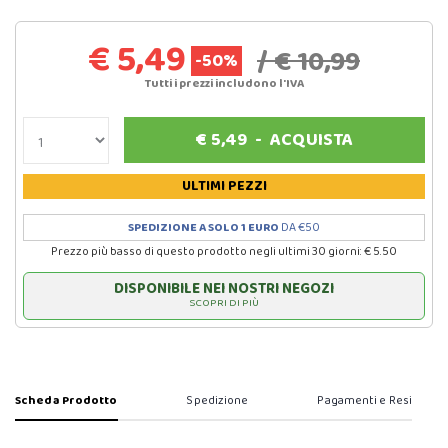
€ 5,49
/ € 10,99
-50%
Tutti i prezzi includono l'IVA
€
5,49
-
ACQUISTA
ULTIMI PEZZI
SPEDIZIONE A SOLO 1 EURO
DA €50
Prezzo più basso di questo prodotto negli ultimi 30 giorni: € 5.50
DISPONIBILE NEI NOSTRI NEGOZI
SCOPRI DI PIÙ
Scheda Prodotto
Spedizione
Pagamenti e Resi