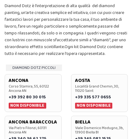
Diamond Dotz è l'interpretazione di alta qualità del diamond
painting, un'arte creativa semplice ed intuitiva, con cui puoi creare
fantastici lavori per personalizzare la tua casa, il tuo ambiente di
lavoro, fare un regalo particolare o semplicemente passare del
tempo rilassandoti, da solo o in compagnia. I quadri vengono creati
con lustrini con minuscole sfaccettature simili a "diamanti", per uno
straordinario effetto scintillante.Ogni kit Diamond Dotz contiene
tutto il necessario per realizzare l'opera rappresentata.
DIAMOND DOTZ PICCOLI
ANCONA
AOSTA
Corso Stamira, 55, 60122
Località Grand Chemin, 30,
Ancona AN
11020 Saint
+39 392 80 30 015
+39 335 577 0655
NON DISPONIBILE
NON DISPONIBILE
ANCONA BARACCOLA
BIELLA
Via Pietro Filonzi, 60131
Viale Domenico Modugno, 3b,
Ancona AN
13900 Biella BI
+39 340 36 62 275
+39 345 082 1525