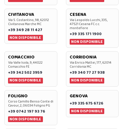
CIVITANOVA
CESENA
Via S. Costantino, 98, 62012
Via Leopoldo Lucchi, 335,
Civitanova Marche MC
47521 Cesena FC c.c.
montefiore
+39 349 28 11 427
+39 335 171 1900
NON DISPONIBILE
NON DISPONIBILE
COMACCHIO
CORRIDONIA
Via Valle Isola, 9, 44022
Via Enrico Mattei, 177, 62014
Comacchio FE
Corridonia MC
+39 342 502 3959
+39 340 77 27 938
NON DISPONIBILE
NON DISPONIBILE
FOLIGNO
GENOVA
Corso Camillo Benso Conte di
+39 335 675 6726
Cavour, 2, 06034 Foligno PG
NON DISPONIBILE
+39 0742 197 93 76
NON DISPONIBILE