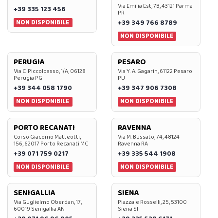
Via Emilia Est, 7B, 43121 Parma
+39 335 123 456
PR
NON DISPONIBILE
+39 349 766 8789
NON DISPONIBILE
PERUGIA
PESARO
Via C. Piccolpasso, 1/A, 06128
Via Y. A. Gagarin, 61122 Pesaro
Perugia PG
PU
+39 344 058 1790
+39 347 906 7308
NON DISPONIBILE
NON DISPONIBILE
PORTO RECANATI
RAVENNA
Corso Giacomo Matteotti,
Via M. Bussato, 74, 48124
156, 62017 Porto Recanati MC
Ravenna RA
+39 071 759 0217
+39 335 544 1908
NON DISPONIBILE
NON DISPONIBILE
SENIGALLIA
SIENA
Via Guglielmo Oberdan, 17,
Piazzale Rosselli, 25, 53100
60019 Senigallia AN
Siena SI