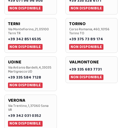
+39 071 96 96 905
+39 335 528 6171
NON DISPONIBILE
NON DISPONIBILE
TERNI
TORINO
Via Montefiorino, 21, 05100
Corso Romania, 460, 10156
Terni TR
Torino TO
+39 342 851 6535
+39 375 73 89 174
NON DISPONIBILE
NON DISPONIBILE
UDINE
VALMONTONE
Via Antonio Bardelli, 4, 33035
+39 335 683 7731
Martignacco UD
NON DISPONIBILE
+39 335 584 7128
NON DISPONIBILE
VERONA
Via Trentino, 1, 37060 Sona
VR
+39 342 031 0352
NON DISPONIBILE