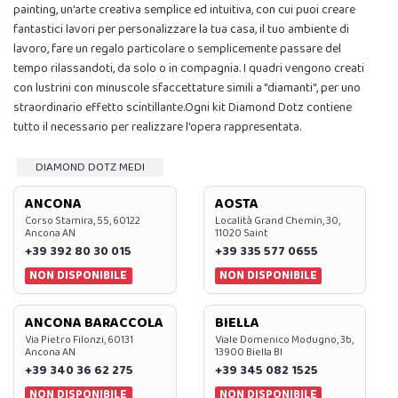
painting, un'arte creativa semplice ed intuitiva, con cui puoi creare
fantastici lavori per personalizzare la tua casa, il tuo ambiente di
lavoro, fare un regalo particolare o semplicemente passare del
tempo rilassandoti, da solo o in compagnia. I quadri vengono creati
con lustrini con minuscole sfaccettature simili a "diamanti", per uno
straordinario effetto scintillante.Ogni kit Diamond Dotz contiene
tutto il necessario per realizzare l'opera rappresentata.
DIAMOND DOTZ MEDI
ANCONA
AOSTA
Corso Stamira, 55, 60122
Località Grand Chemin, 30,
Ancona AN
11020 Saint
+39 392 80 30 015
+39 335 577 0655
NON DISPONIBILE
NON DISPONIBILE
ANCONA BARACCOLA
BIELLA
Via Pietro Filonzi, 60131
Viale Domenico Modugno, 3b,
Ancona AN
13900 Biella BI
+39 340 36 62 275
+39 345 082 1525
NON DISPONIBILE
NON DISPONIBILE