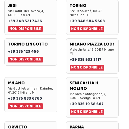
JESI
TORINO
Via Caduti del Lavoro, 4,
Str. Debouchè, 10042
60035 Jesi AN
Nichelino TO
+39 348 521 7426
+39 348 584 5603
NON DISPONIBILE
NON DISPONIBILE
TORINO LINGOTTO
MILANO PIAZZA LODI
Viale Umbria, 16, 20137 Milano
+39 335 123 456
MI
NON DISPONIBILE
+39 335 532 3117
NON DISPONIBILE
MILANO
SENIGALLIA IL
MOLINO
Via Gottlieb Wilhelm Daimler,
61, 20151 Milano MI
Via Nicola Abbagnano, 7,
+39 375 833 6760
60019 Senigallia AN
+39 335 19 58 567
NON DISPONIBILE
NON DISPONIBILE
ORVIETO
PARMA