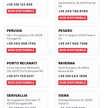
Via Emilia Est, 7B, 43121 Parma
+39 335 123 456
PR
NON DISPONIBILE
+39 349 766 8789
NON DISPONIBILE
PERUGIA
PESARO
Via C. Piccolpasso, 1/A, 06128
Via Y. A. Gagarin, 61122 Pesaro
Perugia PG
PU
+39 344 058 1790
+39 347 906 7308
NON DISPONIBILE
NON DISPONIBILE
PORTO RECANATI
RAVENNA
Corso Giacomo Matteotti,
Via M. Bussato, 74, 48124
156, 62017 Porto Recanati MC
Ravenna RA
+39 071 759 0217
+39 335 544 1908
NON DISPONIBILE
NON DISPONIBILE
SENIGALLIA
SIENA
Via Guglielmo Oberdan, 17,
Piazzale Rosselli, 25, 53100
60019 Senigallia AN
Siena SI