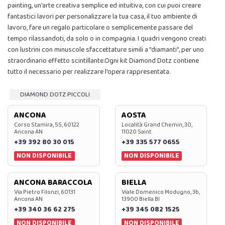
painting, un'arte creativa semplice ed intuitiva, con cui puoi creare
fantastici lavori per personalizzare la tua casa, il tuo ambiente di
lavoro, fare un regalo particolare o semplicemente passare del
tempo rilassandoti, da solo o in compagnia. I quadri vengono creati
con lustrini con minuscole sfaccettature simili a "diamanti", per uno
straordinario effetto scintillante.Ogni kit Diamond Dotz contiene
tutto il necessario per realizzare l'opera rappresentata.
DIAMOND DOTZ PICCOLI
ANCONA
AOSTA
Corso Stamira, 55, 60122
Località Grand Chemin, 30,
Ancona AN
11020 Saint
+39 392 80 30 015
+39 335 577 0655
NON DISPONIBILE
NON DISPONIBILE
ANCONA BARACCOLA
BIELLA
Via Pietro Filonzi, 60131
Viale Domenico Modugno, 3b,
Ancona AN
13900 Biella BI
+39 340 36 62 275
+39 345 082 1525
NON DISPONIBILE
NON DISPONIBILE