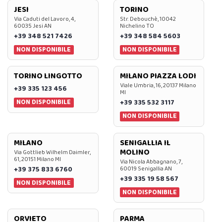
JESI
TORINO
Via Caduti del Lavoro, 4,
Str. Debouchè, 10042
60035 Jesi AN
Nichelino TO
+39 348 521 7426
+39 348 584 5603
NON DISPONIBILE
NON DISPONIBILE
TORINO LINGOTTO
MILANO PIAZZA LODI
Viale Umbria, 16, 20137 Milano
+39 335 123 456
MI
NON DISPONIBILE
+39 335 532 3117
NON DISPONIBILE
MILANO
SENIGALLIA IL
MOLINO
Via Gottlieb Wilhelm Daimler,
61, 20151 Milano MI
Via Nicola Abbagnano, 7,
+39 375 833 6760
60019 Senigallia AN
+39 335 19 58 567
NON DISPONIBILE
NON DISPONIBILE
ORVIETO
PARMA