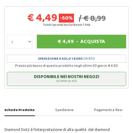
€ 4,49
/ € 8,99
-50%
Tutti i prezzi includono l'IVA
€
4,49
-
ACQUISTA
SPEDIZIONE A SOLO 1 EURO
DA €50
Prezzo più basso di questo prodotto negli ultimi 30 giorni: € 4.50
DISPONIBILE NEI NOSTRI NEGOZI
SCOPRI DI PIÙ
Scheda Prodotto
Spedizione
Pagamenti e Resi
Diamond Dotz è l'interpretazione di alta qualità del diamond