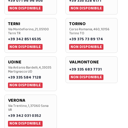
+39 071 96 96 905
+39 335 528 6171
NON DISPONIBILE
NON DISPONIBILE
TERNI
TORINO
Via Montefiorino, 21, 05100
Corso Romania, 460, 10156
Terni TR
Torino TO
+39 342 851 6535
+39 375 73 89 174
NON DISPONIBILE
NON DISPONIBILE
UDINE
VALMONTONE
Via Antonio Bardelli, 4, 33035
+39 335 683 7731
Martignacco UD
NON DISPONIBILE
+39 335 584 7128
NON DISPONIBILE
VERONA
Via Trentino, 1, 37060 Sona
VR
+39 342 031 0352
NON DISPONIBILE