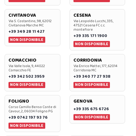
CIVITANOVA
CESENA
Via S. Costantino, 98, 62012
Via Leopoldo Lucchi, 335,
Civitanova Marche MC
47521 Cesena FC c.c.
montefiore
+39 349 28 11 427
+39 335 171 1900
NON DISPONIBILE
NON DISPONIBILE
COMACCHIO
CORRIDONIA
Via Valle Isola, 9, 44022
Via Enrico Mattei, 177, 62014
Comacchio FE
Corridonia MC
+39 342 502 3959
+39 340 77 27 938
NON DISPONIBILE
NON DISPONIBILE
FOLIGNO
GENOVA
Corso Camillo Benso Conte di
+39 335 675 6726
Cavour, 2, 06034 Foligno PG
NON DISPONIBILE
+39 0742 197 93 76
NON DISPONIBILE