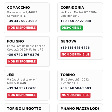
COMACCHIO
CORRIDONIA
Via Valle Isola, 9, 44022
Via Enrico Mattei, 177, 62014
Comacchio FE
Corridonia MC
+39 342 502 3959
+39 340 77 27 938
NON DISPONIBILE
DISPONIBILE
FOLIGNO
GENOVA
Corso Camillo Benso Conte di
+39 335 675 6726
Cavour, 2, 06034 Foligno PG
NON DISPONIBILE
+39 0742 197 93 76
NON DISPONIBILE
JESI
TORINO
Via Caduti del Lavoro, 4,
Str. Debouchè, 10042
60035 Jesi AN
Nichelino TO
+39 348 521 7426
+39 348 584 5603
NON DISPONIBILE
NON DISPONIBILE
TORINO LINGOTTO
MILANO PIAZZA LODI