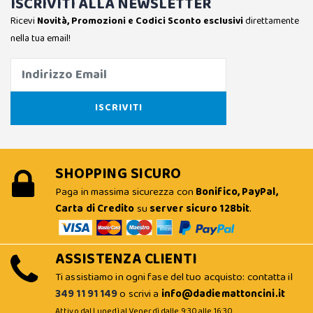
ISCRIVITI ALLA NEWSLETTER
Ricevi
Novità, Promozioni e Codici Sconto esclusivi
direttamente
nella tua email!
SHOPPING SICURO
Paga in massima sicurezza con
Bonifico, PayPal,
Carta di Credito
su
server sicuro 128bit
.
ASSISTENZA CLIENTI
Ti assistiamo in ogni fase del tuo acquisto: contatta il
349 11 91 149
o scrivi a
info@dadiemattoncini.it
Attivo dal Lunedì al Venerdì dalle 9:30 alle 16:30