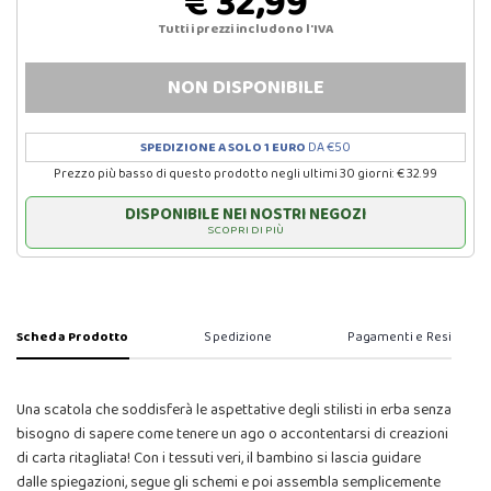
€ 32,99
Tutti i prezzi includono l'IVA
NON DISPONIBILE
SPEDIZIONE A SOLO 1 EURO
DA €50
Prezzo più basso di questo prodotto negli ultimi 30 giorni: € 32.99
DISPONIBILE NEI NOSTRI NEGOZI
SCOPRI DI PIÙ
Scheda Prodotto
Spedizione
Pagamenti e Resi
Una scatola che soddisferà le aspettative degli stilisti in erba senza
bisogno di sapere come tenere un ago o accontentarsi di creazioni
di carta ritagliata! Con i tessuti veri, il bambino si lascia guidare
dalle spiegazioni, segue gli schemi e poi assembla semplicemente