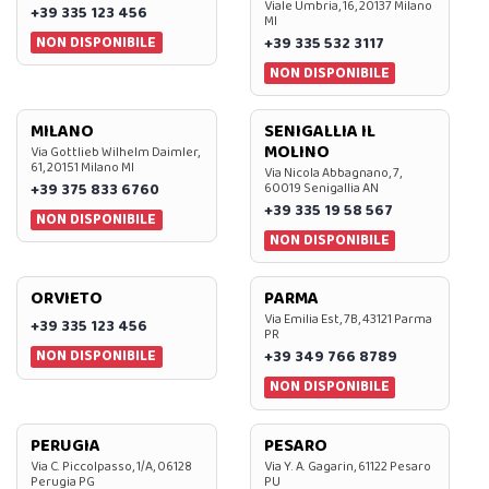
Viale Umbria, 16, 20137 Milano
+39 335 123 456
MI
NON DISPONIBILE
+39 335 532 3117
NON DISPONIBILE
MILANO
SENIGALLIA IL
MOLINO
Via Gottlieb Wilhelm Daimler,
61, 20151 Milano MI
Via Nicola Abbagnano, 7,
+39 375 833 6760
60019 Senigallia AN
+39 335 19 58 567
NON DISPONIBILE
NON DISPONIBILE
ORVIETO
PARMA
Via Emilia Est, 7B, 43121 Parma
+39 335 123 456
PR
NON DISPONIBILE
+39 349 766 8789
NON DISPONIBILE
PERUGIA
PESARO
Via C. Piccolpasso, 1/A, 06128
Via Y. A. Gagarin, 61122 Pesaro
Perugia PG
PU