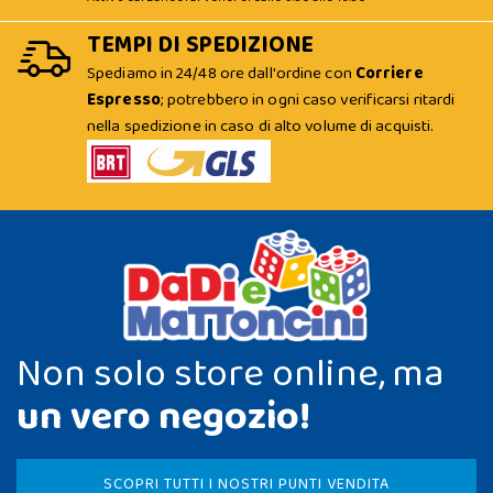
TEMPI DI SPEDIZIONE
Spediamo in 24/48 ore dall'ordine con
Corriere
Espresso
; potrebbero in ogni caso verificarsi ritardi
nella spedizione in caso di alto volume di acquisti.
Non solo store online, ma
un vero negozio!
SCOPRI TUTTI I NOSTRI PUNTI VENDITA