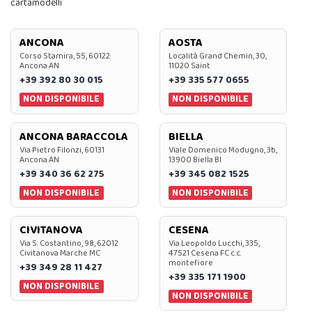
cartamodelli
ANCONA
AOSTA
Corso Stamira, 55, 60122
Località Grand Chemin, 30,
Ancona AN
11020 Saint
+39 392 80 30 015
+39 335 577 0655
NON DISPONIBILE
NON DISPONIBILE
ANCONA BARACCOLA
BIELLA
Via Pietro Filonzi, 60131
Viale Domenico Modugno, 3b,
Ancona AN
13900 Biella BI
+39 340 36 62 275
+39 345 082 1525
NON DISPONIBILE
NON DISPONIBILE
CIVITANOVA
CESENA
Via S. Costantino, 98, 62012
Via Leopoldo Lucchi, 335,
Civitanova Marche MC
47521 Cesena FC c.c.
montefiore
+39 349 28 11 427
+39 335 171 1900
NON DISPONIBILE
NON DISPONIBILE