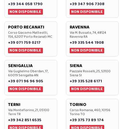
+39 344 058 1790
+39 347 906 7308
NON DISPONIBILE
NON DISPONIBILE
PORTO RECANATI
RAVENNA
Corso Giacomo Matteotti,
Via M. Bussato, 74, 48124
156, 62017 Porto Recanati MC
Ravenna RA
+39 071 759 0217
+39 335 544 1908
NON DISPONIBILE
NON DISPONIBILE
SENIGALLIA
SIENA
Via Guglielmo Oberdan, 17,
Piazzale Rosselli, 25, 53100
60019 Senigallia AN
Siena SI
+39 071 96 96 905
+39 335 528 6171
NON DISPONIBILE
NON DISPONIBILE
TERNI
TORINO
Via Montefiorino, 21, 05100
Corso Romania, 460, 10156
Terni TR
Torino TO
+39 342 851 6535
+39 375 73 89 174
NON DISPONIBILE
NON DISPONIBILE