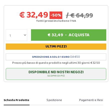
€ 32,49
/ € 64,99
-50%
Tutti i prezzi includono l'IVA
€
32,49
-
ACQUISTA
ULTIMI PEZZI
SPEDIZIONE A SOLO 1 EURO
DA €50
Prezzo più basso di questo prodotto negli ultimi 30 giorni: € 32.50
DISPONIBILE NEI NOSTRI NEGOZI
SCOPRI DI PIÙ
Scheda Prodotto
Spedizione
Pagamenti e Resi