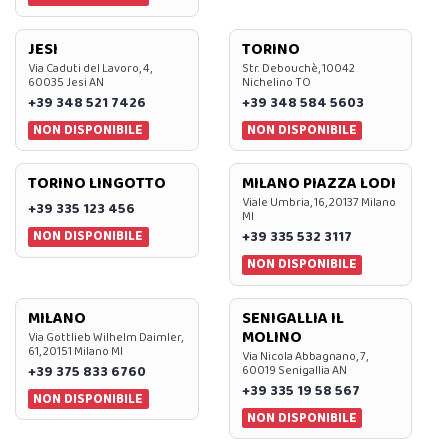
JESI
TORINO
Via Caduti del Lavoro, 4,
Str. Debouchè, 10042
60035 Jesi AN
Nichelino TO
+39 348 521 7426
+39 348 584 5603
NON DISPONIBILE
NON DISPONIBILE
TORINO LINGOTTO
MILANO PIAZZA LODI
Viale Umbria, 16, 20137 Milano
+39 335 123 456
MI
NON DISPONIBILE
+39 335 532 3117
NON DISPONIBILE
MILANO
SENIGALLIA IL
MOLINO
Via Gottlieb Wilhelm Daimler,
61, 20151 Milano MI
Via Nicola Abbagnano, 7,
+39 375 833 6760
60019 Senigallia AN
+39 335 19 58 567
NON DISPONIBILE
NON DISPONIBILE