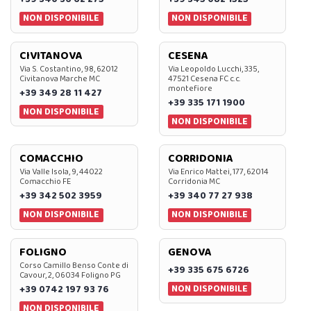
NON DISPONIBILE
NON DISPONIBILE
CIVITANOVA
CESENA
Via S. Costantino, 98, 62012
Via Leopoldo Lucchi, 335,
Civitanova Marche MC
47521 Cesena FC c.c.
montefiore
+39 349 28 11 427
+39 335 171 1900
NON DISPONIBILE
NON DISPONIBILE
COMACCHIO
CORRIDONIA
Via Valle Isola, 9, 44022
Via Enrico Mattei, 177, 62014
Comacchio FE
Corridonia MC
+39 342 502 3959
+39 340 77 27 938
NON DISPONIBILE
NON DISPONIBILE
FOLIGNO
GENOVA
Corso Camillo Benso Conte di
+39 335 675 6726
Cavour, 2, 06034 Foligno PG
NON DISPONIBILE
+39 0742 197 93 76
NON DISPONIBILE