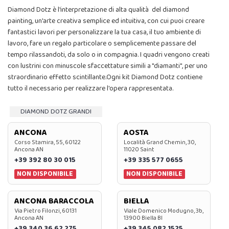
Diamond Dotz è l'interpretazione di alta qualità del diamond
painting, un'arte creativa semplice ed intuitiva, con cui puoi creare
fantastici lavori per personalizzare la tua casa, il tuo ambiente di
lavoro, fare un regalo particolare o semplicemente passare del
tempo rilassandoti, da solo o in compagnia. I quadri vengono creati
con lustrini con minuscole sfaccettature simili a "diamanti", per uno
straordinario effetto scintillante.Ogni kit Diamond Dotz contiene
tutto il necessario per realizzare l'opera rappresentata.
DIAMOND DOTZ GRANDI
ANCONA
AOSTA
Corso Stamira, 55, 60122
Località Grand Chemin, 30,
Ancona AN
11020 Saint
+39 392 80 30 015
+39 335 577 0655
NON DISPONIBILE
NON DISPONIBILE
ANCONA BARACCOLA
BIELLA
Via Pietro Filonzi, 60131
Viale Domenico Modugno, 3b,
Ancona AN
13900 Biella BI
+39 340 36 62 275
+39 345 082 1525