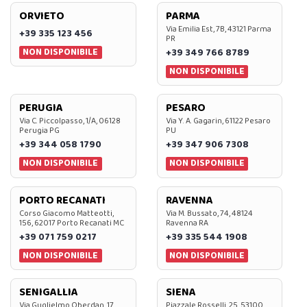
ORVIETO
PARMA
Via Emilia Est, 7B, 43121 Parma
+39 335 123 456
PR
NON DISPONIBILE
+39 349 766 8789
NON DISPONIBILE
PERUGIA
PESARO
Via C. Piccolpasso, 1/A, 06128
Via Y. A. Gagarin, 61122 Pesaro
Perugia PG
PU
+39 344 058 1790
+39 347 906 7308
NON DISPONIBILE
NON DISPONIBILE
PORTO RECANATI
RAVENNA
Corso Giacomo Matteotti,
Via M. Bussato, 74, 48124
156, 62017 Porto Recanati MC
Ravenna RA
+39 071 759 0217
+39 335 544 1908
NON DISPONIBILE
NON DISPONIBILE
SENIGALLIA
SIENA
Via Guglielmo Oberdan, 17,
Piazzale Rosselli, 25, 53100