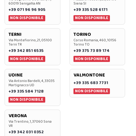
60019 Senigallia AN
Siena SI
+39 071 96 96 905
+39 335 528 6171
NON DISPONIBILE
NON DISPONIBILE
TERNI
TORINO
Via Montefiorino, 21, 05100
Corso Romania, 460, 10156
Terni TR
Torino TO
+39 342 851 6535
+39 375 73 89 174
NON DISPONIBILE
NON DISPONIBILE
UDINE
VALMONTONE
Via Antonio Bardelli, 4, 33035
+39 335 683 7731
Martignacco UD
NON DISPONIBILE
+39 335 584 7128
NON DISPONIBILE
VERONA
Via Trentino, 1, 37060 Sona
VR
+39 342 031 0352