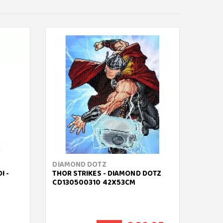
DIAMOND DOTZ
DIAM
I -
THOR STRIKES - DIAMOND DOTZ
KITTE
CD130500310 42X53CM
INTER