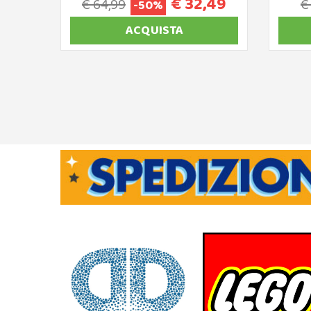
€ 32,49
€ 64,99
€
-50%
ACQUISTA