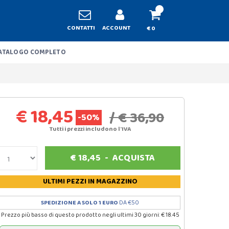
CONTATTI
ACCOUNT
€ 0
ATALOGO COMPLETO
€ 18,45
/ € 36,90
-50%
Tutti i prezzi includono l'IVA
€
18,45
-
ACQUISTA
ULTIMI PEZZI
IN MAGAZZINO
SPEDIZIONE A SOLO 1 EURO
DA €50
Prezzo più basso di questo prodotto negli ultimi 30 giorni: € 18.45