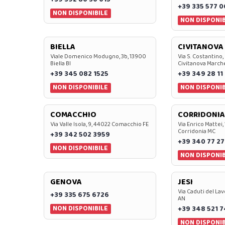
+39 335 577 
NON DISPONIBILE
NON DISPONIB
BIELLA
CIVITANOVA
Viale Domenico Modugno, 3b, 13900
Via S. Costantino,
Biella BI
Civitanova March
+39 345 082 1525
+39 349 28 11
NON DISPONIBILE
NON DISPONIB
COMACCHIO
CORRIDONIA
Via Valle Isola, 9, 44022 Comacchio FE
Via Enrico Mattei,
Corridonia MC
+39 342 502 3959
+39 340 77 27
NON DISPONIBILE
NON DISPONIB
GENOVA
JESI
Via Caduti del Lav
+39 335 675 6726
AN
NON DISPONIBILE
+39 348 521 
NON DISPONIB