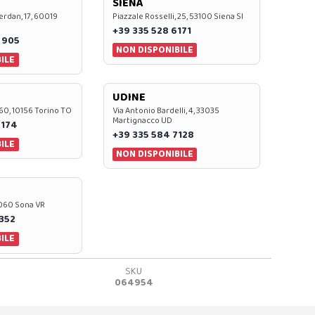
SIENA
rdan, 17, 60019
Piazzale Rosselli, 25, 53100 Siena SI
+39 335 528 6171
 905
NON DISPONIBILE
ILE
UDINE
60, 10156 Torino TO
Via Antonio Bardelli, 4, 33035
Martignacco UD
 174
+39 335 584 7128
ILE
NON DISPONIBILE
37060 Sona VR
0352
ILE
SKU
064954