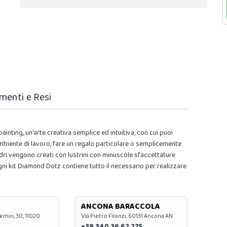
menti e Resi
inting, un'arte creativa semplice ed intuitiva, con cui puoi
 ambiente di lavoro, fare un regalo particolare o semplicemente
dri vengono creati con lustrini con minuscole sfaccettature
.Ogni kit Diamond Dotz contiene tutto il necessario per realizzare
ANCONA BARACCOLA
emin, 30, 11020
Via Pietro Filonzi, 60131 Ancona AN
+39 340 36 62 275