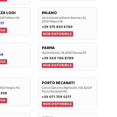
ZA LODI
MILANO
20137 Milano MI
Via Gottlieb Wilhelm Daimler, 61,
20151 Milano MI
117
+39 375 833 6760
ILE
NON DISPONIBILE
PARMA
Via Emilia Est, 7B, 43121 Parma PR
56
+39 349 766 8789
ILE
NON DISPONIBILE
PORTO RECANATI
 61122 Pesaro PU
Corso Giacomo Matteotti, 156, 62017
Porto Recanati MC
7308
+39 071 759 0217
ILE
NON DISPONIBILE