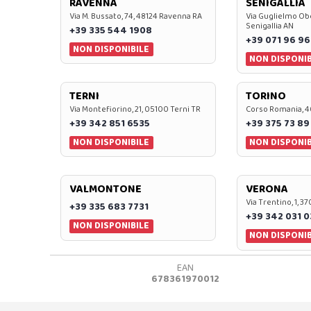
RAVENNA
SENIGALLIA
Via M. Bussato, 74, 48124 Ravenna RA
Via Guglielmo Obe
Senigallia AN
+39 335 544 1908
+39 071 96 96
NON DISPONIBILE
NON DISPONIB
TERNI
TORINO
Via Montefiorino, 21, 05100 Terni TR
Corso Romania, 4
+39 342 851 6535
+39 375 73 89
NON DISPONIBILE
NON DISPONIB
VALMONTONE
VERONA
Via Trentino, 1, 
+39 335 683 7731
+39 342 031 
NON DISPONIBILE
NON DISPONIB
EAN
678361970012