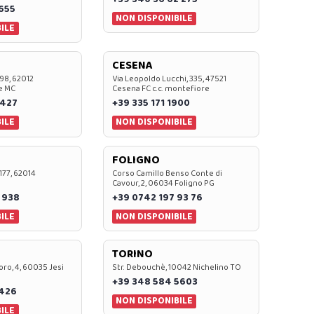
0655
NON DISPONIBILE
ILE
CESENA
 98, 62012
Via Leopoldo Lucchi, 335, 47521
e MC
Cesena FC c.c. montefiore
 427
+39 335 171 1900
ILE
NON DISPONIBILE
FOLIGNO
 177, 62014
Corso Camillo Benso Conte di
Cavour, 2, 06034 Foligno PG
 938
+39 0742 197 93 76
ILE
NON DISPONIBILE
TORINO
oro, 4, 60035 Jesi
Str. Debouchè, 10042 Nichelino TO
+39 348 584 5603
7426
NON DISPONIBILE
ILE