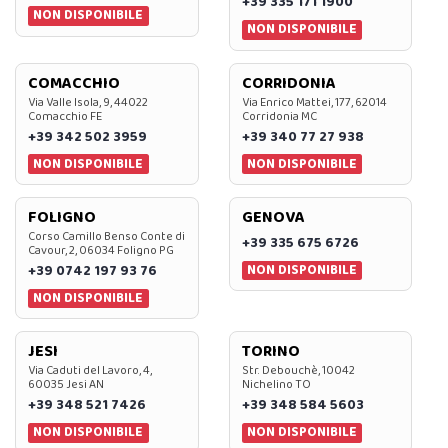
+39 335 171 1900
NON DISPONIBILE
NON DISPONIBILE
COMACCHIO
CORRIDONIA
Via Valle Isola, 9, 44022
Via Enrico Mattei, 177, 62014
Comacchio FE
Corridonia MC
+39 342 502 3959
+39 340 77 27 938
NON DISPONIBILE
NON DISPONIBILE
FOLIGNO
GENOVA
Corso Camillo Benso Conte di
+39 335 675 6726
Cavour, 2, 06034 Foligno PG
NON DISPONIBILE
+39 0742 197 93 76
NON DISPONIBILE
JESI
TORINO
Via Caduti del Lavoro, 4,
Str. Debouchè, 10042
60035 Jesi AN
Nichelino TO
+39 348 521 7426
+39 348 584 5603
NON DISPONIBILE
NON DISPONIBILE