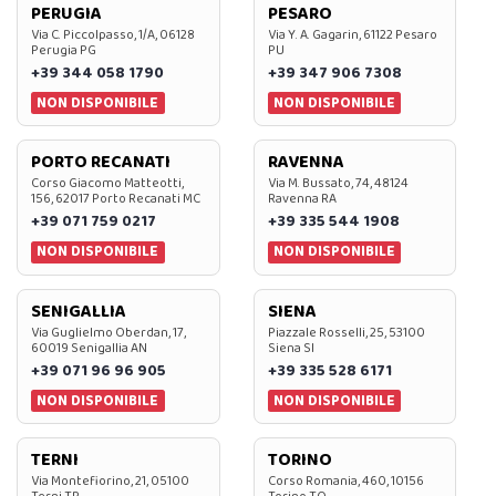
PERUGIA
PESARO
Via C. Piccolpasso, 1/A, 06128
Via Y. A. Gagarin, 61122 Pesaro
Perugia PG
PU
+39 344 058 1790
+39 347 906 7308
NON DISPONIBILE
NON DISPONIBILE
PORTO RECANATI
RAVENNA
Corso Giacomo Matteotti,
Via M. Bussato, 74, 48124
156, 62017 Porto Recanati MC
Ravenna RA
+39 071 759 0217
+39 335 544 1908
NON DISPONIBILE
NON DISPONIBILE
SENIGALLIA
SIENA
Via Guglielmo Oberdan, 17,
Piazzale Rosselli, 25, 53100
60019 Senigallia AN
Siena SI
+39 071 96 96 905
+39 335 528 6171
NON DISPONIBILE
NON DISPONIBILE
TERNI
TORINO
Via Montefiorino, 21, 05100
Corso Romania, 460, 10156