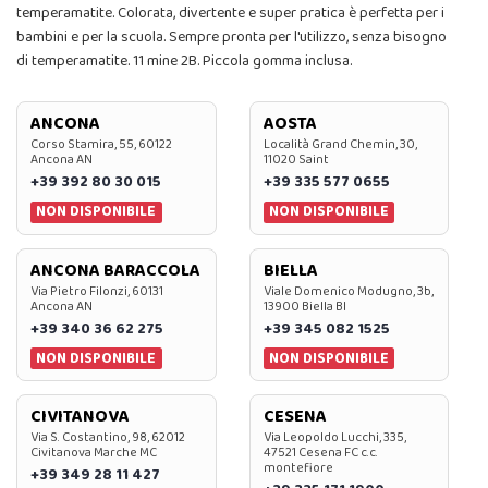
temperamatite. Colorata, divertente e super pratica è perfetta per i
bambini e per la scuola. Sempre pronta per l'utilizzo, senza bisogno
di temperamatite. 11 mine 2B. Piccola gomma inclusa.
ANCONA
AOSTA
Corso Stamira, 55, 60122
Località Grand Chemin, 30,
Ancona AN
11020 Saint
+39 392 80 30 015
+39 335 577 0655
NON DISPONIBILE
NON DISPONIBILE
ANCONA BARACCOLA
BIELLA
Via Pietro Filonzi, 60131
Viale Domenico Modugno, 3b,
Ancona AN
13900 Biella BI
+39 340 36 62 275
+39 345 082 1525
NON DISPONIBILE
NON DISPONIBILE
CIVITANOVA
CESENA
Via S. Costantino, 98, 62012
Via Leopoldo Lucchi, 335,
Civitanova Marche MC
47521 Cesena FC c.c.
montefiore
+39 349 28 11 427