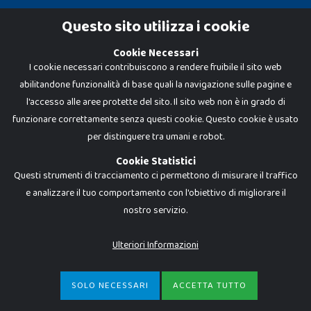
Cookie Policy
Questo sito utilizza i cookie
Privacy Policy
Cookie Necessari
I cookie necessari contribuiscono a rendere fruibile il sito web
abilitandone funzionalità di base quali la navigazione sulle pagine e
l'accesso alle aree protette del sito. Il sito web non è in grado di
funzionare correttamente senza questi cookie. Questo cookie è usato
per distinguere tra umani e robot.
Cookie Statistici
Questi strumenti di tracciamento ci permettono di misurare il traffico
e analizzare il tuo comportamento con l'obiettivo di migliorare il
nostro servizio.
Dadi e Mattoncini è un brand di Giocabene Srl. Ogni riproduzione o utilizzo non
espressamente autorizzato è severamente vietato. Tutti i loghi, marchi,
brand elencati nel presente shop sono di proprietà dei rispettivi titolari.
I prezzi e le promozioni pubblicate potrebbero differire da quanto esposto in
Ulteriori Informazioni
negozio.
Giocabene Srl - via della Posta 8, 20123 Milano (MI)
P.IVA 02608090425 - REA AN201199 - C.S. 10.000 i.v.
SOLO NECESSARI
ACCETTA TUTTO
NON DISPONIBILE