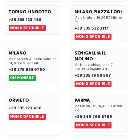
TORINO LINGOTTO
MILANO PIAZZA LODI
Viale Umbria, 16, 20137 Milano
+39 335 123 456
MI
NON DISPONIBILE
+39 335 532 3117
NON DISPONIBILE
MILANO
SENIGALLIA IL
MOLINO
Via Gottlieb Wilhelm Daimler,
61, 20151 Milano MI
Via Nicola Abbagnano, 7,
+39 375 833 6760
60019 Senigallia AN
+39 335 19 58 567
DISPONIBILE
NON DISPONIBILE
ORVIETO
PARMA
Via Emilia Est, 7B, 43121 Parma
+39 335 123 456
PR
NON DISPONIBILE
+39 349 766 8789
NON DISPONIBILE