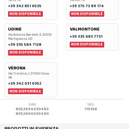
Terni TR
Torino TO
+39 342 851 6535
+39 375 73 89 174
NON DISPONIBILE
NON DISPONIBILE
UDINE
VALMONTONE
Via Antonio Bardelli, 4, 33035
+39 335 683 7731
Martignacco UD
NON DISPONIBILE
+39 335 584 7128
NON DISPONIBILE
VERONA
Via Trentino, 1, 37060 Sona
VR
+39 342 031 0352
NON DISPONIBILE
EAN
SKU
8052694030483
119158
8052694030490
PRODOTTI IN EVIDENZA