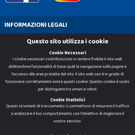
INFORMAZIONI LEGALI
Cookie Policy
Questo sito utilizza i cookie
Privacy Policy
Cookie Necessari
I cookie necessari contribuiscono a rendere fruibile il sito web
abilitandone funzionalità di base quali la navigazione sulle pagine e
l'accesso alle aree protette del sito. Il sito web non è in grado di
funzionare correttamente senza questi cookie. Questo cookie è usato
per distinguere tra umani e robot.
Cookie Statistici
Questi strumenti di tracciamento ci permettono di misurare il traffico
e analizzare il tuo comportamento con l'obiettivo di migliorare il
nostro servizio.
Dadi e Mattoncini è un brand di Giocabene Srl. Ogni riproduzione o utilizzo non
espressamente autorizzato è severamente vietato. Tutti i loghi, marchi,
brand elencati nel presente shop sono di proprietà dei rispettivi titolari.