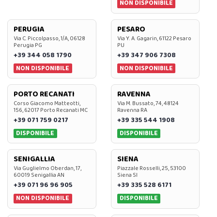
NON DISPONIBILE
PERUGIA
PESARO
Via C. Piccolpasso, 1/A, 06128
Via Y. A. Gagarin, 61122 Pesaro
Perugia PG
PU
+39 344 058 1790
+39 347 906 7308
NON DISPONIBILE
NON DISPONIBILE
PORTO RECANATI
RAVENNA
Corso Giacomo Matteotti,
Via M. Bussato, 74, 48124
156, 62017 Porto Recanati MC
Ravenna RA
+39 071 759 0217
+39 335 544 1908
DISPONIBILE
DISPONIBILE
SENIGALLIA
SIENA
Via Guglielmo Oberdan, 17,
Piazzale Rosselli, 25, 53100
60019 Senigallia AN
Siena SI
+39 071 96 96 905
+39 335 528 6171
NON DISPONIBILE
DISPONIBILE