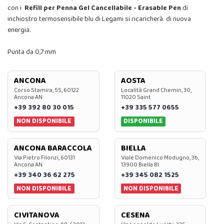
con i
Refill per Penna Gel Cancellabile - Erasable Pen
di
inchiostro termosensibile blu di Legami si ricaricherà di nuova
energia.
Punta da 0,7 mm
ANCONA
AOSTA
Corso Stamira, 55, 60122
Località Grand Chemin, 30,
Ancona AN
11020 Saint
+39 392 80 30 015
+39 335 577 0655
NON DISPONIBILE
DISPONIBILE
ANCONA BARACCOLA
BIELLA
Via Pietro Filonzi, 60131
Viale Domenico Modugno, 3b,
Ancona AN
13900 Biella BI
+39 340 36 62 275
+39 345 082 1525
NON DISPONIBILE
NON DISPONIBILE
CIVITANOVA
CESENA