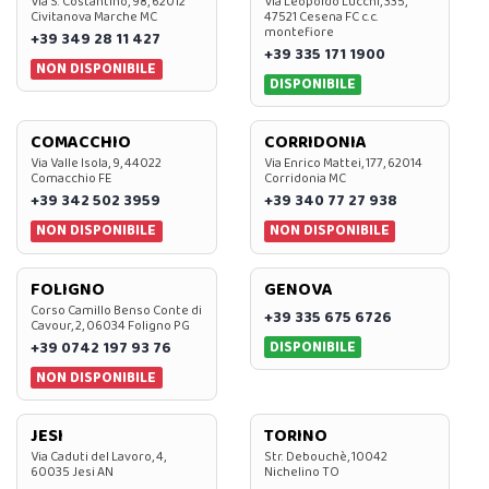
Via S. Costantino, 98, 62012
Via Leopoldo Lucchi, 335,
Civitanova Marche MC
47521 Cesena FC c.c.
montefiore
+39 349 28 11 427
+39 335 171 1900
NON DISPONIBILE
DISPONIBILE
COMACCHIO
CORRIDONIA
Via Valle Isola, 9, 44022
Via Enrico Mattei, 177, 62014
Comacchio FE
Corridonia MC
+39 342 502 3959
+39 340 77 27 938
NON DISPONIBILE
NON DISPONIBILE
FOLIGNO
GENOVA
Corso Camillo Benso Conte di
+39 335 675 6726
Cavour, 2, 06034 Foligno PG
DISPONIBILE
+39 0742 197 93 76
NON DISPONIBILE
JESI
TORINO
Via Caduti del Lavoro, 4,
Str. Debouchè, 10042
60035 Jesi AN
Nichelino TO