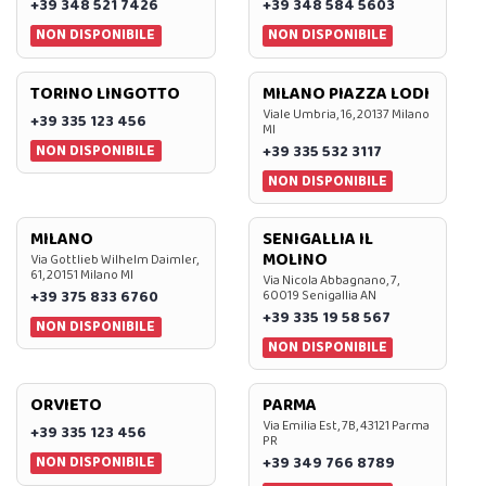
+39 348 521 7426
+39 348 584 5603
NON DISPONIBILE
NON DISPONIBILE
TORINO LINGOTTO
MILANO PIAZZA LODI
Viale Umbria, 16, 20137 Milano
+39 335 123 456
MI
NON DISPONIBILE
+39 335 532 3117
NON DISPONIBILE
MILANO
SENIGALLIA IL
MOLINO
Via Gottlieb Wilhelm Daimler,
61, 20151 Milano MI
Via Nicola Abbagnano, 7,
+39 375 833 6760
60019 Senigallia AN
+39 335 19 58 567
NON DISPONIBILE
NON DISPONIBILE
ORVIETO
PARMA
Via Emilia Est, 7B, 43121 Parma
+39 335 123 456
PR
NON DISPONIBILE
+39 349 766 8789