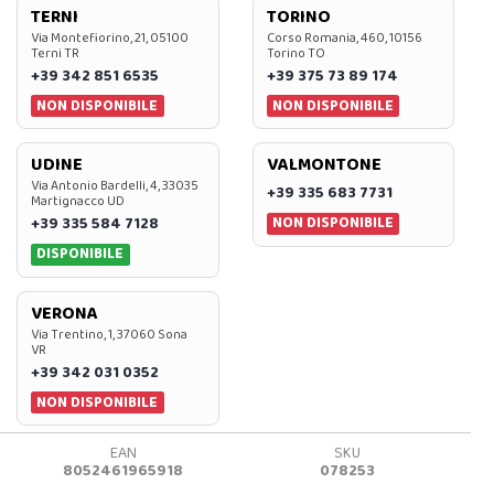
TERNI
TORINO
Via Montefiorino, 21, 05100
Corso Romania, 460, 10156
Terni TR
Torino TO
+39 342 851 6535
+39 375 73 89 174
NON DISPONIBILE
NON DISPONIBILE
UDINE
VALMONTONE
Via Antonio Bardelli, 4, 33035
+39 335 683 7731
Martignacco UD
NON DISPONIBILE
+39 335 584 7128
DISPONIBILE
VERONA
Via Trentino, 1, 37060 Sona
VR
+39 342 031 0352
NON DISPONIBILE
EAN
SKU
8052461965918
078253