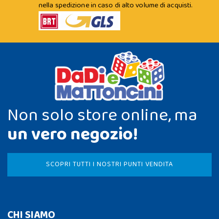
nella spedizione in caso di alto volume di acquisti.
Non solo store online, ma
un vero negozio!
SCOPRI TUTTI I NOSTRI PUNTI VENDITA
CHI SIAMO