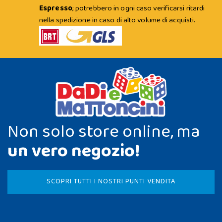
Espresso
; potrebbero in ogni caso verificarsi ritardi
nella spedizione in caso di alto volume di acquisti.
Non solo store online, ma
un vero negozio!
SCOPRI TUTTI I NOSTRI PUNTI VENDITA