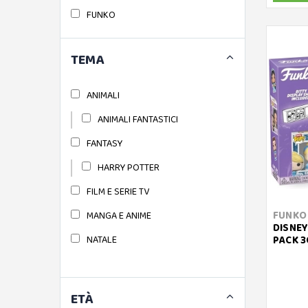
FUNKO
FUNKO POP
TEMA
FUNKO POP BITTY
FUNKO POP DELUXE
ANIMALI
FUNKO POP MOVIES
ANIMALI FANTASTICI
FUNKO POP NOOKS
FANTASY
GHENOS GAMES
HARRY POTTER
GIOCHI PREZIOSI
FILM E SERIE TV
GRANDI GIOCHI
FUNKO
MANGA E ANIME
DISNEY
JAZWARES
NATALE
PACK 3
SQUISHMALLOWS
SQUISHMALLOWS 25CM
ETÀ
LEGO