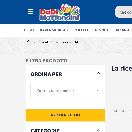
LEGO
RAVENSBURGER
MATTEL
DISNEY
HASBRO
Brand
Wonderworld
FILTRA PRODOTTI
La ric
ORDINA PER
Stai veden
AZZERA FILTRI
CATEGORIE