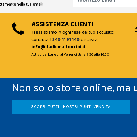
ttamente nella tua email!
ASSISTENZA CLIENTI
Ti assistiamo in ogni fase del tuo acquisto:
contatta il
349 11 91 149
o scrivi a
info@dadiemattoncini.it
Attivo dal Lunedì al Venerdì dalle 9:30 alle 16:30
Non solo store online, ma
SCOPRI TUTTI I NOSTRI PUNTI VENDITA