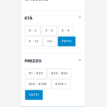
ETÀ
0 - 2
3 - 5
6 - 8
9 - 12
13+
TUTTI
PREZZO
€1 - €20
€20 - €50
€50 - €100
€100 +
TUTTI