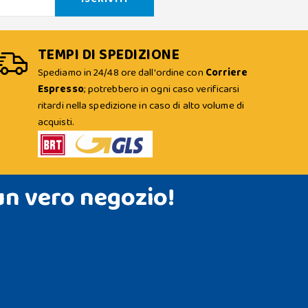
TEMPI DI SPEDIZIONE
Spediamo in 24/48 ore dall'ordine con
Corriere
Espresso
; potrebbero in ogni caso verificarsi
ritardi nella spedizione in caso di alto volume di
acquisti.
un vero negozio!