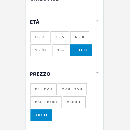
ETÀ
0 - 2
3 - 5
6 - 8
9 - 12
13+
TUTTI
PREZZO
€1 - €20
€20 - €50
€50 - €100
€100 +
TUTTI