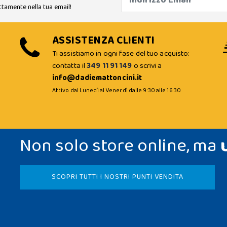
ttamente nella tua email!
ASSISTENZA CLIENTI
Ti assistiamo in ogni fase del tuo acquisto:
contatta il
349 11 91 149
o scrivi a
info@dadiemattoncini.it
Attivo dal Lunedì al Venerdì dalle 9:30 alle 16:30
Non solo store online, ma
SCOPRI TUTTI I NOSTRI PUNTI VENDITA