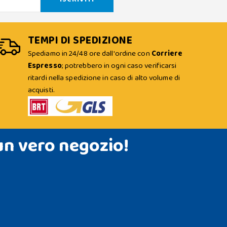
TEMPI DI SPEDIZIONE
Spediamo in 24/48 ore dall'ordine con
Corriere
Espresso
; potrebbero in ogni caso verificarsi
ritardi nella spedizione in caso di alto volume di
acquisti.
un vero negozio!