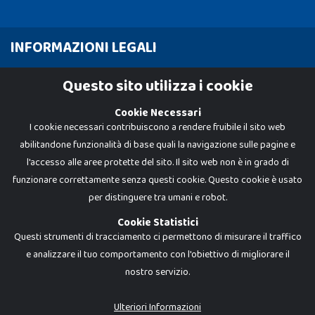
INFORMAZIONI LEGALI
Cookie Policy
Questo sito utilizza i cookie
Privacy Policy
Cookie Necessari
I cookie necessari contribuiscono a rendere fruibile il sito web
abilitandone funzionalità di base quali la navigazione sulle pagine e
l'accesso alle aree protette del sito. Il sito web non è in grado di
funzionare correttamente senza questi cookie. Questo cookie è usato
per distinguere tra umani e robot.
Cookie Statistici
Questi strumenti di tracciamento ci permettono di misurare il traffico
e analizzare il tuo comportamento con l'obiettivo di migliorare il
nostro servizio.
Dadi e Mattoncini è un brand di Giocabene Srl. Ogni riproduzione o utilizzo non
espressamente autorizzato è severamente vietato. Tutti i loghi, marchi,
brand elencati nel presente shop sono di proprietà dei rispettivi titolari.
I prezzi e le promozioni pubblicate potrebbero differire da quanto esposto in
Ulteriori Informazioni