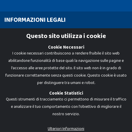
INFORMAZIONI LEGALI
Cookie Policy
Questo sito utilizza i cookie
Privacy Policy
Cookie Necessari
I cookie necessari contribuiscono a rendere fruibile il sito web
abilitandone funzionalità di base quali la navigazione sulle pagine e
l'accesso alle aree protette del sito. Il sito web non è in grado di
funzionare correttamente senza questi cookie. Questo cookie è usato
per distinguere tra umani e robot.
Cookie Statistici
Questi strumenti di tracciamento ci permettono di misurare il traffico
e analizzare il tuo comportamento con l'obiettivo di migliorare il
nostro servizio.
Dadi e Mattoncini è un brand di Giocabene Srl. Ogni riproduzione o utilizzo non
espressamente autorizzato è severamente vietato. Tutti i loghi, marchi,
brand elencati nel presente shop sono di proprietà dei rispettivi titolari.
I prezzi e le promozioni pubblicate potrebbero differire da quanto esposto in
Ulteriori Informazioni