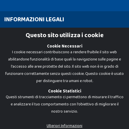
INFORMAZIONI LEGALI
Cookie Policy
Questo sito utilizza i cookie
Privacy Policy
Cookie Necessari
I cookie necessari contribuiscono a rendere fruibile il sito web
abilitandone funzionalità di base quali la navigazione sulle pagine e
l'accesso alle aree protette del sito. Il sito web non è in grado di
funzionare correttamente senza questi cookie. Questo cookie è usato
per distinguere tra umani e robot.
Cookie Statistici
Questi strumenti di tracciamento ci permettono di misurare il traffico
e analizzare il tuo comportamento con l'obiettivo di migliorare il
nostro servizio.
Dadi e Mattoncini è un brand di Giocabene Srl. Ogni riproduzione o utilizzo non
espressamente autorizzato è severamente vietato. Tutti i loghi, marchi,
brand elencati nel presente shop sono di proprietà dei rispettivi titolari.
I prezzi e le promozioni pubblicate potrebbero differire da quanto esposto in
Ulteriori Informazioni