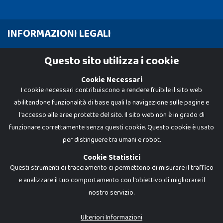
INFORMAZIONI LEGALI
Cookie Policy
Questo sito utilizza i cookie
Privacy Policy
Cookie Necessari
I cookie necessari contribuiscono a rendere fruibile il sito web
abilitandone funzionalità di base quali la navigazione sulle pagine e
l'accesso alle aree protette del sito. Il sito web non è in grado di
funzionare correttamente senza questi cookie. Questo cookie è usato
per distinguere tra umani e robot.
Cookie Statistici
Questi strumenti di tracciamento ci permettono di misurare il traffico
e analizzare il tuo comportamento con l'obiettivo di migliorare il
nostro servizio.
Dadi e Mattoncini è un brand di Giocabene Srl. Ogni riproduzione o utilizzo non
espressamente autorizzato è severamente vietato. Tutti i loghi, marchi,
brand elencati nel presente shop sono di proprietà dei rispettivi titolari.
I prezzi e le promozioni pubblicate potrebbero differire da quanto esposto in
Ulteriori Informazioni