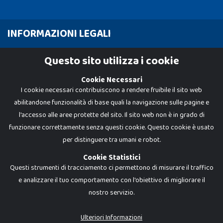
INFORMAZIONI LEGALI
Cookie Policy
Questo sito utilizza i cookie
Privacy Policy
Cookie Necessari
I cookie necessari contribuiscono a rendere fruibile il sito web
abilitandone funzionalità di base quali la navigazione sulle pagine e
l'accesso alle aree protette del sito. Il sito web non è in grado di
funzionare correttamente senza questi cookie. Questo cookie è usato
per distinguere tra umani e robot.
Cookie Statistici
Questi strumenti di tracciamento ci permettono di misurare il traffico
e analizzare il tuo comportamento con l'obiettivo di migliorare il
nostro servizio.
Dadi e Mattoncini è un brand di Giocabene Srl. Ogni riproduzione o utilizzo non
espressamente autorizzato è severamente vietato. Tutti i loghi, marchi,
brand elencati nel presente shop sono di proprietà dei rispettivi titolari.
I prezzi e le promozioni pubblicate potrebbero differire da quanto esposto in
Ulteriori Informazioni