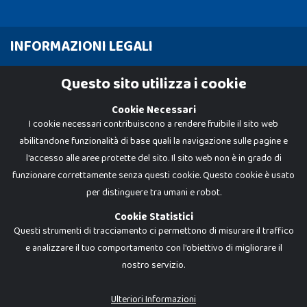
INFORMAZIONI LEGALI
Cookie Policy
Questo sito utilizza i cookie
Privacy Policy
Cookie Necessari
I cookie necessari contribuiscono a rendere fruibile il sito web
abilitandone funzionalità di base quali la navigazione sulle pagine e
l'accesso alle aree protette del sito. Il sito web non è in grado di
funzionare correttamente senza questi cookie. Questo cookie è usato
per distinguere tra umani e robot.
Cookie Statistici
Questi strumenti di tracciamento ci permettono di misurare il traffico
e analizzare il tuo comportamento con l'obiettivo di migliorare il
nostro servizio.
Dadi e Mattoncini è un brand di Giocabene Srl. Ogni riproduzione o utilizzo non
espressamente autorizzato è severamente vietato. Tutti i loghi, marchi,
brand elencati nel presente shop sono di proprietà dei rispettivi titolari.
I prezzi e le promozioni pubblicate potrebbero differire da quanto esposto in
Ulteriori Informazioni